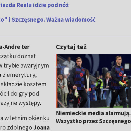
iazda Realu idzie pod nóż
o" i Szczęsnego. Ważna wiadomość
Czytaj też
-Andre ter
oczątku doznał
w trybie awaryjnym
o
z emerytury,
 składzie kosztem
ócił do gry pod
kazyjne występy.
Niemieckie media alarmują.
a w letnim okienku
Wszystko przez Szczęsneg
uro zdolnego
Joana