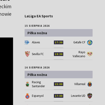
ieckim
zmowie
LaLiga EA Sports
15 SIERPNIA 2026
Piłka nożna
Alaves
Getafe CF
17:30
Rayo
Sevilla FC
19:30
Vallecano
16 SIERPNIA 2026
Piłka nożna
Racing
Villarreal
15:00
Santander
Espanyol
Levante UD
17:00