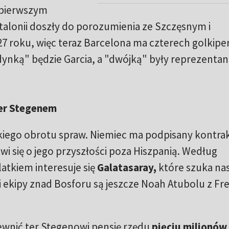
 pierwszym
alonii doszły do porozumienia ze Szczęsnym i
27 roku, więc teraz Barcelona ma czterech golkipe
dynką" będzie Garcia, a "dwójką" były reprezentan
Ter Stegenem
akiego obrotu spraw. Niemiec ma podpisany kontra
wi się o jego przyszłości poza Hiszpanią. Według
atkiem interesuje się
Galatasaray,
które szuka na
ekipy znad Bosforu są jeszcze Noah Atubolu z Fr
ewnić ter Stegenowi pensję rzędu
pięciu milionów