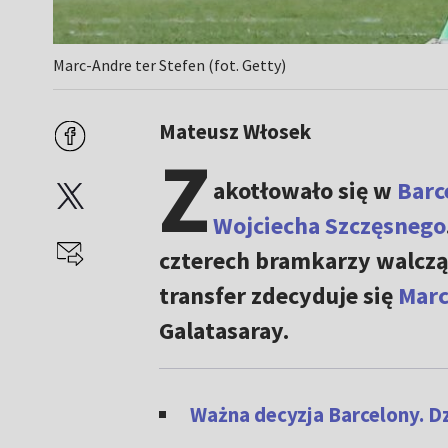
Marc-Andre ter Stefen (fot. Getty)
Mateusz Włosek
Z
akotłowało się w
Barc
Wojciecha Szczęsnego
czterech bramkarzy walcząc
transfer zdecyduje się
Marc
Galatasaray.
Ważna decyzja Barcelony. Dzi