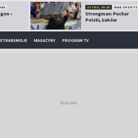
YKA
JUTRO, 05:45
INNE SPORTY
egon –
Strongman: Puchar
Polski, Łuków
ETRANSMISJE
MAGAZYNY
PROGRAM TV