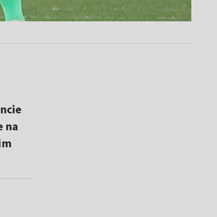
ncie
e na
kim