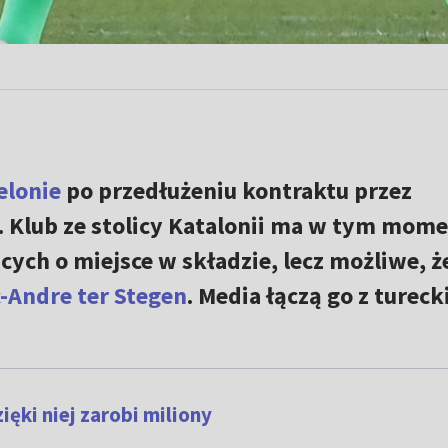
elonie
po przedłużeniu kontraktu przez
. Klub ze stolicy Katalonii ma w tym mome
ych o miejsce w składzie, lecz możliwe, ż
-Andre ter Stegen
. Media łączą go z turec
ęki niej zarobi miliony