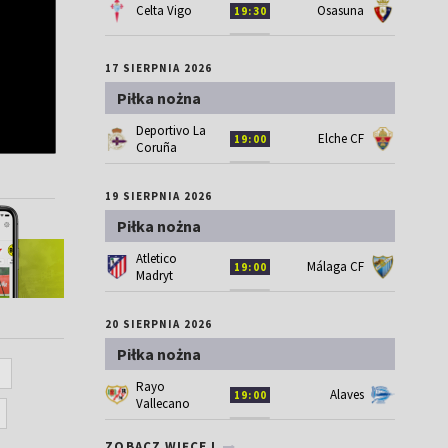
Celta Vigo
Osasuna
19:30
17 SIERPNIA 2026
Piłka nożna
Deportivo La
Elche CF
19:00
Coruña
19 SIERPNIA 2026
Piłka nożna
Atletico
Málaga CF
19:00
Madryt
20 SIERPNIA 2026
Piłka nożna
Rayo
Alaves
19:00
Vallecano
ZOBACZ WIĘCEJ