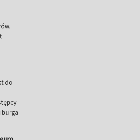
rów.
t
kt do
stępcy
eiburga
 euro