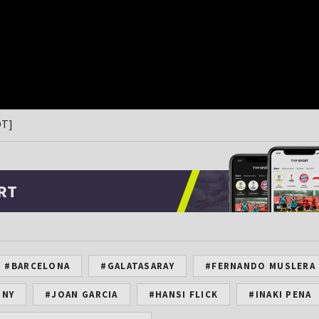
ÓT]
RT
#BARCELONA
#GALATASARAY
#FERNANDO MUSLERA
SNY
#JOAN GARCIA
#HANSI FLICK
#INAKI PENA