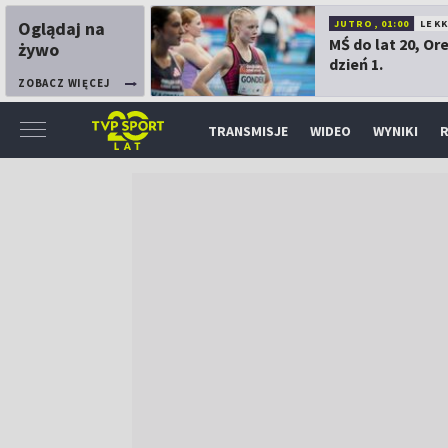
Oglądaj na
JUTRO, 01:00
LEK
MŚ do lat 20, Or
żywo
dzień 1.
ZOBACZ WIĘCEJ
TRANSMISJE
WIDEO
WYNIKI
R