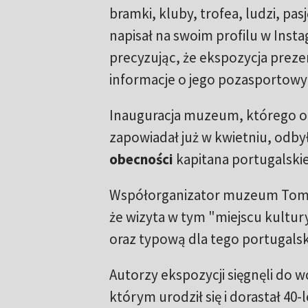
bramki, kluby, trofea, ludzi, pas
napisał na swoim profilu w Inst
precyzując, że ekspozycja preze
informacje o jego pozasportowy
Inauguracja muzeum, którego ot
zapowiadał już w kwietniu, odbył
obecności
kapitana portugalskie
Współorganizator muzeum Tomas
że wizyta w tym "miejscu kultu
oraz typową dla tego portugalsk
Autorzy ekspozycji sięgnęli do w
którym urodził się i dorastał 40