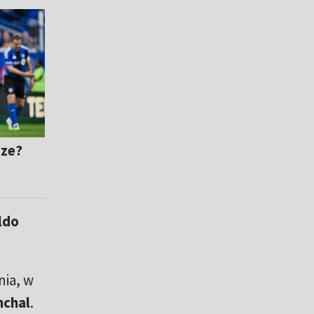
dze?
ldo
nia, w
nchal
.