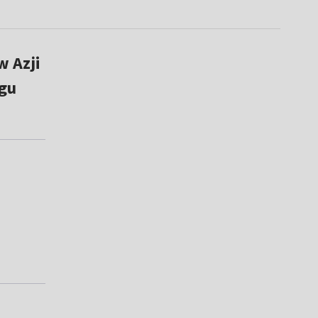
w Azji
ngu