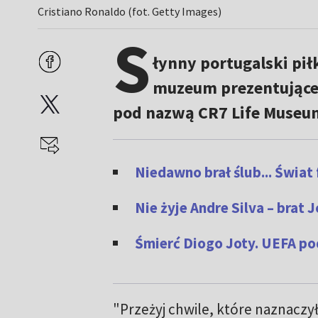
Cristiano Ronaldo (fot. Getty Images)
S
łynny portugalski pił
muzeum prezentujące 
pod nazwą CR7 Life Museu
Niedawno brał ślub... Świat
Nie żyje Andre Silva – brat 
Śmierć Diogo Joty. UEFA po
"Przeżyj chwile, które naznaczy