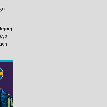
ego
lepiej
ów
, z
kich