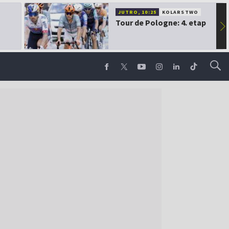
JUTRO, 10:25
KOLARSTWO
Tour de Pologne: 4. etap
▶