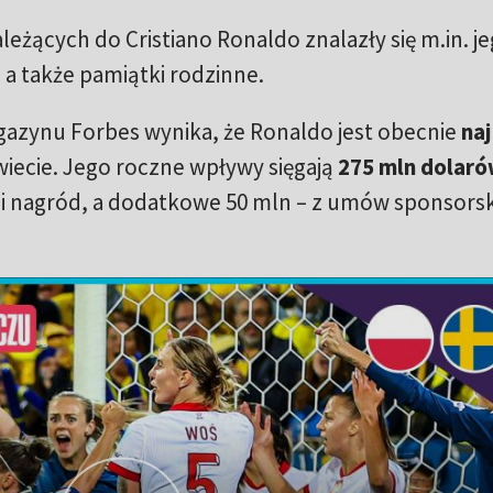
leżących do Cristiano Ronaldo znalazły się m.in. j
, a także pamiątki rodzinne.
azynu Forbes wynika, że Ronaldo jest obecnie
naj
wiecie. Jego roczne wpływy sięgają
275 mln dolar
i i nagród, a dodatkowe 50 mln – z umów sponsors