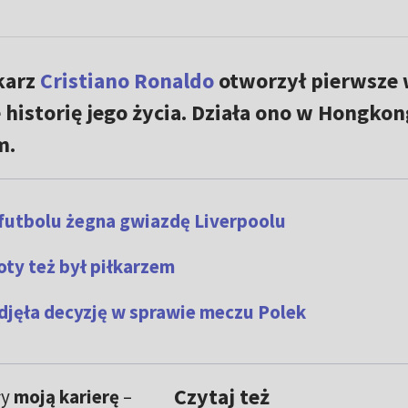
karz
Cristiano Ronaldo
otworzył pierwsze 
historię jego życia. Działa ono w Hongko
m.
 futbolu żegna gwiazdę Liverpoolu
Joty też był piłkarzem
djęła decyzję w sprawie meczu Polek
Czytaj też
ły
moją karierę
–