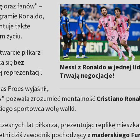
ję oraz fanów" –
agramie Ronaldo,
ntuje także
m życiu.
warcie piłkarz
a się
bez
Messi z Ronaldo w jednej li
j reprezentacji.
Trwają negocjacje!
 Froes wyjaśnił,
ry" pozwala zrozumieć mentalność
Cristiano Rona
iego sportowca wolę walki.
czesnych lat piłkarza, prezentując replikę mieszka
-letni dziś zawodnik pochodzący
z maderskiego Fu