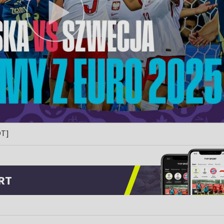
ÓT]
RT