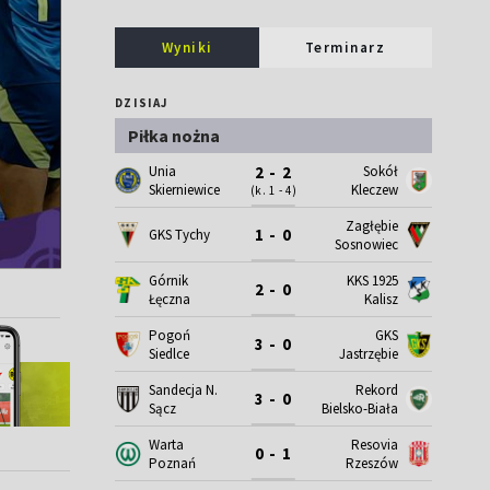
Wyniki
Terminarz
DZISIAJ
Piłka nożna
Unia
Sokół
2 - 2
Skierniewice
Kleczew
(k. 1 - 4)
Zagłębie
1 - 0
GKS Tychy
Sosnowiec
Górnik
KKS 1925
2 - 0
Łęczna
Kalisz
Pogoń
GKS
3 - 0
Siedlce
Jastrzębie
Sandecja N.
Rekord
3 - 0
Sącz
Bielsko-Biała
Warta
Resovia
0 - 1
Poznań
Rzeszów