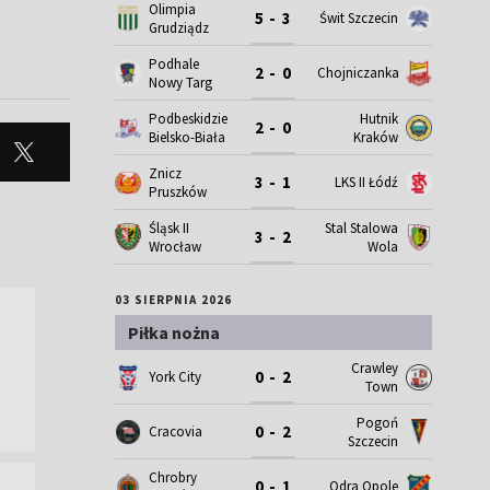
Olimpia
5 - 3
Świt Szczecin
Grudziądz
Podhale
2 - 0
Chojniczanka
Nowy Targ
Podbeskidzie
Hutnik
2 - 0
Bielsko-Biała
Kraków
Znicz
3 - 1
LKS II Łódź
Pruszków
Śląsk II
Stal Stalowa
3 - 2
Wrocław
Wola
03 SIERPNIA 2026
Piłka nożna
Crawley
0 - 2
York City
Town
Pogoń
0 - 2
Cracovia
Szczecin
Chrobry
0 - 1
Odra Opole