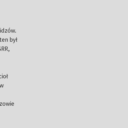
widzów.
ten był
SRR,
ioł
 w
rzowie