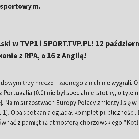
– sportowym.
lski w TVP1 i SPORT.TVP.PL! 12 paździer
anie z RPA, a 16 z Anglią!
dowym trzy mecze – żadnego z nich nie wygrali. O 
Portugalią (0:0) nie był specjalnie istotny, o tyle
j. Na mistrzostwach Europy Polacy zmierzyli się w
 (1:1). Oba spotkania oglądał komplet publiczności.
 równać z pamiętną atmosferą chorzowskiego "Kotł