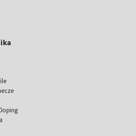
nika
ile
 mecze
 Doping
a