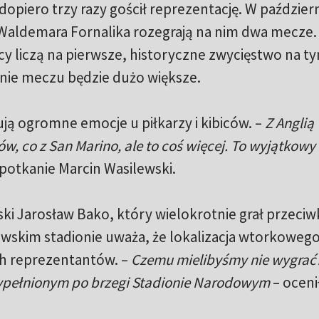
piero trzy razy gościł reprezentację. W paździer
 Waldemara Fornalika rozegrają na nim dwa mecze.
y liczą na pierwsze, historyczne zwycięstwo na t
enie meczu będzie dużo większe.
ją ogromne emocje u piłkarzy i kibiców. –
Z Anglią
 co z San Marino, ale to coś więcej. To wyjątkowy 
spotkanie Marcin Wasilewski.
ski Jarosław Bako, który wielokrotnie grał przeci
wskim stadionie uważa, że lokalizacja wtorkoweg
h reprezentantów. –
Czemu mielibyśmy nie wygrać
ypełnionym po brzegi Stadionie Narodowym
– oceni