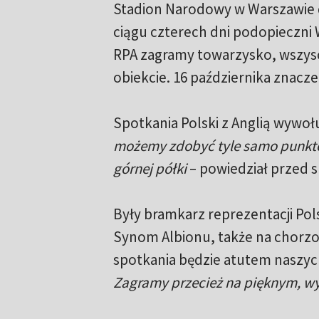
Stadion Narodowy w Warszawie do
ciągu czterech dni podopieczni
RPA zagramy towarzysko, wszysc
obiekcie. 16 października znacz
Spotkania Polski z Anglią wywołu
możemy zdobyć tyle samo punktów,
górnej półki
– powiedział przed 
Były bramkarz reprezentacji Pol
Synom Albionu, także na chorzo
spotkania będzie atutem naszyc
Zagramy przecież na pięknym, w