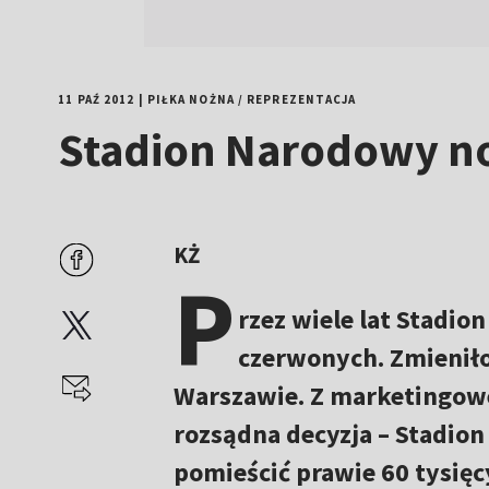
11 PAŹ 2012
|
PIŁKA NOŻNA
/
REPREZENTACJA
Stadion Narodowy n
KŻ
P
rzez wiele lat Stadion
czerwonych. Zmieniło
Warszawie. Z marketingowe
rozsądna decyzja – Stadio
pomieścić prawie 60 tysię