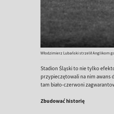
Włodzimierz Lubański strzelił Anglikom g
Stadion Śląski to nie tylko efek
przypieczętowali na nim awans do
tam biało-czerwoni zagwarantowa
Zbudować historię