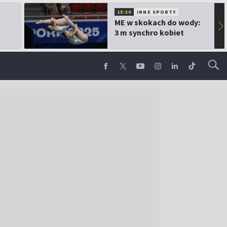
15:30
INNE SPORTY
ME w skokach do wody:
▶
3 m synchro kobiet