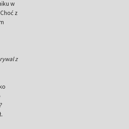
niku w
 Choć z
ym
rywal z
wko
o
?
ł.