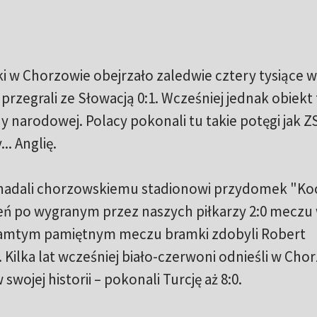
ki w Chorzowie obejrzało zaledwie cztery tysiące 
przegrali ze Słowacją 0:1. Wcześniej jednak obiekt 
y narodowej. Polacy pokonali tu takie potęgi jak Z
.. Anglię.
 nadali chorzowskiemu stadionowi przydomek "Koc
ień po wygranym przez naszych piłkarzy 2:0 meczu
 tamtym pamiętnym meczu bramki zdobyli Robert
 Kilka lat wcześniej biało-czerwoni odnieśli w Cho
wojej historii – pokonali Turcję aż 8:0.