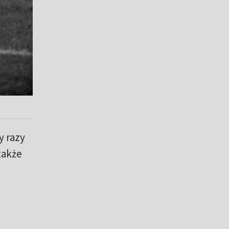
y razy
także