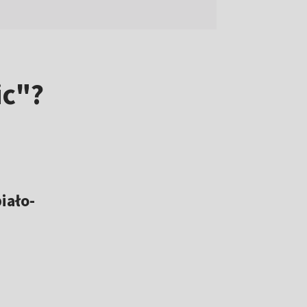
c"?
iało-