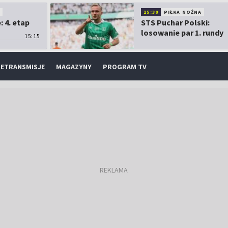
O
15:30
PIŁKA NOŻNA
 4. etap
STS Puchar Polski:
losowanie par 1. rundy
15:15
ETRANSMISJE
MAGAZYNY
PROGRAM TV