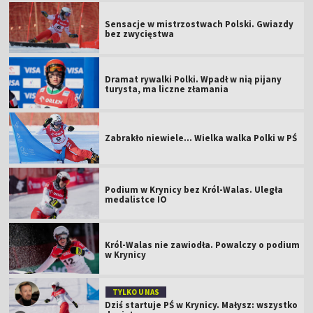
Sensacje w mistrzostwach Polski. Gwiazdy
bez zwycięstwa
Dramat rywalki Polki. Wpadł w nią pijany
turysta, ma liczne złamania
Zabrakło niewiele... Wielka walka Polki w PŚ
Podium w Krynicy bez Król-Walas. Uległa
medalistce IO
Król-Walas nie zawiodła. Powalczy o podium
w Krynicy
TYLKO U NAS
Dziś startuje PŚ w Krynicy. Małysz: wszystko