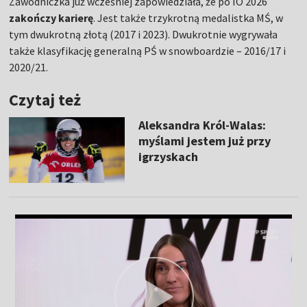
Zawodniczka już wcześniej zapowiedziała, że po IO 2026
zakończy karierę
. Jest także trzykrotną medalistka MŚ, w
tym dwukrotną złotą (2017 i 2023). Dwukrotnie wygrywała
także klasyfikację generalną PŚ w snowboardzie – 2016/17 i
2020/21.
Czytaj też
Aleksandra Król-Walas:
myślami jestem już przy
igrzyskach