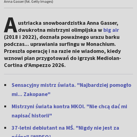
Anna Gasser (fot. Getty Images)
A
ustriacka snowboardzistka Anna Gasser,
dwukrotna mistrzyni olimpijska w
big air
(2018 i 2022), doznała poważnego urazu barku
podczas... uprawiania surfingu w Monachium.
Przeszła operację i na razie nie wiadomo, kiedy
wznowi plan przygotowań do igrzysk Mediolan-
Cortina d'Ampezzo 2026.
Sensacyjny mistrz świata. "Najbardziej pomogło
mi... Zakopane"
Mistrzyni świata kontra MKOl. "Nie chcą dać mi
napisać historii"
37-letni debiutant na MŚ. "Nigdy nie jest za
późno" [WIDEO]