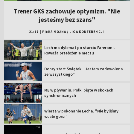
Trener GKS zachowuje optymizm. "Nie
jesteśmy bez szans"
21:17
|
PIŁKA NOŻNA
/
LIGA KONFERENCJI
Lech ma dylemat po starciu Farerami.
Roważa przełożenie meczu
Dobry start Świątek. "Jestem zadowolona
ze wszystkiego"
ME w pływaniu. Polki piąte w skokach
synchronicznych
Wierzą w pokonanie Lecha. "Nie byliśmy
wcale gorsi"