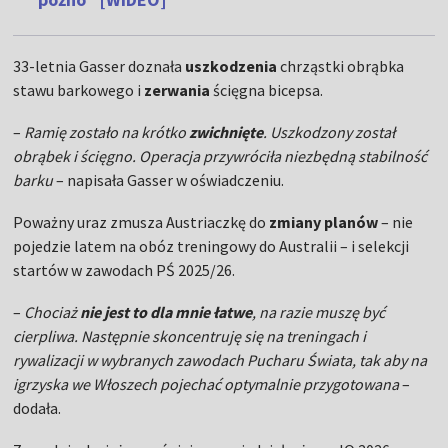
33-letnia Gasser doznała
uszkodzenia
chrząstki obrąbka
stawu barkowego i
zerwania
ścięgna bicepsa.
–
Ramię zostało na krótko
zwichnięte
. Uszkodzony został
obrąbek i ścięgno. Operacja przywróciła niezbędną stabilność
barku
– napisała Gasser w oświadczeniu.
Poważny uraz zmusza Austriaczkę do
zmiany planów
– nie
pojedzie latem na obóz treningowy do Australii – i selekcji
startów w zawodach PŚ 2025/26.
–
Chociaż
nie jest to dla mnie łatwe
, na razie muszę być
cierpliwa. Następnie skoncentruję się na treningach i
rywalizacji w wybranych zawodach Pucharu Świata, tak aby na
igrzyska we Włoszech pojechać optymalnie przygotowana
–
dodała.