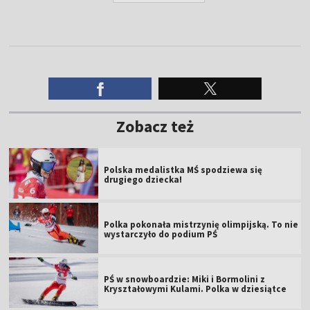
Zobacz też
Polska medalistka MŚ spodziewa się
drugiego dziecka!
Polka pokonała mistrzynię olimpijską. To nie
wystarczyło do podium PŚ
PŚ w snowboardzie: Miki i Bormolini z
Kryształowymi Kulami. Polka w dziesiątce