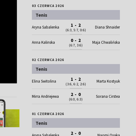
03 CZERWCA 2026
Tenis
1 - 2
Aryna Sabalenka
Diana Shnaider
(6:3, 5:7, 0:6)
0 - 2
Anna Kalinska
Maja Chwalińska
(6:7, 3:6)
02 CZERWCA 2026
Tenis
1 - 2
Elina Switolina
Marta Kostyuk
(3:6, 6:2, 2:6)
2 - 0
Mirra Andriejewa
Sorana Cirstea
(6:0, 6:3)
01 CZERWCA 2026
Tenis
2 - 0
Aryna Sabalenka
Naomi Osaka