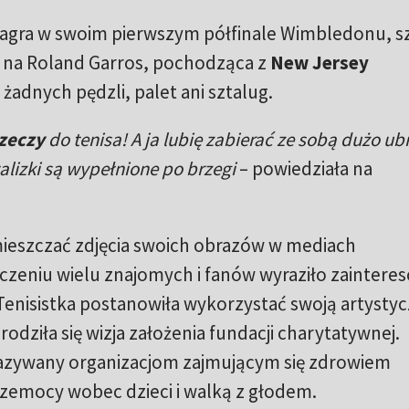
agra w swoim pierwszym półfinale Wimbledonu, sz
i na Roland Garros, pochodząca z
New Jersey
żadnych pędzli, palet ani sztalug.
rzeczy
do tenisa! A ja lubię zabierać ze sobą dużo ub
lizki są wypełnione po brzegi
– powiedziała na
ieszczać zdjęcia swoich obrazów w mediach
czeniu wielu znajomych i fanów wyraziło zaintere
Tenisistka postanowiła wykorzystać swoją artysty
zrodziła się wizja założenia fundacji charytatywnej.
kazywany organizacjom zajmującym się zdrowiem
emocy wobec dzieci i walką z głodem.