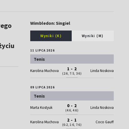
Wimbledon: Singiel
wego
Wyniki (K)
Wyniki (M)
życiu
11 LIPCA 2026
Tenis
1 - 2
Karolina Muchova
Linda Noskova
(2:6, 7:5, 3:6)
09 LIPCA 2026
Tenis
0 - 2
Marta Kostyuk
Linda Noskova
(4:6, 4:6)
2 - 1
Karolina Muchova
Coco Gauff
(6:2, 1:6, 7:6)