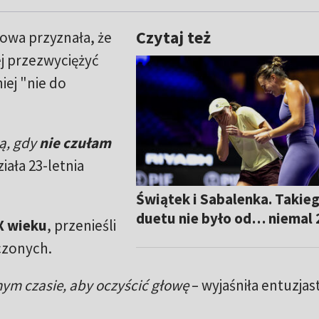
Czytaj też
mowa przyznała, że
j przezwyciężyć
niej "nie do
ą, gdy
nie czułam
iała 23-letnia
Świątek i Sabalenka. Takie
duetu nie było od… niemal 2
XX wieku
, przenieśli
czonych.
nym czasie, aby oczyścić głowę
– wyjaśniła entuzjas