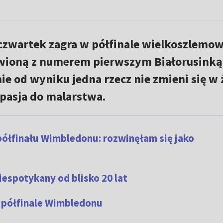
zwartek zagra w półfinale wielkoszlemo
wioną z numerem pierwszym Białorusinką
ie od wyniku jedna rzecz nie zmieni się w 
 pasja do malarstwa.
półfinału Wimbledonu: rozwinęłam się jako
iespotykany od blisko 20 lat
w półfinale Wimbledonu