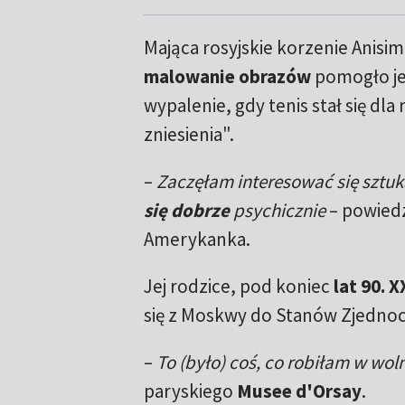
Mająca rosyjskie korzenie Anisi
malowanie obrazów
pomogło je
wypalenie, gdy tenis stał się dla 
zniesienia".
–
Zaczęłam interesować się sztuk
się dobrze
psychicznie
– powiedz
Amerykanka.
Jej rodzice, pod koniec
lat 90. 
się z Moskwy do Stanów Zjedno
–
To (było) coś, co robiłam w wol
paryskiego
Musee d'Orsay
.