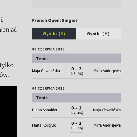
i.
French Open: Singiel
mieniać
Wyniki (K)
Wyniki (M)
06 CZERWCA 2026
Tenis
 tylko
0 - 2
Maja Chwalińska
Mirra Andriejewa
rów.
(3:6, 2:6)
04 CZERWCA 2026
Tenis
0 - 2
Diana Shnaider
Maja Chwalińska
(6:7, 4:6)
0 - 2
Marta Kostyuk
Mirra Andriejewa
(1:6, 3:6)