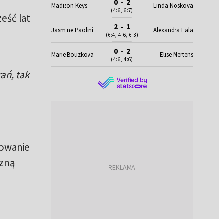
0 - 2
Madison Keys
Linda Noskova
(4:6, 6:7)
eść lat
2 - 1
Jasmine Paolini
Alexandra Eala
(6:4, 4:6, 6:3)
0 - 2
Marie Bouzkova
Elise Mertens
(4:6, 4:6)
rań, tak
sowanie
czną