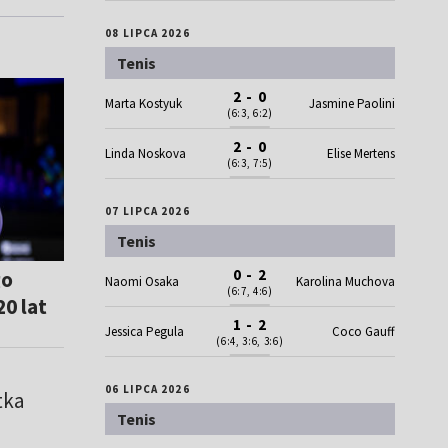
08 LIPCA 2026
Tenis
2 - 0
Marta Kostyuk
Jasmine Paolini
(6:3, 6:2)
2 - 0
Linda Noskova
Elise Mertens
(6:3, 7:5)
07 LIPCA 2026
Tenis
0 - 2
go
Naomi Osaka
Karolina Muchova
(6:7, 4:6)
0 lat
1 - 2
Jessica Pegula
Coco Gauff
(6:4, 3:6, 3:6)
06 LIPCA 2026
tka
Tenis