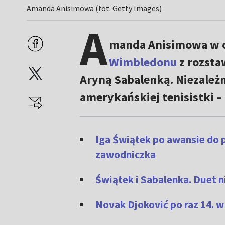
Amanda Anisimowa (fot. Getty Images)
A
manda Anisimowa w c
Wimbledonu
z rozsta
Aryną Sabalenką. Niezależn
amerykańskiej tenisistki –
Iga Świątek po awansie do 
zawodniczka
Świątek i Sabalenka. Duet n
Novak Djoković po raz 14. 