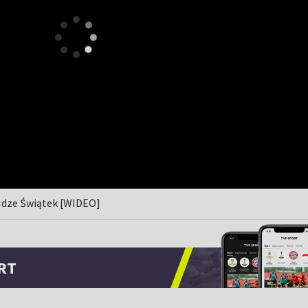
 Idze Świątek [WIDEO]
RT