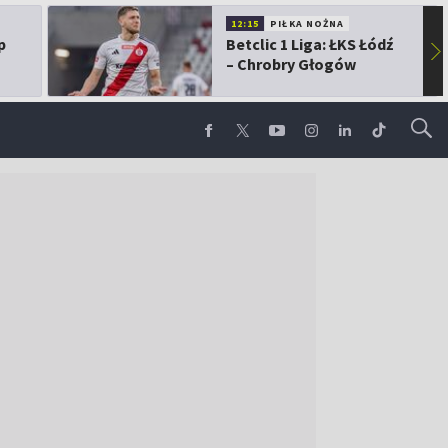
12:15
PIŁKA NOŻNA
p
Betclic 1 Liga: ŁKS Łódź
▶
– Chrobry Głogów