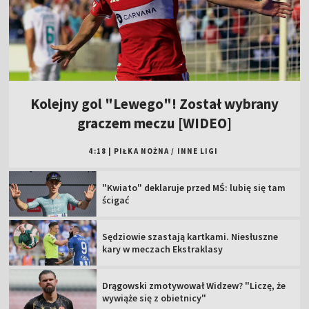
Kolejny gol "Lewego"! Został wybrany
graczem meczu [WIDEO]
4:18
|
PIŁKA NOŻNA
/
INNE LIGI
"Kwiato" deklaruje przed MŚ: lubię się tam
ścigać
Sędziowie szastają kartkami. Niesłuszne
kary w meczach Ekstraklasy
Drągowski zmotywował Widzew? "Liczę, że
wywiąże się z obietnicy"