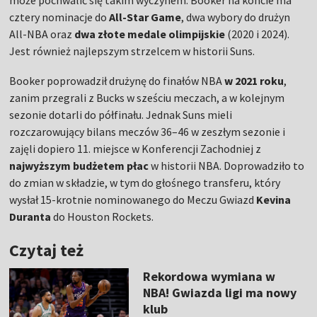
może pochwalić się takim wyczynem. Booker na koncie ma
cztery nominacje do
All-Star Game
, dwa wybory do drużyn
All-NBA oraz
dwa złote medale olimpijskie
(2020 i 2024).
Jest również najlepszym strzelcem w historii Suns.
Booker poprowadził drużynę do finałów NBA
w 2021 roku
,
zanim przegrali z Bucks w sześciu meczach, a w kolejnym
sezonie dotarli do półfinału. Jednak Suns mieli
rozczarowujący bilans meczów 36–46 w zeszłym sezonie i
zajęli dopiero 11. miejsce w Konferencji Zachodniej z
najwyższym budżetem płac
w historii NBA. Doprowadziło to
do zmian w składzie, w tym do głośnego transferu, który
wysłał 15-krotnie nominowanego do Meczu Gwiazd
Kevina
Duranta
do Houston Rockets.
Czytaj też
Rekordowa wymiana w
NBA! Gwiazda ligi ma nowy
klub