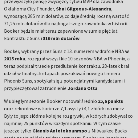
przewyższyło pensję zwycięzcy tytułu MVP dla zawodnika
Oklahoma City Thunder,
Shai Gilgeous-Alexandra
,
wynoszącą 285 mln dolarów, co daje średnią roczną wartość
71,25 mln dolarów dla najbogatszego zawodnika w historii.
Booker będzie miał teraz zapewnione w sumie pięć lat
kontraktu z Suns i
316 mln dolarów
.
Booker, wybrany przez Suns z 13. numerem w drafcie NBA
w
2015 roku
, rozegrał wszystkie 10 sezonów NBA w Phoenix, a
teraz podpisał trzecie przedłużenie kontraktu. 28-latek brał
udział w finalnych etapach poszukiwań nowego trenera
Phoenix Suns, spotykał się z potencjalnymi kandydatami i
przypieczętował zatrudnienie
Jordana Otta
.
W ubiegłym sezonie Booker notował średnio
25,6 punktu
oraz rekordowe w karierze 7,1 asysty i 4,1 zbiórki na mecz.
Były to jego siódme kolejne rozgrywki, w których zdobywał co
najmniej 25 punktów w każdym spotkaniu. W tym czasie
jeszcze tylko
Giannis Antetokounmpo
z Milwaukee Bucks