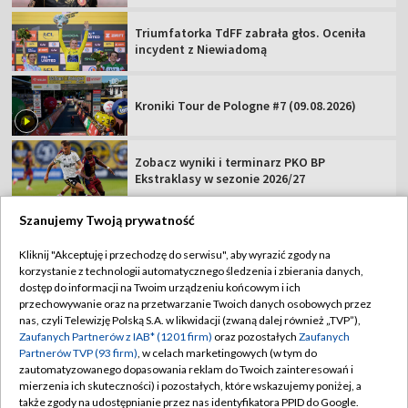
Triumfatorka TdFF zabrała głos. Oceniła
incydent z Niewiadomą
Kroniki Tour de Pologne #7 (09.08.2026)
Zobacz wyniki i terminarz PKO BP
Ekstraklasy w sezonie 2026/27
Szanujemy Twoją prywatność
Kliknij "Akceptuję i przechodzę do serwisu", aby wyrazić zgody na
korzystanie z technologii automatycznego śledzenia i zbierania danych,
TVP
dostęp do informacji na Twoim urządzeniu końcowym i ich
Abonament TVP
Regulamin TVP
przechowywanie oraz na przetwarzanie Twoich danych osobowych przez
nas, czyli Telewizję Polską S.A. w likwidacji (zwaną dalej również „TVP”),
Polityka prywatności
Sklep TVP
Zaufanych Partnerów z IAB* (1201 firm)
oraz pozostałych
Zaufanych
Partnerów TVP (93 firm)
, w celach marketingowych (w tym do
Biuro Reklamy
Moje zgody
zautomatyzowanego dopasowania reklam do Twoich zainteresowań i
mierzenia ich skuteczności) i pozostałych, które wskazujemy poniżej, a
Oferta Handlowa
Biuro reklamy
także zgody na udostępnianie przez nas identyfikatora PPID do Google.