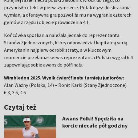
kolejnej fazie meczu polski zawodnik wrócił do tego, co
przynosiło efekt w pierwszym secie. Polak dążył do skracania
wymian, a ofensywna gra pozwoliła mu na wygranie czterech
gemów z rzędu i objęcie prowadzenia 4:1.
Końcówka spotkania należała jednak do reprezentanta
Stanów Zjednoczonych, który odpowiedział kapitalną serią.
Amerykanin najpierw odrobił straty, a w kluczowym
momencie przełamał serwis reprezentanta Polski i wygrał 6:4
zapewniając sobie awans do półfinału.
Wimbledon 2025. Wynik ćwierćfinału turnieju juniorów:
Alan Ważny (Polska, 14) – Ronit Karki (Stany Zjednoczone)
6:3, 3:6, 4:6
Czytaj też
Awans Polki! Spędziła na
korcie niecałe pół godziny