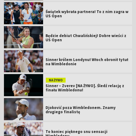
Świątek wybrała partnera! To z nim zagra w
US Open
Będzie debiut Chwalińskiej! Dobre wieści z
US Open
Sinner królem Londynu! Włoch obronił tytuł
na Wimbledonie
NA ŻYWO
Sinner – Zverev [NA ŻYWO]. Śledź relację z
finału Wimbledonu!
Djoković poza Wimbledonem. Znamy
drugiego finalistę
To koniec pięknego snu sensacji
Wimbledonu