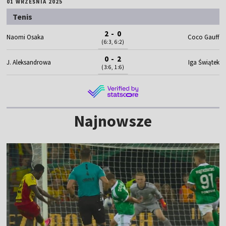
01 WRZEŚNIA 2025
Tenis
2 - 0
Naomi Osaka
Coco Gauff
(6:3, 6:2)
0 - 2
J. Aleksandrowa
Iga Świątek
(3:6, 1:6)
Najnowsze