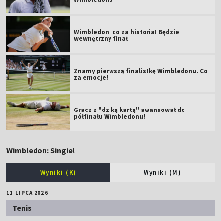
Wimbledon: co za historia! Będzie
wewnętrzny finał
Znamy pierwszą finalistkę Wimbledonu. Co
za emocje!
Gracz z "dziką kartą" awansował do
półfinału Wimbledonu!
Wimbledon: Singiel
Wyniki (K)
Wyniki (M)
11 LIPCA 2026
Tenis