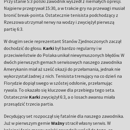
Przy stanie 5:3 polski zawodnik wyszedł z niemałych opresji.
Najpierw przegrywał 15:30, a w trakcie gry na przewagi musiał
bronić break-pointa. Ostatecznie tenisista podchodzący z
Rzeszowa utrzymał nerwy na wodzy i zwyciężył pierwszą
partię 6:3.
W drugim secie reprezentant Stanów Zjednoczonych zaczął
dochodzić do głosu.
Karki
był bardzo regularny i w
przeciwieństwie do Polaka unikał niewymuszonych błędów. W
dwóch pierwszych gemach serwisowych naszego zawodnika
Amerykanin miał aż sześć okazji do przełamania, jednak nie
wykorzystał żadnej z nich. Tenisista trenujący na co dzień na
Florydzie dopiął swego w szóstej odsłonie, przełamując
rywala. To okazało się kluczowe dla przebiegu tego seta.
Ostatecznie
Karki
zwyciężył 6:3, a o losach awansu miała
przesądzić trzecia partia.
Decydujący set rozpoczął się fatalnie dla naszego zawodnika.
Już w pierwszym gemie
Ważny
stracił własny serwis. W