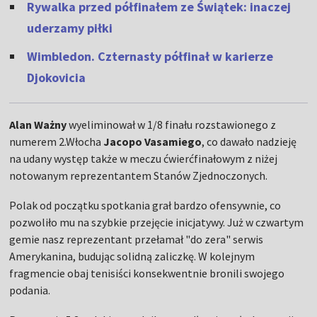
Rywalka przed półfinałem ze Świątek: inaczej
uderzamy piłki
Wimbledon. Czternasty półfinał w karierze
Djokovicia
Alan Ważny
wyeliminował w 1/8 finału rozstawionego z
numerem 2.Włocha
Jacopo Vasamiego
, co dawało nadzieję
na udany występ także w meczu ćwierćfinałowym z niżej
notowanym reprezentantem Stanów Zjednoczonych.
Polak od początku spotkania grał bardzo ofensywnie, co
pozwoliło mu na szybkie przejęcie inicjatywy. Już w czwartym
gemie nasz reprezentant przełamał "do zera" serwis
Amerykanina, budując solidną zaliczkę. W kolejnym
fragmencie obaj tenisiści konsekwentnie bronili swojego
podania.