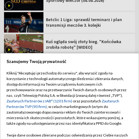
Sportowy wieczór (08.08.2026)
Betclic 1 Liga: sprawdź terminarz i plan
transmisji meczów 3. kolejki
Kuś ogląda swój złoty bieg. "Końcówka
zrobiła robotę" [WIDEO]
Szanujemy Twoją prywatność
Kliknij "Akceptuję i przechodzę do serwisu", aby wyrazić zgody na
korzystanie z technologii automatycznego śledzenia i zbierania danych,
TVP
dostęp do informacji na Twoim urządzeniu końcowym i ich
Abonament TVP
Regulamin TVP
przechowywanie oraz na przetwarzanie Twoich danych osobowych przez
nas, czyli Telewizję Polską S.A. w likwidacji (zwaną dalej również „TVP”),
Polityka prywatności
Sklep TVP
Zaufanych Partnerów z IAB* (1201 firm)
oraz pozostałych
Zaufanych
Partnerów TVP (93 firm)
, w celach marketingowych (w tym do
Biuro Reklamy
Moje zgody
zautomatyzowanego dopasowania reklam do Twoich zainteresowań i
mierzenia ich skuteczności) i pozostałych, które wskazujemy poniżej, a
Oferta Handlowa
Biuro reklamy
także zgody na udostępnianie przez nas identyfikatora PPID do Google.
Telegazeta ogłoszenia
Kontakt
Twoje dane osobowe zbierane podczas odwiedzania przez Ciebie naszych