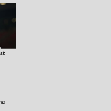
est
raz