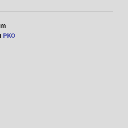
ym
u
PKO