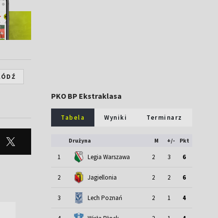
ŁÓDŹ
PKO BP Ekstraklasa
Tabela
Wyniki
Terminarz
Drużyna
M
+/-
Pkt
1
Legia Warszawa
2
3
6
2
Jagiellonia
2
2
6
3
Lech Poznań
2
1
4