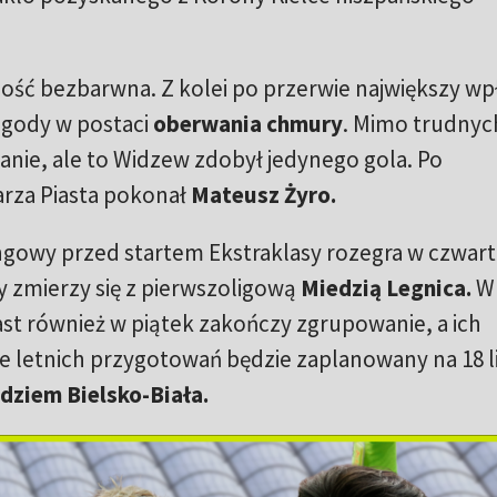
ość bezbarwna. Z kolei po przerwie największy wp
ogody w postaci
oberwania chmury
. Mimo trudnyc
anie, ale to Widzew zdobył jedynego gola. Po
rza Piasta pokonał
Mateusz Żyro.
ngowy przed startem Ekstraklasy rozegra w czwar
 zmierzy się z pierwszoligową
Miedzią Legnica.
W 
ast również w piątek zakończy zgrupowanie, a ich
e letnich przygotowań będzie zaplanowany na 18 l
dziem Bielsko-Biała.