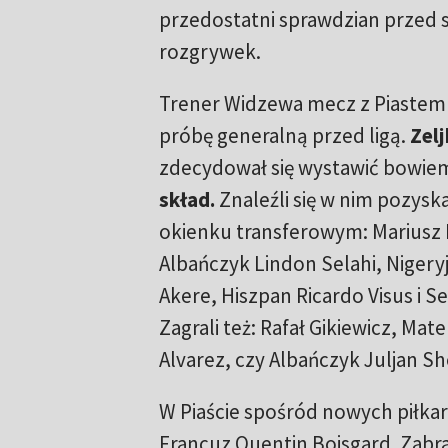
przedostatni sprawdzian przed
rozgrywek.
Trener Widzewa mecz z Piastem 
próbę generalną przed ligą.
Zelj
zdecydował się wystawić bowi
skład.
Znaleźli się w nim pozysk
okienku transferowym: Mariusz 
Albańczyk Lindon Selahi, Niger
Akere, Hiszpan Ricardo Visus i Se
Zagrali też: Rafał Gikiewicz, Ma
Alvarez, czy Albańczyk Juljan S
W Piaście spośród nowych piłka
Francuz Quentin Boisgard. Zabr