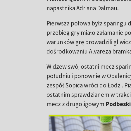
napastnika Adriana Dalmau.
Pierwsza połowa była sparingu d
przebieg gry miało załamanie p
warunków grę prowadzili gliwicz
dośrodkowaniu Alvareza bramka
Widzew swój ostatni mecz spari
południu i ponownie w Opalenicy
zespół Sopica wróci do Łodzi. Pi
ostatnim sprawdzianem w trakci
mecz z drugoligowym
Podbeski