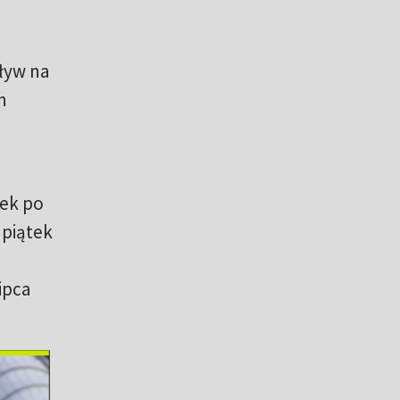
ływ na
h
tek po
piątek
ipca