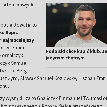
 startem nowych
potraktował jako
ko Sopic
em
najmocniejszy
ani w letnim
Podolski chce kupić klub. J
Fornalczyk,
jedynym chętnym
yjczyk Samuel
bastian Bergier.
teusz Żyro, Słowak Samuel Kozlovsky, Hiszpan Fran
hehu.
rzy wystąpili za to Ghańczyk Emmanuel Twumasi o
akło pozyskanego z Korony Kielce hiszpańskiego