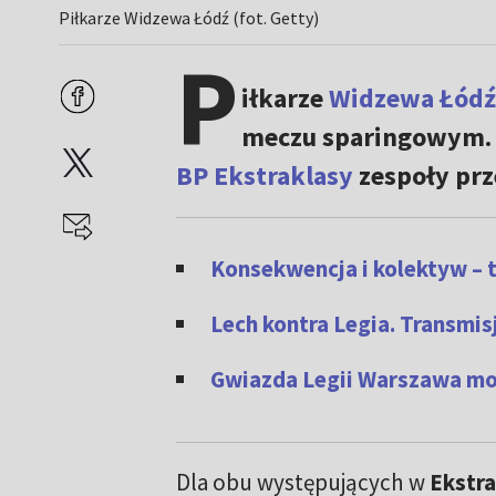
Piłkarze Widzewa Łódź (fot. Getty)
P
iłkarze
Widzewa Łódź
meczu sparingowym. 
BP Ekstraklasy
zespoły prz
Konsekwencja i kolektyw – 
Lech kontra Legia. Transmi
Gwiazda Legii Warszawa moż
Dla obu występujących w
Ekstra