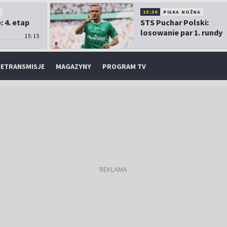
O
15:30
PIŁKA NOŻNA
 4. etap
STS Puchar Polski:
losowanie par 1. rundy
15:15
ETRANSMISJE
MAGAZYNY
PROGRAM TV