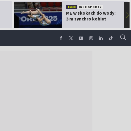
15:30
INNE SPORTY
ME w skokach do wody:
▶
3 m synchro kobiet