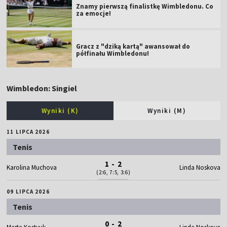
Znamy pierwszą finalistkę Wimbledonu. Co
za emocje!
Gracz z "dziką kartą" awansował do
półfinału Wimbledonu!
Wimbledon: Singiel
Wyniki (K)
Wyniki (M)
11 LIPCA 2026
Tenis
1 - 2
Karolina Muchova
Linda Noskova
(2:6, 7:5, 3:6)
09 LIPCA 2026
Tenis
0 - 2