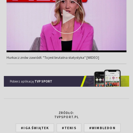
Hurkacz znów zawiódł. "To jest brutalna statystyka" [WIDEO]
Pobierz aplikację
TVP SPORT
ŹRÓDŁO:
TVPSPORT.PL
#IGA ŚWIĄTEK
#TENIS
#WIMBLEDON