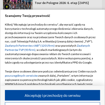
Tour de Pologne 2026: 6. etap [ZAPIS]
Szanujemy Twoją prywatność
Kliknij "Akceptuję i przechodzę do serwisu", aby wyrazić zgody na
korzystanie z technologii automatycznego śledzenia i zbierania danych,
TVP
dostęp do informacji na Twoim urządzeniu końcowym i ich
Abonament TVP
Regulamin TVP
przechowywanie oraz na przetwarzanie Twoich danych osobowych przez
nas, czyli Telewizję Polską S.A. w likwidacji (zwaną dalej również „TVP”),
Polityka prywatności
Sklep TVP
Zaufanych Partnerów z IAB* (1201 firm)
oraz pozostałych
Zaufanych
Partnerów TVP (93 firm)
, w celach marketingowych (w tym do
Biuro Reklamy
Moje zgody
zautomatyzowanego dopasowania reklam do Twoich zainteresowań i
mierzenia ich skuteczności) i pozostałych, które wskazujemy poniżej, a
Oferta Handlowa
Biuro reklamy
także zgody na udostępnianie przez nas identyfikatora PPID do Google.
Telegazeta ogłoszenia
Kontakt
Twoje dane osobowe zbierane podczas odwiedzania przez Ciebie naszych
Emisja w TVP
poszczególnych serwisów
zwanych dalej „Portalem”, w tym informacje
zapisywane za pomocą technologii takich jak: pliki cookie, sygnalizatory
Kanały
Rada Programowa
WWW lub innych podobnych technologii umożliwiających świadczenie
dopasowanych i bezpiecznych usług, personalizację treści oraz reklam,
Ogłoszenia przetargowe
udostępnianie funkcji mediów społecznościowych oraz analizowanie
©2026 Telewizja Polska Spółka Akcyjna w likwidacji
Akceptuję i przechodzę do serwisu
ruchu w Internecie.
Akademia Telewizyjna
Informacje o nadawcy