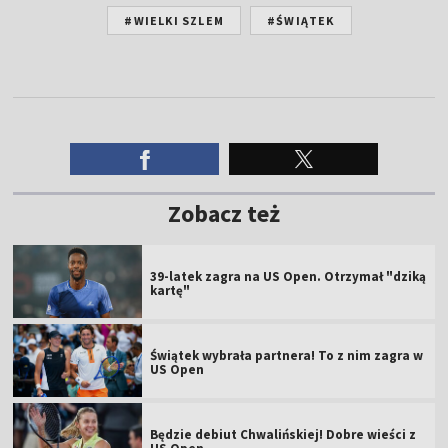
#WIELKI SZLEM
#ŚWIĄTEK
Zobacz też
39-latek zagra na US Open. Otrzymał "dziką
kartę"
Świątek wybrała partnera! To z nim zagra w
US Open
Będzie debiut Chwalińskiej! Dobre wieści z