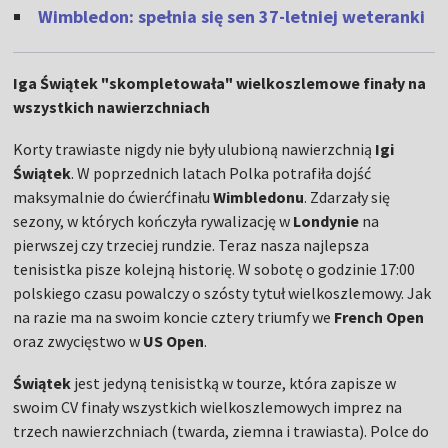
Wimbledon: spełnia się sen 37-letniej weteranki
Iga Świątek "skompletowała" wielkoszlemowe finały na
wszystkich nawierzchniach
Korty trawiaste nigdy nie były ulubioną nawierzchnią
Igi
Świątek
. W poprzednich latach Polka potrafiła dojść
maksymalnie do ćwierćfinału
Wimbledonu
. Zdarzały się
sezony, w których kończyła rywalizację w
Londynie
na
pierwszej czy trzeciej rundzie. Teraz nasza najlepsza
tenisistka pisze kolejną historię. W sobotę o godzinie 17:00
polskiego czasu powalczy o szósty tytuł wielkoszlemowy. Jak
na razie ma na swoim koncie cztery triumfy we
French Open
oraz zwycięstwo w
US Open
.
Świątek
jest jedyną tenisistką w tourze, która zapisze w
swoim CV finały wszystkich wielkoszlemowych imprez na
trzech nawierzchniach (twarda, ziemna i trawiasta). Polce do