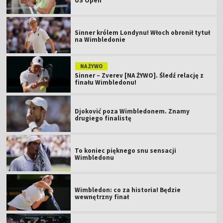
US Open
Sinner królem Londynu! Włoch obronił tytuł
na Wimbledonie
NA ŻYWO
Sinner – Zverev [NA ŻYWO]. Śledź relację z
finału Wimbledonu!
Djoković poza Wimbledonem. Znamy
drugiego finalistę
To koniec pięknego snu sensacji
Wimbledonu
Wimbledon: co za historia! Będzie
wewnętrzny finał