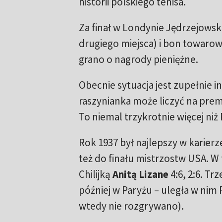
historii polskiego tenisa.
Za finał w Londynie Jędrzejows
drugiego miejsca) i bon towarowy 
grano o nagrody pieniężne.
Obecnie sytuacja jest zupełnie i
raszynianka może liczyć na premi
To niemal trzykrotnie więcej ni
Rok 1937 był najlepszy w karier
też do finału mistrzostw USA. W f
Chilijką
Anitą Lizane
4:6, 2:6. Tr
później w Paryżu – uległa w nim
wtedy nie rozgrywano).