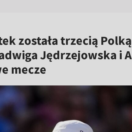
ek została trzecią Polką
 Jadwiga Jędrzejowska i
we mecze