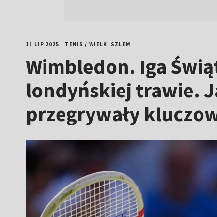
11 LIP 2025
|
TENIS
/
WIELKI SZLEM
Wimbledon. Iga Świąt
londyńskiej trawie.
przegrywały kluczo