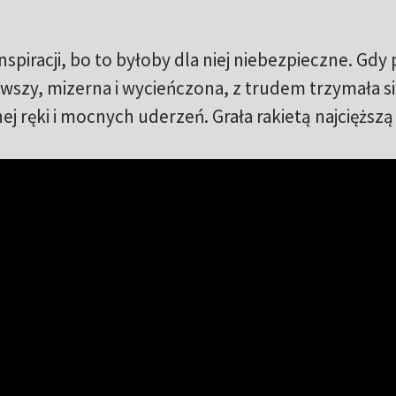
piracji, bo to byłoby dla niej niebezpieczne. Gdy 
rwszy, mizerna i wycieńczona, z trudem trzymała si
nej ręki i mocnych uderzeń. Grała rakietą najcięższą