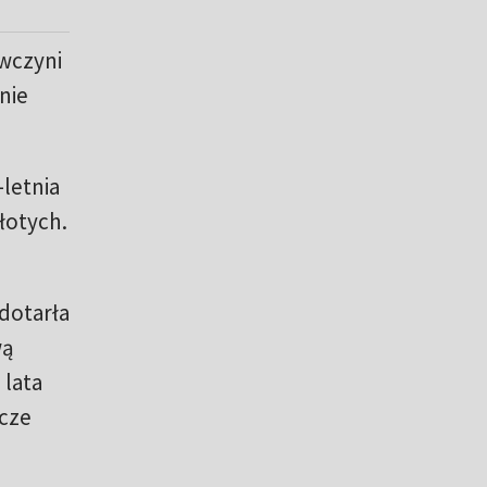
ywczyni
nie
-letnia
łotych.
dotarła
wą
 lata
zcze