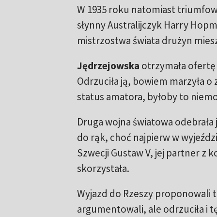
W 1935 roku natomiast triumfowa
słynny Australijczyk Harry Hopm
mistrzostwa świata drużyn mies
Jędrzejowska
otrzymała ofertę 
Odrzuciła ją, bowiem marzyła o 
status amatora, byłoby to niemo
Druga wojna światowa odebrała jej
do rąk, choć najpierw w wyjeździ
Szwecji Gustaw V, jej partner z k
skorzystała.
Wyjazd do Rzeszy proponowali 
argumentowali, ale odrzuciła i 