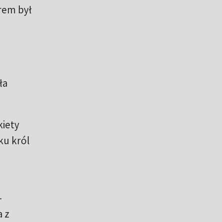
rem był
ła
kiety
ku król
–
a z