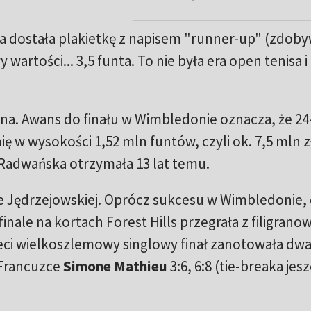
ka dostała plakietkę z napisem "runner-up" (zdob
wartości... 3,5 funta. To nie była era open tenisa i 
nna. Awans do finału w Wimbledonie oznacza, że 24
ę w wysokości 1,52 mln funtów, czyli ok. 7,5 mln z
ż Radwańska otrzymała 13 lat temu.
ze Jędrzejowskiej. Oprócz sukcesu w Wimbledonie, 
inale na kortach Forest Hills przegrała z filigrano
zeci wielkoszlemowy singlowy finał zanotowała dwa
 Francuzce
Simone Mathieu
3:6, 6:8 (tie-breaka jes