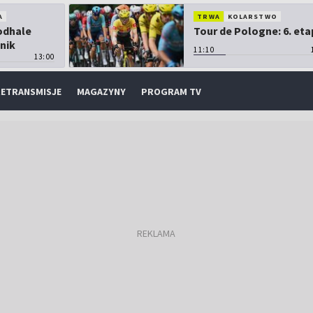
A
TRWA
KOLARSTWO
Podhale
Tour de Pologne: 6. eta
nik
11:10
13:00
ETRANSMISJE
MAGAZYNY
PROGRAM TV