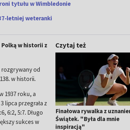
broni tytułu w Wimbledonie
37-letniej weteranki
Czytaj też
Polką w historii z
st rozgrywany od
38. w historii.
w 1937 roku, a
3 lipca przegrała z
Finałowa rywalka z uznanie
:6, 6:2, 5:7. Długo
Świątek. "Była dla mnie
iększy sukces w
inspiracją"