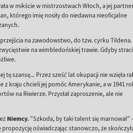
ła w mikście w mistrzostwach Włoch, a jej partne
an, którego imię nosiły do niedawna nieoficjalne
zanych.
przejścia na zawodowstwo, do tzw. cyrku Tildena.
zwycięstwie na wimbledońskiej trawie. Gdyby straci
żliwe.
 tę szansę... Przez sześć lat okupacji nie wzięła ra
e z kraju chcieli jej pomóc Amerykanie, a w 1941 ro
ortów na Riwierze. Przysłał zaproszenie, ale nie
też
Niemcy.
"Szkoda, by taki talent się marnował" 
tę propozycję oświadczając stanowczo, że skończył