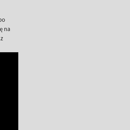
po
ę na
 z