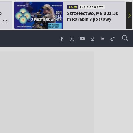
12:45
INNE SPORTY
p
Strzelectwo, ME U23: 50
▶
m karabin 3 postawy
15:15
kobiet