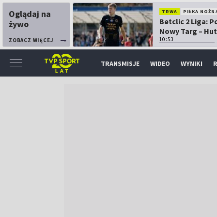
Oglądaj na
TRWA
PIŁKA NOŻN
Betclic 2 Liga: 
żywo
Nowy Targ – Hut
Kraków
10:53
ZOBACZ WIĘCEJ
TRANSMISJE
WIDEO
WYNIKI
R