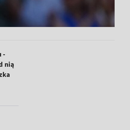
 -
d nią
szka