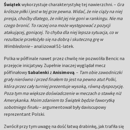
Świątek
wykorzystuje charakterystykę tej nawierzchni. –
Gra
krótsze piłki i jest w tej grze pewna. Widać, że nie ciąży na niej
presja, choćby dlatego, że nikt jej nie goni w rankingu. Nie ma
czego bronić. To raczej ona może występować z pozycji
atakującej, goniącej. To chyba dla niej lepsza sytuacja, co w
rezultacie przełożyło się na dobrą i skuteczną grę w
Wimbledonie
– analizował 51-latek.
Polka w półfinale nawet przez chwilę nie pozwoliła Bencic na
przejęcie inicjatywy. Zupełnie inaczej wyglądał mecz
półfinałowy
Sabalenki
z
Anisimovą
. –
Tam obie zawodniczki
grały nierówno i przed finałem to jest na pewno atut Polki,
która przez cały turniej prezentuje wysoką, równą dyspozycję.
Poza tym ma większe doświadczenie w meczach o stawkę niż
Amerykanka. Moim zdaniem to Świątek będzie faworytką
sobotniego finału
– argumentował były daviscupowy
reprezentant Polski.
Zwrócił przy tym uwagę na dość łatwą drabinkę, jak trafiła się