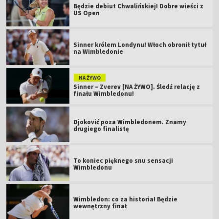
Będzie debiut Chwalińskiej! Dobre wieści z
US Open
Sinner królem Londynu! Włoch obronił tytuł
na Wimbledonie
NA ŻYWO
Sinner – Zverev [NA ŻYWO]. Śledź relację z
finału Wimbledonu!
Djoković poza Wimbledonem. Znamy
drugiego finalistę
To koniec pięknego snu sensacji
Wimbledonu
Wimbledon: co za historia! Będzie
wewnętrzny finał