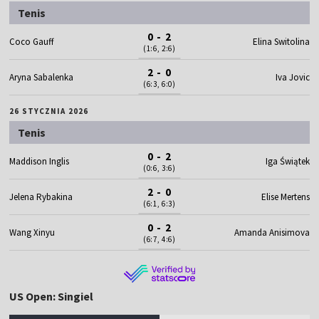
Tenis
0 - 2
Coco Gauff
Elina Switolina
(1:6, 2:6)
2 - 0
Aryna Sabalenka
Iva Jovic
(6:3, 6:0)
26 STYCZNIA 2026
Tenis
0 - 2
Maddison Inglis
Iga Świątek
(0:6, 3:6)
2 - 0
Jelena Rybakina
Elise Mertens
(6:1, 6:3)
0 - 2
Wang Xinyu
Amanda Anisimova
(6:7, 4:6)
US Open: Singiel