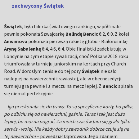
zachwycony Świątek
Świątek
, była liderka światowego rankingu, w półfinale
pewnie pokonała Szwajcarkę
Belindę Bencic
6:2, 6:0. Z kolei
Anisimova
pokonała pierwszą rakietę globu - Białorusinkę
Arynę Sabalenkę
6:4, 4:6, 6:4. Obie finalistki zadebiutują w
Londynie na tym etapie rywalizacji, choć Polka w 2018 roku
triumfowała w turnieju juniorskim na kortach przy Church
Road. W dorosłym tenisie do tej pory
Świątek
nie szło
najlepiej na nawierzchni trawiastej, ale w obecnej edycji
turnieju gra pewnie i z meczu na mecz lepiej. Z
Bencic
spisała
się niemal perfekcyjnie.
–
Iga przekonała się do trawy. To są specyficzne korty, bo piłka,
po odbiciu się od nawierzchni, gaśnie. Teraz i tak jest dużo
lepiej, bo można pograć. Za moich czasów tam się grało tylko
serwis - wolej. Nie każdy dobry zawodnik dobrze czuje się na
tej nawierzchni
– powiedział Dąbrowski. Jego zdaniem