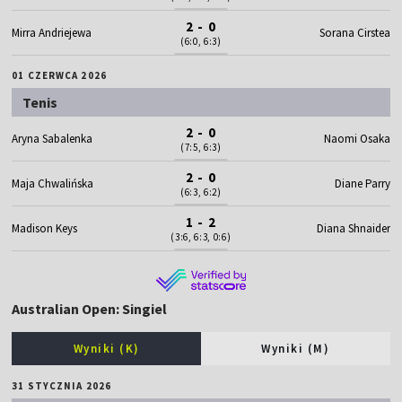
2 - 0
Mirra Andriejewa
Sorana Cirstea
(6:0, 6:3)
01 CZERWCA 2026
Tenis
2 - 0
Aryna Sabalenka
Naomi Osaka
(7:5, 6:3)
2 - 0
Maja Chwalińska
Diane Parry
(6:3, 6:2)
1 - 2
Madison Keys
Diana Shnaider
(3:6, 6:3, 0:6)
Australian Open: Singiel
Wyniki (K)
Wyniki (M)
31 STYCZNIA 2026