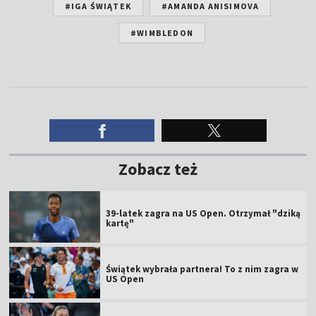
#IGA ŚWIĄTEK
#AMANDA ANISIMOVA
#WIMBLEDON
Zobacz też
39-latek zagra na US Open. Otrzymał "dziką
kartę"
Świątek wybrała partnera! To z nim zagra w
US Open