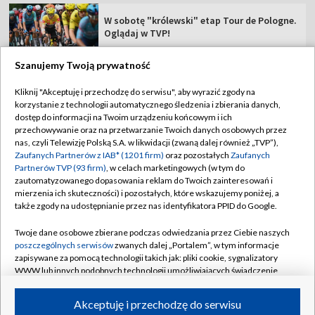
W sobotę "królewski" etap Tour de Pologne.
Oglądaj w TVP!
Szanujemy Twoją prywatność
Kliknij "Akceptuję i przechodzę do serwisu", aby wyrazić zgody na
korzystanie z technologii automatycznego śledzenia i zbierania danych,
TVP
dostęp do informacji na Twoim urządzeniu końcowym i ich
Abonament TVP
Regulamin TVP
przechowywanie oraz na przetwarzanie Twoich danych osobowych przez
nas, czyli Telewizję Polską S.A. w likwidacji (zwaną dalej również „TVP”),
Polityka prywatności
Sklep TVP
Zaufanych Partnerów z IAB* (1201 firm)
oraz pozostałych
Zaufanych
Partnerów TVP (93 firm)
, w celach marketingowych (w tym do
Biuro Reklamy
Moje zgody
zautomatyzowanego dopasowania reklam do Twoich zainteresowań i
mierzenia ich skuteczności) i pozostałych, które wskazujemy poniżej, a
Oferta Handlowa
Biuro reklamy
także zgody na udostępnianie przez nas identyfikatora PPID do Google.
Telegazeta ogłoszenia
Kontakt
Twoje dane osobowe zbierane podczas odwiedzania przez Ciebie naszych
Emisja w TVP
poszczególnych serwisów
zwanych dalej „Portalem”, w tym informacje
zapisywane za pomocą technologii takich jak: pliki cookie, sygnalizatory
Kanały
Rada Programowa
WWW lub innych podobnych technologii umożliwiających świadczenie
dopasowanych i bezpiecznych usług, personalizację treści oraz reklam,
Ogłoszenia przetargowe
udostępnianie funkcji mediów społecznościowych oraz analizowanie
©2026 Telewizja Polska Spółka Akcyjna w likwidacji
Akceptuję i przechodzę do serwisu
ruchu w Internecie.
Akademia Telewizyjna