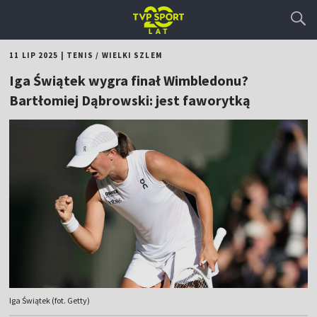
11 LIP 2025
|
TENIS
/
WIELKI SZLEM
Iga Świątek wygra finał Wimbledonu?
Bartłomiej Dąbrowski: jest faworytką
Iga Świątek (fot. Getty)