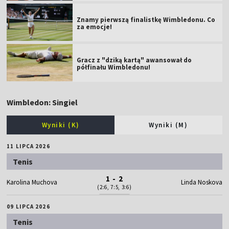
Znamy pierwszą finalistkę Wimbledonu. Co
za emocje!
Gracz z "dziką kartą" awansował do
półfinału Wimbledonu!
Wimbledon: Singiel
Wyniki (K)
Wyniki (M)
11 LIPCA 2026
Tenis
1 - 2
Karolina Muchova
Linda Noskova
(2:6, 7:5, 3:6)
09 LIPCA 2026
Tenis