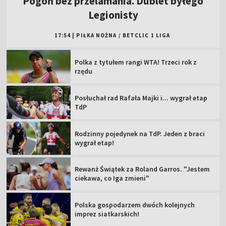
Pogoń bez przelamania. Dublet byłego
Legionisty
17:54
|
PIŁKA NOŻNA
/
BETCLIC 1 LIGA
Polka z tytułem rangi WTA! Trzeci rok z
rzędu
Posłuchał rad Rafała Majki i... wygrał etap
TdP
Rodzinny pojedynek na TdP. Jeden z braci
wygrał etap!
Rewanż Świątek za Roland Garros. "Jestem
ciekawa, co Iga zmieni"
Polska gospodarzem dwóch kolejnych
imprez siatkarskich!