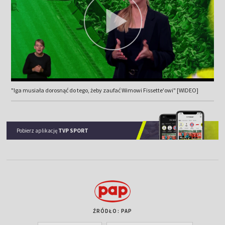
"Iga musiała dorosnąć do tego, żeby zaufać Wimowi Fissette'owi" [WIDEO]
Pobierz aplikację
TVP SPORT
ŹRÓDŁO: PAP