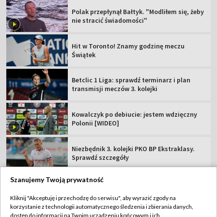
Polak przepłynął Bałtyk. "Modliłem się, żeby
nie stracić świadomości"
Hit w Toronto! Znamy godzinę meczu
Świątek
Betclic 1 Liga: sprawdź terminarz i plan
transmisji meczów 3. kolejki
Kowalczyk po debiucie: jestem wdzięczny
Polonii [WIDEO]
Niezbędnik 3. kolejki PKO BP Ekstraklasy.
Sprawdź szczegóły
Szanujemy Twoją prywatność
Kliknij "Akceptuję i przechodzę do serwisu", aby wyrazić zgody na
korzystanie z technologii automatycznego śledzenia i zbierania danych,
TVP
dostęp do informacji na Twoim urządzeniu końcowym i ich