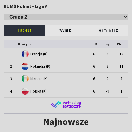
El. MŚ kobiet - Liga A
Tabela
Wyniki
Terminarz
Drużyna
M
+/-
Pkt
1
Francja (K)
6
6
13
2
Holandia (K)
6
3
11
3
Irlandia (K)
6
0
9
4
Polska (K)
6
-9
1
Najnowsze