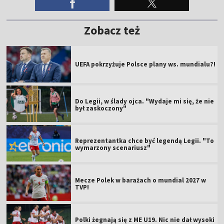
Zobacz też
UEFA pokrzyżuje Polsce plany ws. mundialu?!
Do Legii, w ślady ojca. "Wydaje mi się, że nie
był zaskoczony"
Reprezentantka chce być legendą Legii. "To
wymarzony scenariusz"
Mecze Polek w barażach o mundial 2027 w
TVP!
Polki żegnają się z ME U19. Nic nie dał wysoki