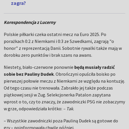
zagra?
Korespondencja z Lucerny
Polskie piłkarki czeka ostatni mecz na Euro 2025. Po
porażkach 0:2 z Niemkami i 0:3 ze Szwedkami, zagrają "o
honor" z reprezentacją Danii. Sobotnie rywalki także mają w
dorobku zero punktów i brak szans na awans.
Niestety, biało-czerwone ponownie
będą musiały radzić
sobie bez Pauliny Dudek
. Obrończyni opuściła boisko po
pierwszej połowie meczu z Niemkami ze względu na kontuzję.
Od tego czasu nie trenowała. Zabrakło jej także podczas
piątkowej sesji w Zug. Selekcjonerka Patalon zapytana
wprost o to, czy to znaczy, że zawodniczki PSG nie zobaczymy
w grze, odpowiedziała krótko:
– Tak
.
– Wszystkie zawodniczki poza Pauliną Dudek są gotowe do
gry – poinformowała chwilę później.