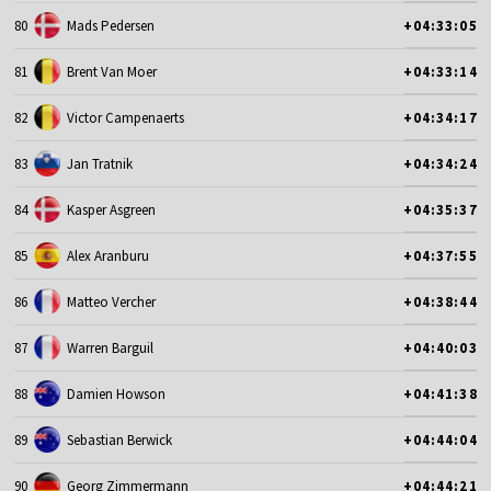
80
Mads Pedersen
+04:33:05
81
Brent Van Moer
+04:33:14
82
Victor Campenaerts
+04:34:17
83
Jan Tratnik
+04:34:24
84
Kasper Asgreen
+04:35:37
85
Alex Aranburu
+04:37:55
86
Matteo Vercher
+04:38:44
87
Warren Barguil
+04:40:03
88
Damien Howson
+04:41:38
89
Sebastian Berwick
+04:44:04
90
Georg Zimmermann
+04:44:21