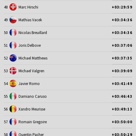
48
Marc Hirschi
+03:29:59
49
Mathias Vacek
+03:34:36
50
Nicolas Breuillard
+03:34:36
51
Joris Delbove
+03:37:06
52
Michael Matthews
+03:37:35
53
Michael Valgren
+03:39:09
54
Javier Romo
+03:41:49
55
Damiano Caruso
+03:46:43
56
Xandro Meurisse
+03:49:13
57
Romain Gregoire
+03:50:00
58
Quentin Pacher
+03:50:29