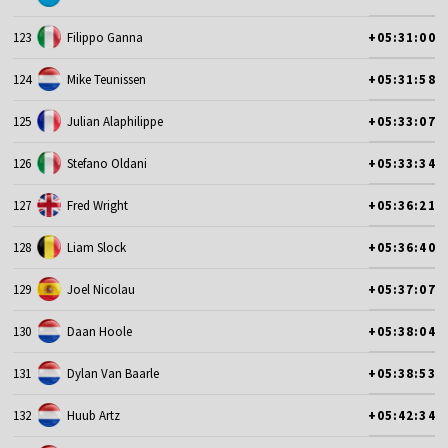
123
Filippo Ganna
+05:31:00
124
Mike Teunissen
+05:31:58
125
Julian Alaphilippe
+05:33:07
126
Stefano Oldani
+05:33:34
127
Fred Wright
+05:36:21
128
Liam Slock
+05:36:40
129
Joel Nicolau
+05:37:07
130
Daan Hoole
+05:38:04
131
Dylan Van Baarle
+05:38:53
132
Huub Artz
+05:42:34