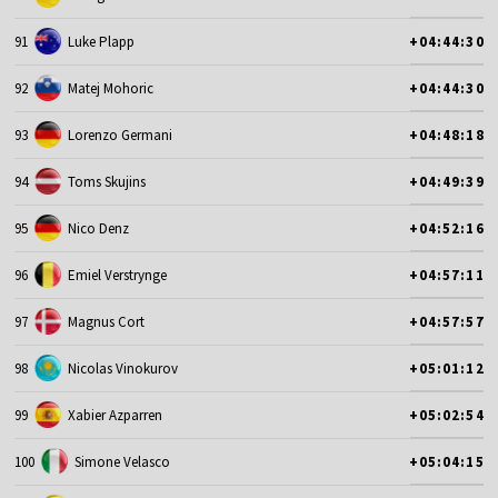
91
Luke Plapp
+04:44:30
92
Matej Mohoric
+04:44:30
93
Lorenzo Germani
+04:48:18
94
Toms Skujins
+04:49:39
95
Nico Denz
+04:52:16
96
Emiel Verstrynge
+04:57:11
97
Magnus Cort
+04:57:57
98
Nicolas Vinokurov
+05:01:12
99
Xabier Azparren
+05:02:54
100
Simone Velasco
+05:04:15