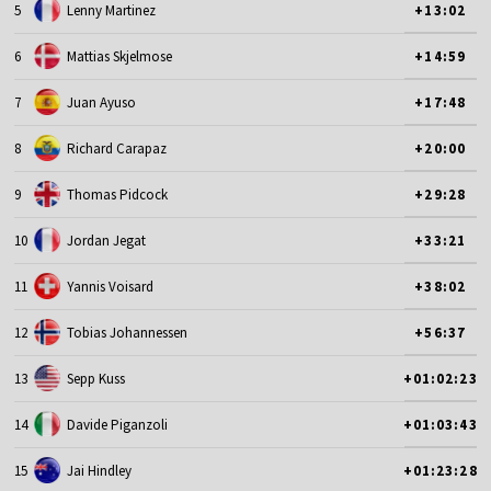
5
Lenny Martinez
+13:02
6
Mattias Skjelmose
+14:59
7
Juan Ayuso
+17:48
8
Richard Carapaz
+20:00
9
Thomas Pidcock
+29:28
10
Jordan Jegat
+33:21
11
Yannis Voisard
+38:02
12
Tobias Johannessen
+56:37
13
Sepp Kuss
+01:02:23
14
Davide Piganzoli
+01:03:43
15
Jai Hindley
+01:23:28