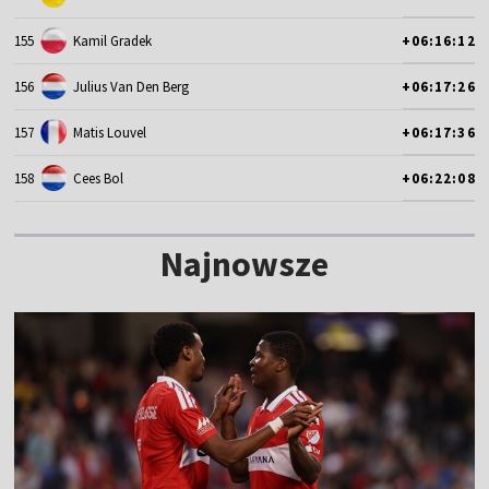
155
Kamil Gradek
+06:16:12
156
Julius Van Den Berg
+06:17:26
157
Matis Louvel
+06:17:36
158
Cees Bol
+06:22:08
Najnowsze