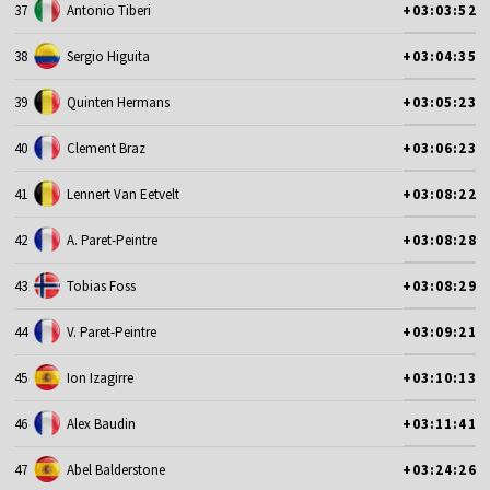
37
Antonio Tiberi
+03:03:52
38
Sergio Higuita
+03:04:35
39
Quinten Hermans
+03:05:23
40
Clement Braz
+03:06:23
41
Lennert Van Eetvelt
+03:08:22
42
A. Paret-Peintre
+03:08:28
43
Tobias Foss
+03:08:29
44
V. Paret-Peintre
+03:09:21
45
Ion Izagirre
+03:10:13
46
Alex Baudin
+03:11:41
47
Abel Balderstone
+03:24:26