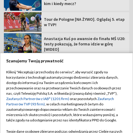
kim i kiedy mecz?
Tour de Pologne [NA ŻYWO]. Oglądaj 5. etap
w TVP!
Anastazja Kuś po awansie do finału MŚ U20:
testy pokazują, że forma idzie w górę
[WIDEO]
Szanujemy Twoją prywatność
Kliknij "Akceptuję i przechodzę do serwisu", aby wyrazić zgody na
korzystanie z technologii automatycznego śledzenia i zbierania danych,
TVP
dostęp do informacji na Twoim urządzeniu końcowym i ich
Abonament TVP
Regulamin TVP
przechowywanie oraz na przetwarzanie Twoich danych osobowych przez
nas, czyli Telewizję Polską S.A. w likwidacji (zwaną dalej również „TVP”),
Polityka prywatności
Sklep TVP
Zaufanych Partnerów z IAB* (1201 firm)
oraz pozostałych
Zaufanych
Partnerów TVP (93 firm)
, w celach marketingowych (w tym do
Biuro Reklamy
Moje zgody
zautomatyzowanego dopasowania reklam do Twoich zainteresowań i
mierzenia ich skuteczności) i pozostałych, które wskazujemy poniżej, a
Oferta Handlowa
Biuro reklamy
także zgody na udostępnianie przez nas identyfikatora PPID do Google.
Telegazeta ogłoszenia
Kontakt
Twoje dane osobowe zbierane podczas odwiedzania przez Ciebie naszych