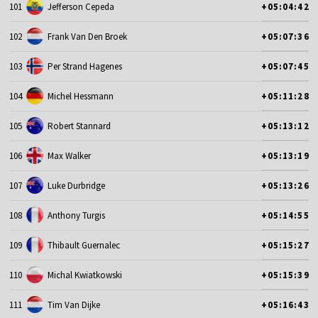
101
Jefferson Cepeda
+05:04:42
102
Frank Van Den Broek
+05:07:36
103
Per Strand Hagenes
+05:07:45
104
Michel Hessmann
+05:11:28
105
Robert Stannard
+05:13:12
106
Max Walker
+05:13:19
107
Luke Durbridge
+05:13:26
108
Anthony Turgis
+05:14:55
109
Thibault Guernalec
+05:15:27
110
Michal Kwiatkowski
+05:15:39
111
Tim Van Dijke
+05:16:43