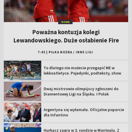
NOWE
Poważna kontuzja kolegi
Lewandowskiego. Duże osłabienie Fire
7:43
|
PIŁKA NOŻNA
/
INNE LIGI
To dlatego nie możecie przegapić ME w
lekkoatletyce. Pojedynki, podteksty, show
Dwaj mistrzowie olimpijscy zgłoszeni do
Diamentowej Ligi na Śląsku. I Polak
Argentyna się wyłamała. Oficjalne poparcie
dla Infantino
Hurkacz zagra w 3. rundzie w Montealu. Z