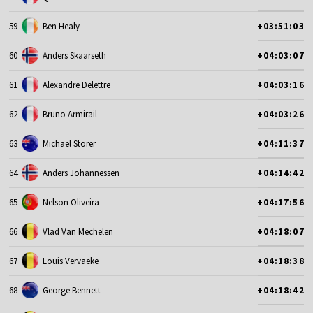
59
Ben Healy
+03:51:03
60
Anders Skaarseth
+04:03:07
61
Alexandre Delettre
+04:03:16
62
Bruno Armirail
+04:03:26
63
Michael Storer
+04:11:37
64
Anders Johannessen
+04:14:42
65
Nelson Oliveira
+04:17:56
66
Vlad Van Mechelen
+04:18:07
67
Louis Vervaeke
+04:18:38
68
George Bennett
+04:18:42