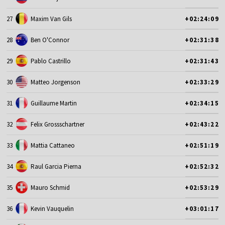
27
Maxim Van Gils
+02:24:09
28
Ben O'Connor
+02:31:38
29
Pablo Castrillo
+02:31:43
30
Matteo Jorgenson
+02:33:29
31
Guillaume Martin
+02:34:15
32
Felix Grossschartner
+02:43:22
33
Mattia Cattaneo
+02:51:19
34
Raul Garcia Pierna
+02:52:32
35
Mauro Schmid
+02:53:29
36
Kevin Vauquelin
+03:01:17