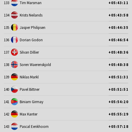
133
Tim Marsman
+05:43:11
134
Krists Neilands
+05:43:58
135
Jasper Philipsen
+05:44:35
136
Dorian Godon
+05:46:54
137
Silvan Dillier
+05:48:36
138
Soren Waerenskjold
+05:48:38
139
Niklas Markl
+05:51:31
140
Pavel Bittner
+05:51:51
141
Biniam Girmay
+05:54:20
142
Max Kanter
+05:55:29
143
Pascal Eenkhoorn
+05:57:18