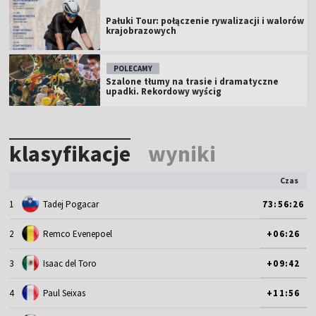
Pałuki Tour: połączenie rywalizacji i walorów
krajobrazowych
POLECAMY
Szalone tłumy na trasie i dramatyczne
upadki. Rekordowy wyścig
klasyfikacje
wyniki
Czas
1
Tadej Pogacar
73:56:26
2
Remco Evenepoel
+06:26
3
Isaac del Toro
+09:42
4
Paul Seixas
+11:56