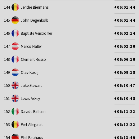
144
Jenthe Biermans
+06:01:44
145
John Degenkolb
+06:01:44
146
Baptiste Veistroffer
+06:02:14
147
Marco Haller
+06:02:20
148
Clement Russo
+06:06:10
149
Olav Kooij
+06:09:18
150
Jake Stewart
+06:10:47
151
Lewis Askey
+06:10:48
152
Davide Ballerini
+06:11:22
153
Piet Allegaert
+06:12:22
154
Phil Bauhaus
+06:13:49