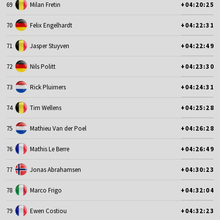
69
Milan Fretin
+04:20:25
70
Felix Engelhardt
+04:22:31
71
Jasper Stuyven
+04:22:49
72
Nils Politt
+04:23:30
73
Rick Pluimers
+04:24:31
74
Tim Wellens
+04:25:28
75
Mathieu Van der Poel
+04:26:28
76
Mathis Le Berre
+04:26:49
77
Jonas Abrahamsen
+04:30:23
78
Marco Frigo
+04:32:04
79
Ewen Costiou
+04:32:23