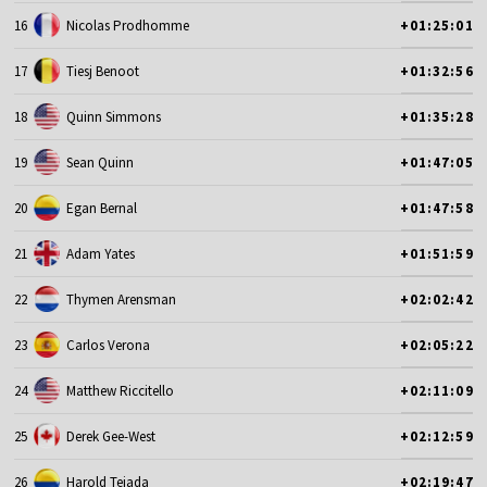
16
Nicolas Prodhomme
+01:25:01
17
Tiesj Benoot
+01:32:56
18
Quinn Simmons
+01:35:28
19
Sean Quinn
+01:47:05
20
Egan Bernal
+01:47:58
21
Adam Yates
+01:51:59
22
Thymen Arensman
+02:02:42
23
Carlos Verona
+02:05:22
24
Matthew Riccitello
+02:11:09
25
Derek Gee-West
+02:12:59
26
Harold Tejada
+02:19:47