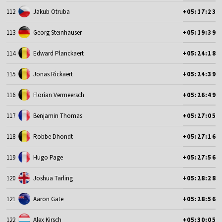
112
Jakub Otruba
+05:17:23
113
Georg Steinhauser
+05:19:39
114
Edward Planckaert
+05:24:18
115
Jonas Rickaert
+05:24:39
116
Florian Vermeersch
+05:26:49
117
Benjamin Thomas
+05:27:05
118
Robbe Dhondt
+05:27:16
119
Hugo Page
+05:27:56
120
Joshua Tarling
+05:28:28
121
Aaron Gate
+05:28:56
122
Alex Kirsch
+05:30:05