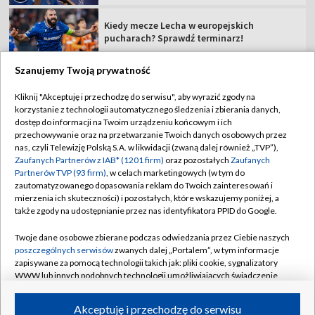
Kiedy mecze Lecha w europejskich
pucharach? Sprawdź terminarz!
Szanujemy Twoją prywatność
Kliknij "Akceptuję i przechodzę do serwisu", aby wyrazić zgody na
korzystanie z technologii automatycznego śledzenia i zbierania danych,
TVP
dostęp do informacji na Twoim urządzeniu końcowym i ich
Abonament TVP
Regulamin TVP
przechowywanie oraz na przetwarzanie Twoich danych osobowych przez
nas, czyli Telewizję Polską S.A. w likwidacji (zwaną dalej również „TVP”),
Polityka prywatności
Sklep TVP
Zaufanych Partnerów z IAB* (1201 firm)
oraz pozostałych
Zaufanych
Partnerów TVP (93 firm)
, w celach marketingowych (w tym do
Biuro Reklamy
Moje zgody
zautomatyzowanego dopasowania reklam do Twoich zainteresowań i
mierzenia ich skuteczności) i pozostałych, które wskazujemy poniżej, a
Oferta Handlowa
Biuro reklamy
także zgody na udostępnianie przez nas identyfikatora PPID do Google.
Telegazeta ogłoszenia
Kontakt
Twoje dane osobowe zbierane podczas odwiedzania przez Ciebie naszych
Emisja w TVP
poszczególnych serwisów
zwanych dalej „Portalem”, w tym informacje
zapisywane za pomocą technologii takich jak: pliki cookie, sygnalizatory
Kanały
Rada Programowa
WWW lub innych podobnych technologii umożliwiających świadczenie
dopasowanych i bezpiecznych usług, personalizację treści oraz reklam,
Ogłoszenia przetargowe
udostępnianie funkcji mediów społecznościowych oraz analizowanie
©2026 Telewizja Polska Spółka Akcyjna w likwidacji
Akceptuję i przechodzę do serwisu
ruchu w Internecie.