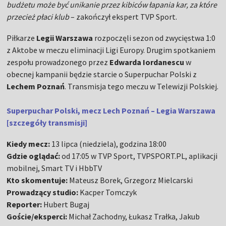
budżetu może być unikanie przez kibiców łapania kar, za które
przecież płaci klub
– zakończył ekspert TVP Sport.
Piłkarze
Legii Warszawa
rozpoczęli sezon od zwycięstwa 1:0
z Aktobe w meczu eliminacji Ligi Europy. Drugim spotkaniem
zespołu prowadzonego przez
Edwarda Iordanescu
w
obecnej kampanii będzie starcie o Superpuchar Polski z
Lechem Poznań
. Transmisja tego meczu w Telewizji Polskiej.
Superpuchar Polski, mecz Lech Poznań – Legia Warszawa
[szczegóły transmisji]
Kiedy mecz:
13 lipca (niedziela), godzina 18:00
Gdzie oglądać:
od 17:05 w TVP Sport, TVPSPORT.PL, aplikacji
mobilnej, Smart TV i HbbTV
Kto skomentuje:
Mateusz Borek, Grzegorz Mielcarski
Prowadzący studio:
Kacper Tomczyk
Reporter:
Hubert Bugaj
Goście/eksperci:
Michał Zachodny, Łukasz Trałka, Jakub