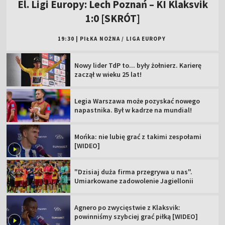
El. Ligi Europy: Lech Poznań – KI Klaksvik
1:0 [SKRÓT]
19:30
|
PIŁKA NOŻNA
/
LIGA EUROPY
Nowy lider TdP to... były żołnierz. Karierę
zaczął w wieku 25 lat!
Legia Warszawa może pozyskać nowego
napastnika. Był w kadrze na mundial!
Mońka: nie lubię grać z takimi zespołami
[WIDEO]
"Dzisiaj duża firma przegrywa u nas".
Umiarkowane zadowolenie Jagiellonii
Agnero po zwycięstwie z Klaksvik:
powinniśmy szybciej grać piłką [WIDEO]