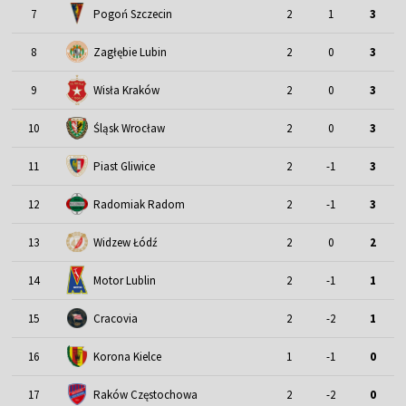
7
Pogoń Szczecin
2
1
3
8
Zagłębie Lubin
2
0
3
9
Wisła Kraków
2
0
3
Śląsk Wrocław
10
2
0
3
11
Piast Gliwice
2
-1
3
12
Radomiak Radom
2
-1
3
13
Widzew Łódź
2
0
2
Motor Lublin
14
2
-1
1
15
Cracovia
2
-2
1
16
Korona Kielce
1
-1
0
17
Raków Częstochowa
2
-2
0