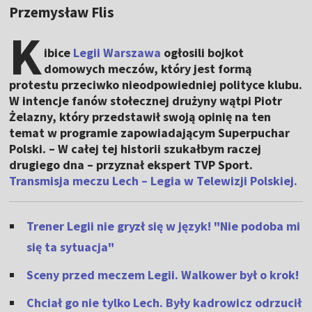
Przemysław Flis
K
ibice
Legii Warszawa
ogłosili bojkot
domowych meczów, który jest formą
protestu przeciwko nieodpowiedniej polityce klubu.
W intencje fanów stołecznej drużyny wątpi Piotr
Żelazny, który przedstawił swoją opinię na ten
temat w programie zapowiadającym Superpuchar
Polski. – W całej tej historii szukałbym raczej
drugiego dna – przyznał ekspert TVP Sport.
Transmisja meczu Lech – Legia w Telewizji Polskiej.
Trener Legii nie gryzł się w język! "Nie podoba mi
się ta sytuacja"
Sceny przed meczem Legii. Walkower był o krok!
Chciał go nie tylko Lech. Były kadrowicz odrzucił