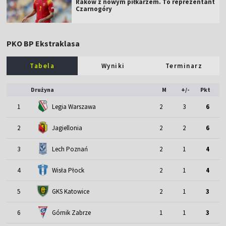
Raków z nowym piłkarzem. To reprezentant
Czarnogóry
PKO BP Ekstraklasa
Tabela
Wyniki
Terminarz
Drużyna
M
+/-
Pkt
1
Legia Warszawa
2
3
6
2
Jagiellonia
2
2
6
3
Lech Poznań
2
1
4
4
Wisła Płock
2
1
4
5
GKS Katowice
2
1
3
6
Górnik Zabrze
1
1
3