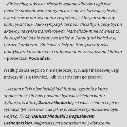
–
Kibice chcą sukcesu. Niezadowolenie kibiców Legii jest
pewnie spowodowane długami oraz niewystarczającą liczbą
transferów w porównaniu z zespołami, z którymi stołeczny
klub rywalizuje. Jako sympatyk zespołu chciałbym, żeby był on
aktywny na rynku transferowym. Martwiłoby mnie również to,
że zespół od lat nie zdobywa trofeów. Zarzuty od kibiców są
bardzo konkretne. Kibicowi zależy na transparentności
polityki, braku zadłużenia i odpowiednim zarządzaniu klubem
–
powiedział
Podoliński
.
Według Żelaznego do nie najlepszej sytuacji finansowej Legii
przyczynili się również... kibice stołecznego zespołu.
–
Jestem bliski niemieckiej idei futbolu zgodnie z którą
społeczność kibiców powinna być właścicielem klubu.
Sytuacja, w której
Dariusz Mioduski
jest właścicielem Legii to
sytuacja tymczasowa. Tak jak w przeszłości tymczasowo było
wojsko, ITI czy
Dariusz Mioduski
z
Bogusławem
Leśnodorskim
. Najprostszym pomysłem na zwiększenie