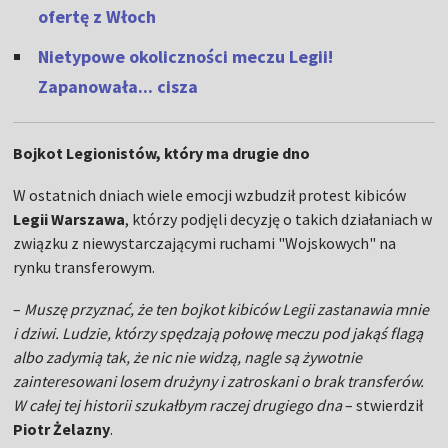
ofertę z Włoch
Nietypowe okoliczności meczu Legii!
Zapanowała... cisza
Bojkot Legionistów, który ma drugie dno
W ostatnich dniach wiele emocji wzbudził protest kibiców
Legii Warszawa
, którzy podjęli decyzję o takich działaniach w
związku z niewystarczającymi ruchami "Wojskowych" na
rynku transferowym.
–
Muszę przyznać, że ten bojkot kibiców Legii zastanawia mnie
i dziwi. Ludzie, którzy spędzają połowę meczu pod jakąś flagą
albo zadymią tak, że nic nie widzą, nagle są żywotnie
zainteresowani losem drużyny i zatroskani o brak transferów.
W całej tej historii szukałbym raczej drugiego dna
– stwierdził
Piotr Żelazny
.