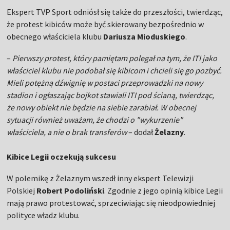
Ekspert TVP Sport odniósł się także do przeszłości, twierdząc,
że protest kibiców może być skierowany bezpośrednio w
obecnego właściciela klubu
Dariusza Mioduskiego
.
–
Pierwszy protest, który pamiętam polegał na tym, że ITI jako
właściciel klubu nie podobał się kibicom i chcieli się go pozbyć.
Mieli potężną dźwignię w postaci przeprowadzki na nowy
stadion i ogłaszając bojkot stawiali ITI pod ścianą, twierdząc,
że nowy obiekt nie będzie na siebie zarabiał. W obecnej
sytuacji również uważam, że chodzi o "wykurzenie"
właściciela, a nie o brak transferów
– dodał
Żelazny
.
Kibice Legii oczekują sukcesu
W polemikę z Żelaznym wszedł inny ekspert Telewizji
Polskiej
Robert Podoliński
. Zgodnie z jego opinią kibice Legii
mają prawo protestować, sprzeciwiając się nieodpowiedniej
polityce władz klubu.