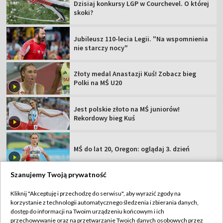
Dzisiaj konkursy LGP w Courchevel. O której
skoki?
Jubileusz 110-lecia Legii. "Na wspomnienia
nie starczy nocy"
Złoty medal Anastazji Kuś! Zobacz bieg
Polki na MŚ U20
Jest polskie złoto na MŚ juniorów!
Rekordowy bieg Kuś
MŚ do lat 20, Oregon: oglądaj 3. dzień
Szanujemy Twoją prywatność
Kliknij "Akceptuję i przechodzę do serwisu", aby wyrazić zgody na
korzystanie z technologii automatycznego śledzenia i zbierania danych,
TVP
dostęp do informacji na Twoim urządzeniu końcowym i ich
przechowywanie oraz na przetwarzanie Twoich danych osobowych przez
Abonament TVP
Regulamin TVP