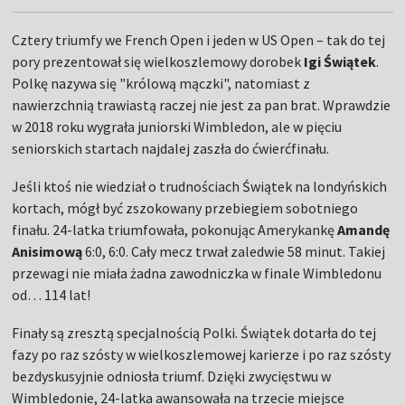
Cztery triumfy we French Open i jeden w US Open – tak do tej
pory prezentował się wielkoszlemowy dorobek
Igi Świątek
.
Polkę nazywa się "królową mączki", natomiast z
nawierzchnią trawiastą raczej nie jest za pan brat. Wprawdzie
w 2018 roku wygrała juniorski Wimbledon, ale w pięciu
seniorskich startach najdalej zaszła do ćwierćfinału.
Jeśli ktoś nie wiedział o trudnościach Świątek na londyńskich
kortach, mógł być zszokowany przebiegiem sobotniego
finału. 24-latka triumfowała, pokonując Amerykankę
Amandę
Anisimową
6:0, 6:0. Cały mecz trwał zaledwie 58 minut. Takiej
przewagi nie miała żadna zawodniczka w finale Wimbledonu
od… 114 lat!
Finały są zresztą specjalnością Polki. Świątek dotarła do tej
fazy po raz szósty w wielkoszlemowej karierze i po raz szósty
bezdyskusyjnie odniosła triumf. Dzięki zwycięstwu w
Wimbledonie, 24-latka awansowała na trzecie miejsce