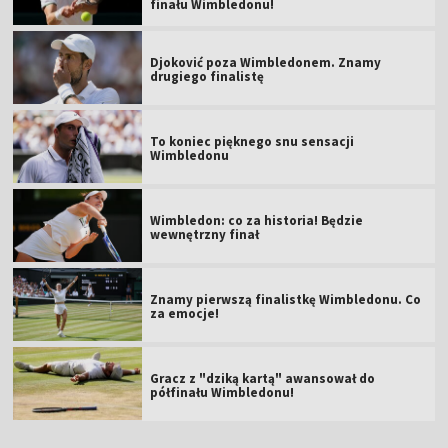
finału Wimbledonu!
Djoković poza Wimbledonem. Znamy
drugiego finalistę
To koniec pięknego snu sensacji
Wimbledonu
Wimbledon: co za historia! Będzie
wewnętrzny finał
Znamy pierwszą finalistkę Wimbledonu. Co
za emocje!
Gracz z "dziką kartą" awansował do
półfinału Wimbledonu!