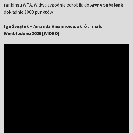
rankingu WTA. W dwa tygodnie odrobiła do
Aryny Sabalenki
dokładnie 1000 punktów.
Iga Świątek – Amanda Anisimowa: skrót finału
Wimbledonu 2025 [WIDEO]