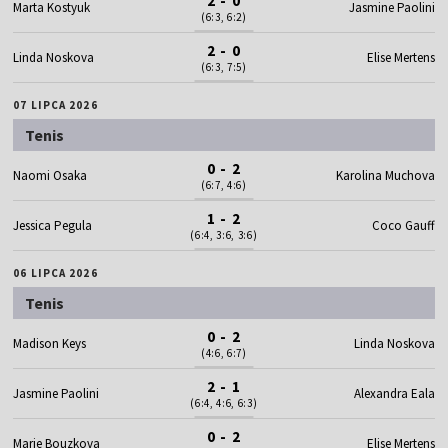
2 - 0
Marta Kostyuk
Jasmine Paolini
(6:3, 6:2)
2 - 0
Linda Noskova
Elise Mertens
(6:3, 7:5)
07 LIPCA 2026
Tenis
0 - 2
Naomi Osaka
Karolina Muchova
(6:7, 4:6)
1 - 2
Jessica Pegula
Coco Gauff
(6:4, 3:6, 3:6)
06 LIPCA 2026
Tenis
0 - 2
Madison Keys
Linda Noskova
(4:6, 6:7)
2 - 1
Jasmine Paolini
Alexandra Eala
(6:4, 4:6, 6:3)
0 - 2
Marie Bouzkova
Elise Mertens