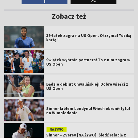
Zobacz też
39-latek zagra na US Open. Otrzymał "dziką
kartę"
Świątek wybrała partnera! To z nim zagra w
US Open
Będzie debiut Chwalińskiej! Dobre wieści z
US Open
Sinner królem Londynu! Włoch obronił tytuł
na Wimbledonie
NA ŻYWO
Sinner – Zverev [NA ŻYWO]. Śledź relację z