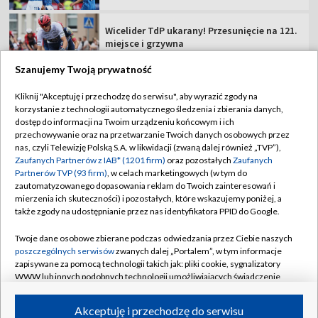
MŚ do lat 20, Oregon: oglądaj 1. dzień
Szanujemy Twoją prywatność
TVP
Kliknij "Akceptuję i przechodzę do serwisu", aby wyrazić zgody na
korzystanie z technologii automatycznego śledzenia i zbierania danych,
Abonament TVP
Regulamin TVP
dostęp do informacji na Twoim urządzeniu końcowym i ich
Polityka prywatności
Sklep TVP
przechowywanie oraz na przetwarzanie Twoich danych osobowych przez
nas, czyli Telewizję Polską S.A. w likwidacji (zwaną dalej również „TVP”),
Biuro Reklamy
Moje zgody
Zaufanych Partnerów z IAB* (1201 firm)
oraz pozostałych
Zaufanych
Partnerów TVP (93 firm)
, w celach marketingowych (w tym do
Oferta Handlowa
Biuro reklamy
zautomatyzowanego dopasowania reklam do Twoich zainteresowań i
mierzenia ich skuteczności) i pozostałych, które wskazujemy poniżej, a
Telegazeta ogłoszenia
Kontakt
także zgody na udostępnianie przez nas identyfikatora PPID do Google.
Emisja w TVP
Twoje dane osobowe zbierane podczas odwiedzania przez Ciebie naszych
Kanały
Rada Programowa
poszczególnych serwisów
zwanych dalej „Portalem”, w tym informacje
zapisywane za pomocą technologii takich jak: pliki cookie, sygnalizatory
Ogłoszenia przetargowe
WWW lub innych podobnych technologii umożliwiających świadczenie
©2026 Telewizja Polska Spółka Akcyjna w likwidacji
dopasowanych i bezpiecznych usług, personalizację treści oraz reklam,
Akademia Telewizyjna
udostępnianie funkcji mediów społecznościowych oraz analizowanie
Akceptuję i przechodzę do serwisu
Informacje o nadawcy
ruchu w Internecie.