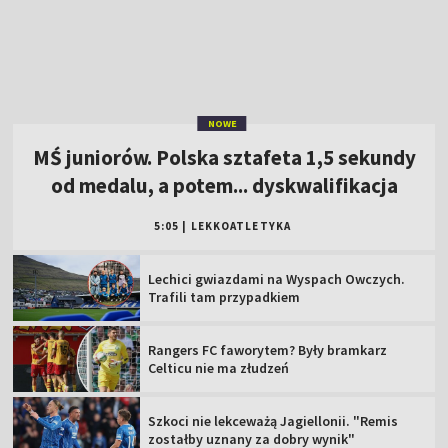
od medalu, a potem... dyskwalifikacja
5:05
|
LEKKOATLETYKA
Lechici gwiazdami na Wyspach Owczych.
Trafili tam przypadkiem
Rangers FC faworytem? Były bramkarz
Celticu nie ma złudzeń
Szkoci nie lekceważą Jagiellonii. "Remis
zostałby uznany za dobry wynik"
Wicelider TdP ukarany! Przesunięcie na 121.
miejsce i grzywna
Lech musi uważać. KI Klaksvik już
zaskakiwało w Europie