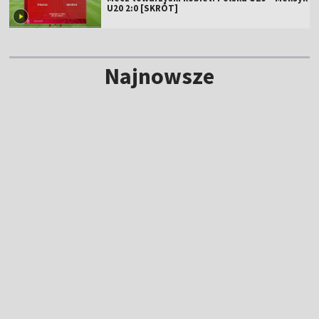
U20 2:0 [SKRÓT]
Najnowsze
NOWE
MŚ juniorów. Polska sztafeta 1,5 sekundy