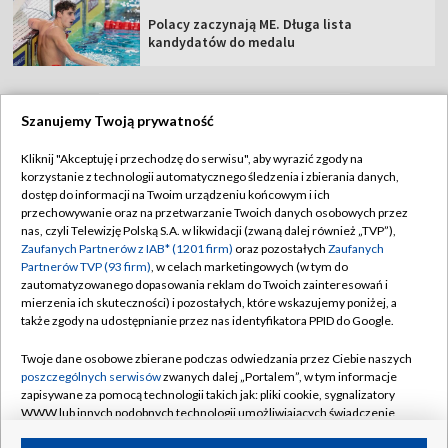
Polacy zaczynają ME. Długa lista
kandydatów do medalu
Szanujemy Twoją prywatność
TVP
Kliknij "Akceptuję i przechodzę do serwisu", aby wyrazić zgody na
korzystanie z technologii automatycznego śledzenia i zbierania danych,
Abonament TVP
Regulamin TVP
dostęp do informacji na Twoim urządzeniu końcowym i ich
Polityka prywatności
Sklep TVP
przechowywanie oraz na przetwarzanie Twoich danych osobowych przez
nas, czyli Telewizję Polską S.A. w likwidacji (zwaną dalej również „TVP”),
Biuro Reklamy
Moje zgody
Zaufanych Partnerów z IAB* (1201 firm)
oraz pozostałych
Zaufanych
Partnerów TVP (93 firm)
, w celach marketingowych (w tym do
Oferta Handlowa
Biuro reklamy
zautomatyzowanego dopasowania reklam do Twoich zainteresowań i
mierzenia ich skuteczności) i pozostałych, które wskazujemy poniżej, a
Telegazeta ogłoszenia
Kontakt
także zgody na udostępnianie przez nas identyfikatora PPID do Google.
Emisja w TVP
Twoje dane osobowe zbierane podczas odwiedzania przez Ciebie naszych
Kanały
Rada Programowa
poszczególnych serwisów
zwanych dalej „Portalem”, w tym informacje
zapisywane za pomocą technologii takich jak: pliki cookie, sygnalizatory
Ogłoszenia przetargowe
WWW lub innych podobnych technologii umożliwiających świadczenie
©2026 Telewizja Polska Spółka Akcyjna w likwidacji
dopasowanych i bezpiecznych usług, personalizację treści oraz reklam,
Akademia Telewizyjna