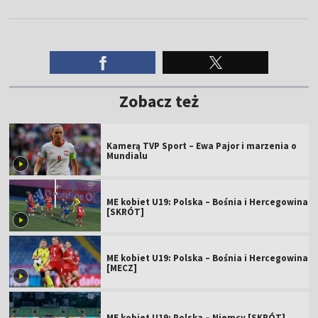
Zobacz też
Kamerą TVP Sport – Ewa Pajor i marzenia o
Mundialu
ME kobiet U19: Polska – Bośnia i Hercegowina
[SKRÓT]
ME kobiet U19: Polska – Bośnia i Hercegowina
[MECZ]
ME kobiet U19: Polska – Niemcy [SKRÓT]