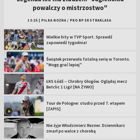
powalczy o mistrzostwo"
13:25
|
PIŁKA NOŻNA
/
PKO BP EKSTRAKLASA
Wielkie hity w TVP Sport. Sprawdź
zapowiedź tygodnia!
Świątek przerwała fatalną serię w Toronto.
"Mogę grać lepiej"
ŁKS Łódź – Chrobry Głogów. Oglądaj mecz
Betclic 1 Ligi! [NA ŻYWO]
Tour de Pologne: studio przed 7. etapem
[ZAPIS]
Nie żyje Włodzimierz Rezner. Dziennikarz
zmarł po walce z chorobą