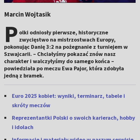
Marcin Wojtasik
P
olki odniosły pierwsze, historyczne
zwycięstwo na mistrzostwach Europy,
pokonując Danię 3:2 na pożegnanie z turniejem w
Szwajcarii. – Chciałyśmy pokazać znów nasz
charakter i walczyłyśmy do samego końca –
powiedziała po meczu Ewa Pajor, która zdobyła
jedną z bramek.
Euro 2025 kobiet: wyniki, terminarz, tabele i
skróty meczów
Reprezentantki Polski o swoich karierach, hobby
i idolach
Informacje i materiały wideo w naszym serwisie