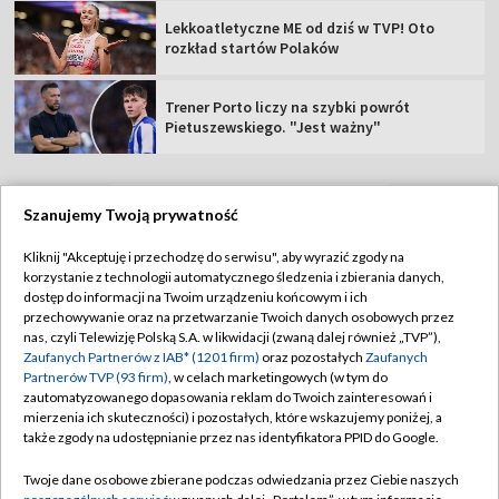
Lekkoatletyczne ME od dziś w TVP! Oto
rozkład startów Polaków
Trener Porto liczy na szybki powrót
Pietuszewskiego. "Jest ważny"
Szanujemy Twoją prywatność
TVP
Kliknij "Akceptuję i przechodzę do serwisu", aby wyrazić zgody na
korzystanie z technologii automatycznego śledzenia i zbierania danych,
Abonament TVP
Regulamin TVP
dostęp do informacji na Twoim urządzeniu końcowym i ich
Polityka prywatności
Sklep TVP
przechowywanie oraz na przetwarzanie Twoich danych osobowych przez
nas, czyli Telewizję Polską S.A. w likwidacji (zwaną dalej również „TVP”),
Biuro Reklamy
Moje zgody
Zaufanych Partnerów z IAB* (1201 firm)
oraz pozostałych
Zaufanych
Partnerów TVP (93 firm)
, w celach marketingowych (w tym do
Oferta Handlowa
Biuro reklamy
zautomatyzowanego dopasowania reklam do Twoich zainteresowań i
mierzenia ich skuteczności) i pozostałych, które wskazujemy poniżej, a
Telegazeta ogłoszenia
Kontakt
także zgody na udostępnianie przez nas identyfikatora PPID do Google.
Emisja w TVP
Twoje dane osobowe zbierane podczas odwiedzania przez Ciebie naszych
Kanały
Rada Programowa