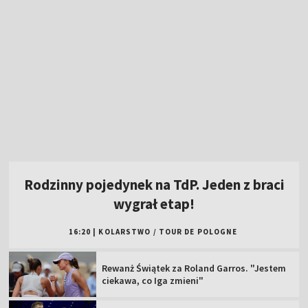
Rodzinny pojedynek na TdP. Jeden z braci
wygrał etap!
16:20
|
KOLARSTWO
/
TOUR DE POLOGNE
Rewanż Świątek za Roland Garros. "Jestem
ciekawa, co Iga zmieni"
Polska gospodarzem dwóch kolejnych
imprez siatkarskich!
W sobotę "królewski" etap Tour de Pologne.
Oglądaj w TVP!
Popis Polki na najsłynniejszej górze świata!
Jest liderką TdF