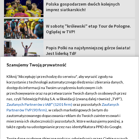
Tour de Pologne 2026: 5. etap [SKRÓT]
Rajdowe Samochodowe MP – 82. Rajd Polski
[RELACJA]
Szanujemy Twoją prywatność
TVP
Kliknij "Akceptuję i przechodzę do serwisu", aby wyrazić zgody na
korzystanie z technologii automatycznego śledzenia i zbierania danych,
Abonament TVP
Regulamin TVP
dostęp do informacji na Twoim urządzeniu końcowym i ich
Polityka prywatności
Sklep TVP
przechowywanie oraz na przetwarzanie Twoich danych osobowych przez
nas, czyli Telewizję Polską S.A. w likwidacji (zwaną dalej również „TVP”),
Biuro Reklamy
Moje zgody
Zaufanych Partnerów z IAB* (1201 firm)
oraz pozostałych
Zaufanych
Partnerów TVP (93 firm)
, w celach marketingowych (w tym do
Oferta Handlowa
Biuro reklamy
zautomatyzowanego dopasowania reklam do Twoich zainteresowań i
mierzenia ich skuteczności) i pozostałych, które wskazujemy poniżej, a
Telegazeta ogłoszenia
Kontakt
także zgody na udostępnianie przez nas identyfikatora PPID do Google.
Emisja w TVP
Twoje dane osobowe zbierane podczas odwiedzania przez Ciebie naszych