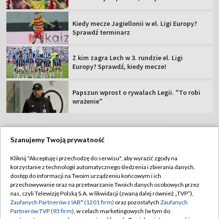
Kiedy mecze Jagiellonii w el. Ligi Europy?
Sprawdź terminarz
Z kim zagra Lech w 3. rundzie el. Ligi
Europy? Sprawdź, kiedy mecze!
Papszun wprost o rywalach Legii. "To robi
wrażenie"
Szanujemy Twoją prywatność
TVP
Kliknij "Akceptuję i przechodzę do serwisu", aby wyrazić zgody na
korzystanie z technologii automatycznego śledzenia i zbierania danych,
Abonament TVP
Regulamin TVP
dostęp do informacji na Twoim urządzeniu końcowym i ich
Polityka prywatności
Sklep TVP
przechowywanie oraz na przetwarzanie Twoich danych osobowych przez
nas, czyli Telewizję Polską S.A. w likwidacji (zwaną dalej również „TVP”),
Biuro Reklamy
Moje zgody
Zaufanych Partnerów z IAB* (1201 firm)
oraz pozostałych
Zaufanych
Partnerów TVP (93 firm)
, w celach marketingowych (w tym do
Oferta Handlowa
Biuro reklamy