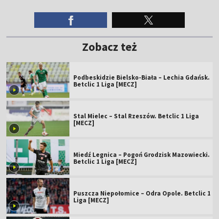
Zobacz też
Podbeskidzie Bielsko-Biała – Lechia Gdańsk.
Betclic 1 Liga [MECZ]
Stal Mielec – Stal Rzeszów. Betclic 1 Liga
[MECZ]
Miedź Legnica – Pogoń Grodzisk Mazowiecki.
Betclic 1 Liga [MECZ]
Puszcza Niepołomice – Odra Opole. Betclic 1
Liga [MECZ]