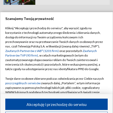
Szanujemy Twoją prywatność
TVP
Kliknij "Akceptuję i przechodzę do serwisu", aby wyrazić zgody na
korzystanie z technologii automatycznego śledzenia i zbierania danych,
Abonament TVP
Regulamin TVP
dostęp do informacji na Twoim urządzeniu końcowym i ich
Polityka prywatności
Sklep TVP
przechowywanie oraz na przetwarzanie Twoich danych osobowych przez
nas, czyli Telewizję Polską S.A. w likwidacji (zwaną dalej również „TVP”),
Biuro Reklamy
Moje zgody
Zaufanych Partnerów z IAB* (1201 firm)
oraz pozostałych
Zaufanych
Partnerów TVP (93 firm)
, w celach marketingowych (w tym do
Oferta Handlowa
Biuro reklamy
zautomatyzowanego dopasowania reklam do Twoich zainteresowań i
mierzenia ich skuteczności) i pozostałych, które wskazujemy poniżej, a
Telegazeta ogłoszenia
Kontakt
także zgody na udostępnianie przez nas identyfikatora PPID do Google.
Emisja w TVP
Twoje dane osobowe zbierane podczas odwiedzania przez Ciebie naszych
Kanały
Rada Programowa
poszczególnych serwisów
zwanych dalej „Portalem”, w tym informacje
zapisywane za pomocą technologii takich jak: pliki cookie, sygnalizatory
Ogłoszenia przetargowe
WWW lub innych podobnych technologii umożliwiających świadczenie
©2026 Telewizja Polska Spółka Akcyjna w likwidacji
dopasowanych i bezpiecznych usług, personalizację treści oraz reklam,
Akademia Telewizyjna
udostępnianie funkcji mediów społecznościowych oraz analizowanie
Akceptuję i przechodzę do serwisu
Informacje o nadawcy
ruchu w Internecie.