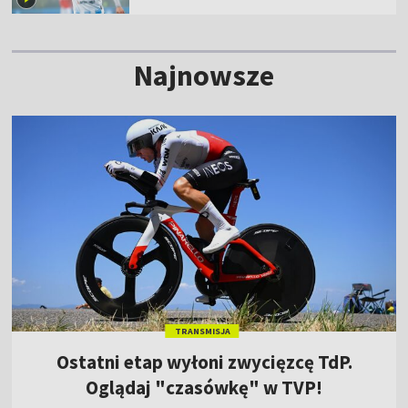
Najnowsze
TRANSMISJA
Ostatni etap wyłoni zwycięzcę TdP.
Oglądaj "czasówkę" w TVP!