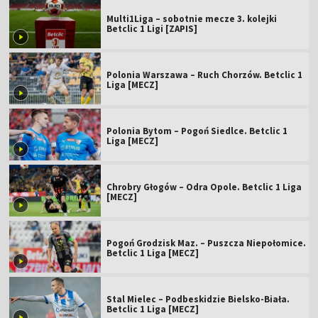
Multi1Liga – sobotnie mecze 3. kolejki
Betclic 1 Ligi [ZAPIS]
Polonia Warszawa – Ruch Chorzów. Betclic 1
Liga [MECZ]
Polonia Bytom – Pogoń Siedlce. Betclic 1
Liga [MECZ]
Chrobry Głogów – Odra Opole. Betclic 1 Liga
[MECZ]
Pogoń Grodzisk Maz. – Puszcza Niepołomice.
Betclic 1 Liga [MECZ]
Stal Mielec – Podbeskidzie Bielsko-Biała.
Betclic 1 Liga [MECZ]