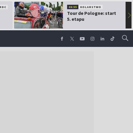
RDC
08:55
KOLARSTWO
Tour de Pologne: start
▶
5. etapu