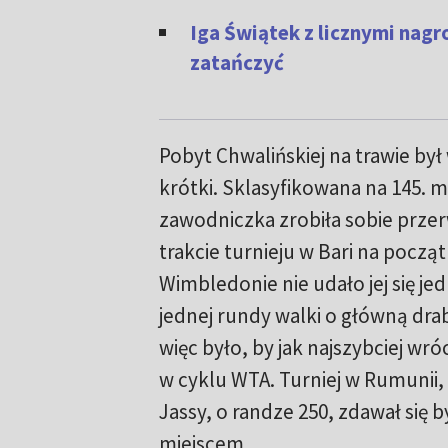
Iga Świątek z licznymi nagr
zatańczyć
Pobyt Chwalińskiej na trawie by
krótki. Sklasyfikowana na 145. m
zawodniczka zrobiła sobie prze
trakcie turnieju w Bari na począ
Wimbledonie nie udało jej się je
jednej rundy walki o główną dra
więc było, by jak najszybciej wr
w cyklu WTA. Turniej w Rumunii,
Jassy, o randze 250, zdawał się
miejscem.