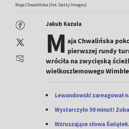
Maja Chwalińska (fot. Getty Images)
Jakub Kazula
M
aja Chwalińska poko
pierwszej rundy tur
wróciła na zwycięską ścież
wielkoszlemowego Wimble
Lewandowski zareagował na
Wystarczyło 50 minut! Zoba
Wzruszające słowa Świątek. 