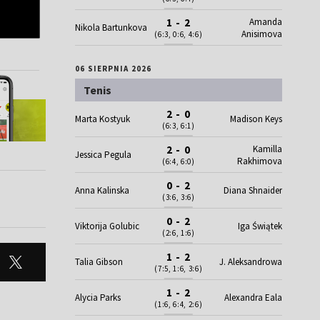
Amanda
1 - 2
Nikola Bartunkova
Anisimova
(6:3, 0:6, 4:6)
06 SIERPNIA 2026
Tenis
2 - 0
Marta Kostyuk
Madison Keys
(6:3, 6:1)
Kamilla
2 - 0
Jessica Pegula
Rakhimova
(6:4, 6:0)
0 - 2
Anna Kalinska
Diana Shnaider
(3:6, 3:6)
0 - 2
Viktorija Golubic
Iga Świątek
(2:6, 1:6)
1 - 2
Talia Gibson
J. Aleksandrowa
(7:5, 1:6, 3:6)
1 - 2
Alycia Parks
Alexandra Eala
(1:6, 6:4, 2:6)