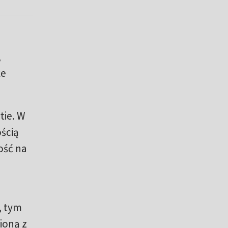
,
że
tie. W
ścią
ość na
, tym
ioną z