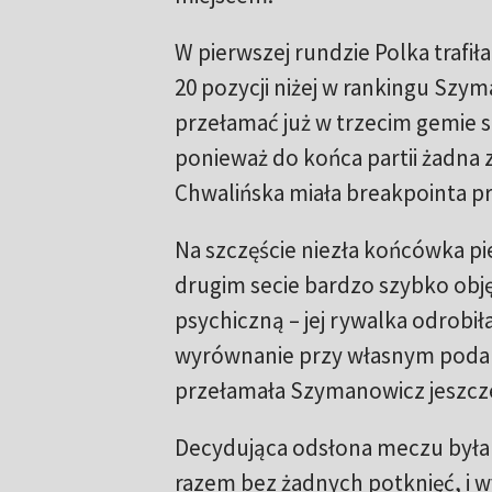
W pierwszej rundzie Polka trafił
20 pozycji niżej w rankingu Szyma
przełamać już w trzecim gemie sp
ponieważ do końca partii żadna z
Chwalińska miała breakpointa prz
Na szczęście niezła końcówka pi
drugim secie bardzo szybko obję
psychiczną – jej rywalka odrobił
wyrównanie przy własnym podan
przełamała Szymanowicz jeszcze
Decydująca odsłona meczu była 
razem bez żadnych potknięć, i wy