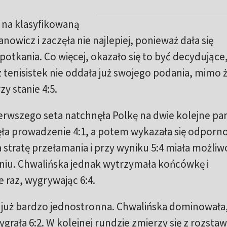
a na klasyfikowaną
nowicz i zaczęła nie najlepiej, ponieważ dała się
otkania. Co więcej, okazało się to być decydujące
 tenisistek nie oddała już swojego podania, mimo 
y stanie 4:5.
erwszego seta natchnęła Polkę na dwie kolejne par
ła prowadzenie 4:1, a potem wykazała się odporno
a stratę przełamania i przy wyniku 5:4 miała możliw
iu. Chwalińska jednak wytrzymała końcówkę i
 raz, wygrywając 6:4.
już bardzo jednostronna. Chwalińska dominowała
grała 6:2. W kolejnej rundzie zmierzy się z rozstaw