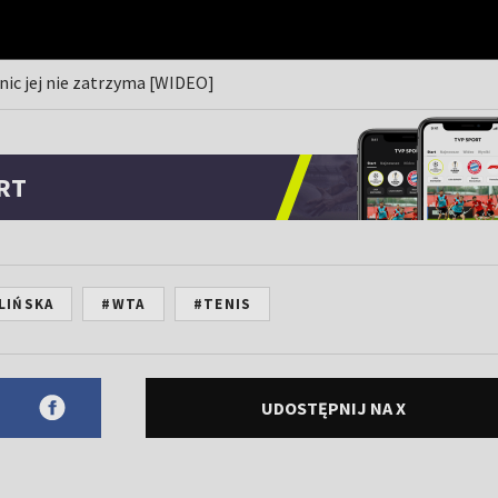
 nic jej nie zatrzyma [WIDEO]
RT
LIŃSKA
#WTA
#TENIS
UDOSTĘPNIJ NA X