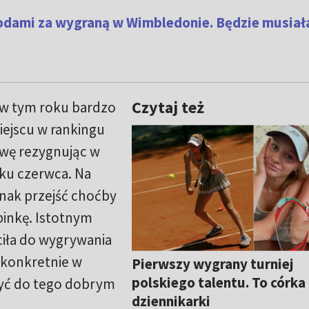
odami za wygraną w Wimbledonie. Będzie musiała 
Czytaj też
ł w tym roku bardzo
iejscu w rankingu
rwę rezygnując w
tku czerwca. Na
dnak przejść choćby
binkę. Istotnym
óciła do wygrywania
 konkretnie w
Pierwszy wygrany turniej
polskiego talentu. To córka
 być do tego dobrym
dziennikarki