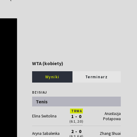
WTA (kobiety)
Wyniki
Terminarz
DZISIAJ
Tenis
TRWA
Anastazja
Elina Switolina
1 - 0
Potapowa
(6:1, 2:0)
2 - 0
Aryna Sabalenka
Zhang Shuai
(6:3, 6:4)