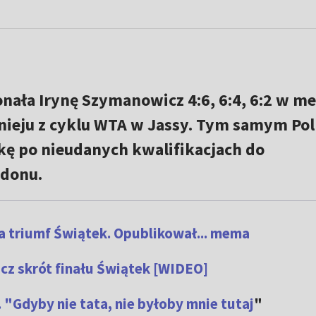
nała Irynę Szymanowicz 4:6, 6:4, 6:2 w m
nieju z cyklu WTA w Jassy. Tym samym Po
kę po nieudanych kwalifikacjach do
donu.
 triumf Świątek. Opublikował... mema
cz skrót finału Świątek [WIDEO]
"Gdyby nie tata, nie byłoby mnie tutaj
"