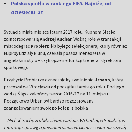
Polska spadła w rankingu FIFA. Najniżej od
dziesięciu lat
Sytuacja miała miejsce latem 2017 roku. Kupnem Śląska
zainteresował się
Andrzej Kuchar
. Ważną rolę w transakcji
miał odegrać
Probierz
. Na byłego selekcjonera, który również
kupiłby udziały klubu, czekała posada menedżera w
angielskim stylu – czyli łączenie funkcji trenera i dyrektora
sportowego.
Przybycie Probierza oznaczałoby zwolnienie
Urbana
, który
pracował we Wrocławiu od początku tamtego roku. Pod jego
wodzą Śląsk zakończył sezon 2016/17 na 11. miejscu.
Początkowo Urban był bardzo rozczarowany
zaangażowaniem swojego kolegi z boiska.
–
Michał trochę zrobił z siebie wariata. Wchodził, wtrącał się w
nie swoje sprawy, a powinien siedzieć cicho i czekać na rozwój