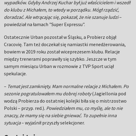
wypadków. Gdyby Andrzej Kuchar był już właścicielem i wszedł
do klubu z Michałem, to wtedy w porządku. Mógł rządzić,
doradzać. Ale wtrącając się, pokazał, że nie szanuje ludzi
–
powiedział na łamach "Super Expressu".
Ostatecznie Urban pozostał w Śląsku, a Probierz objął
Cracovię. Tam też doczekał się namiastki menedżerowania,
bowiem w 2019 roku został wiceprezesem klubu. Relacje
między trenerami poprawiły się szybko. Jeszcze w tym
samym miesiącu Urban w rozmowie z TVP Sport uciął
spekulacje.
–
Temat jest zamknięty. Mam normalne relacje z Michałem. Po
sezonie pogratulowałem mu dobrej roboty
(Jagiellonia pod
wodzą Probierza do ostatniej kolejki biła się o mistrzostwo
Polski – przyp. red.)
.
Powiedziałem mu, co myślę, ale to nie
znaczy, że mamy się na siebie gniewać. To zupełnie inna
sytuacja
– wyjaśnił przyszły selekcjoner.