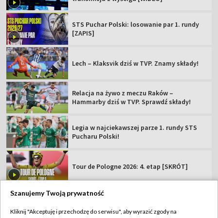
STS Puchar Polski: losowanie par 1. rundy
[ZAPIS]
Lech – Klaksvik dziś w TVP. Znamy składy!
Relacja na żywo z meczu Raków –
Hammarby dziś w TVP. Sprawdź składy!
Legia w najciekawszej parze 1. rundy STS
Pucharu Polski!
Tour de Pologne 2026: 4. etap [SKRÓT]
Szanujemy Twoją prywatność
Kliknij "Akceptuję i przechodzę do serwisu", aby wyrazić zgody na