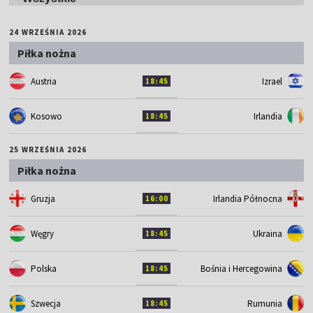
24 WRZEŚNIA 2026
Piłka nożna
Austria
Izrael
18:45
Kosowo
Irlandia
18:45
25 WRZEŚNIA 2026
Piłka nożna
Gruzja
Irlandia Północna
16:00
Węgry
Ukraina
18:45
Polska
Bośnia i Hercegowina
18:45
Szwecja
Rumunia
18:45