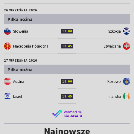
26 WRZEŚNIA 2026
Piłka nożna
Słowenia
Szkocja
13:00
Macedonia Północna
Szwajcaria
18:45
27 WRZEŚNIA 2026
Piłka nożna
Austria
Kosowo
16:00
Izrael
Irlandia
18:45
Najnowsze