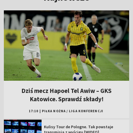
Dziś mecz Hapoel Tel Awiw – GKS
Katowice. Sprawdź składy!
17:10
|
PIŁKA NOŻNA
/
LIGA KONFERENCJI
Kulisy Tour de Pologne. Tak powstaje
transmisja z wyścigu [WIDEO]