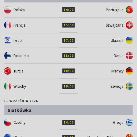
Polska
Portugalia
14:00
Francja
Szwajcaria
15:00
Izrael
Ukraina
17:00
Finlandia
Dania
18:00
Turcja
Niemcy
18:00
Włochy
Szwecja
19:05
11 WRZEŚNIA 2026
Siatkówka
Czechy
Grecja
14:00