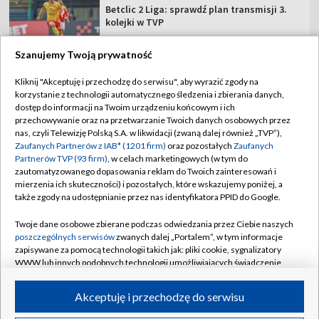
Betclic 2 Liga: sprawdź plan transmisji 3.
kolejki w TVP
Szanujemy Twoją prywatność
Kliknij "Akceptuję i przechodzę do serwisu", aby wyrazić zgody na
korzystanie z technologii automatycznego śledzenia i zbierania danych,
TVP
dostęp do informacji na Twoim urządzeniu końcowym i ich
Abonament TVP
Regulamin TVP
przechowywanie oraz na przetwarzanie Twoich danych osobowych przez
nas, czyli Telewizję Polską S.A. w likwidacji (zwaną dalej również „TVP”),
Polityka prywatności
Sklep TVP
Zaufanych Partnerów z IAB* (1201 firm)
oraz pozostałych
Zaufanych
Partnerów TVP (93 firm)
, w celach marketingowych (w tym do
Biuro Reklamy
Moje zgody
zautomatyzowanego dopasowania reklam do Twoich zainteresowań i
mierzenia ich skuteczności) i pozostałych, które wskazujemy poniżej, a
Oferta Handlowa
Biuro reklamy
także zgody na udostępnianie przez nas identyfikatora PPID do Google.
Telegazeta ogłoszenia
Kontakt
Twoje dane osobowe zbierane podczas odwiedzania przez Ciebie naszych
Emisja w TVP
poszczególnych serwisów
zwanych dalej „Portalem”, w tym informacje
zapisywane za pomocą technologii takich jak: pliki cookie, sygnalizatory
Kanały
Rada Programowa
WWW lub innych podobnych technologii umożliwiających świadczenie
dopasowanych i bezpiecznych usług, personalizację treści oraz reklam,
Ogłoszenia przetargowe
udostępnianie funkcji mediów społecznościowych oraz analizowanie
©2026 Telewizja Polska Spółka Akcyjna w likwidacji
Akceptuję i przechodzę do serwisu
ruchu w Internecie.
Akademia Telewizyjna