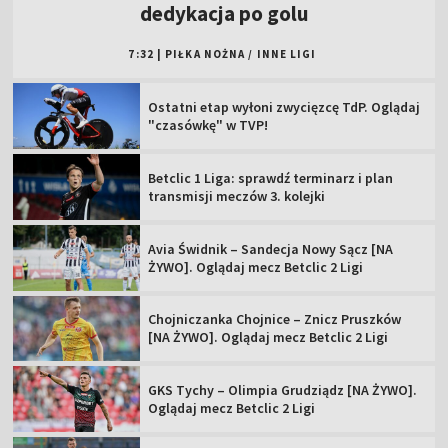
dedykacja po golu
7:32
|
PIŁKA NOŻNA
/
INNE LIGI
Ostatni etap wyłoni zwycięzcę TdP. Oglądaj
"czasówkę" w TVP!
Betclic 1 Liga: sprawdź terminarz i plan
transmisji meczów 3. kolejki
Avia Świdnik – Sandecja Nowy Sącz [NA
ŻYWO]. Oglądaj mecz Betclic 2 Ligi
Chojniczanka Chojnice – Znicz Pruszków
[NA ŻYWO]. Oglądaj mecz Betclic 2 Ligi
GKS Tychy – Olimpia Grudziądz [NA ŻYWO].
Oglądaj mecz Betclic 2 Ligi