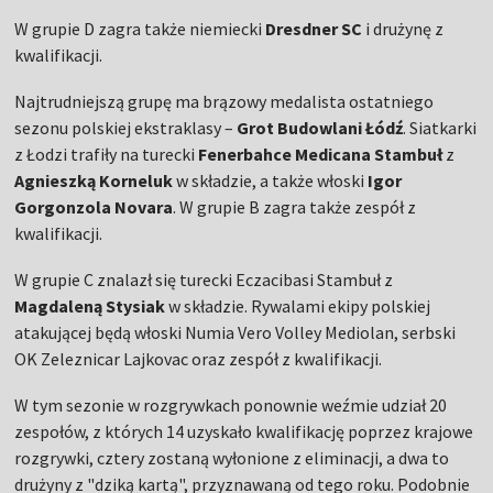
W grupie D zagra także niemiecki
Dresdner SC
i drużynę z
kwalifikacji.
Najtrudniejszą grupę ma brązowy medalista ostatniego
sezonu polskiej ekstraklasy –
Grot Budowlani Łódź
. Siatkarki
z Łodzi trafiły na turecki
Fenerbahce Medicana Stambuł
z
Agnieszką Korneluk
w składzie, a także włoski
Igor
Gorgonzola Novara
. W grupie B zagra także zespół z
kwalifikacji.
W grupie C znalazł się turecki Eczacibasi Stambuł z
Magdaleną Stysiak
w składzie. Rywalami ekipy polskiej
atakującej będą włoski Numia Vero Volley Mediolan, serbski
OK Zeleznicar Lajkovac oraz zespół z kwalifikacji.
W tym sezonie w rozgrywkach ponownie weźmie udział 20
zespołów, z których 14 uzyskało kwalifikację poprzez krajowe
rozgrywki, cztery zostaną wyłonione z eliminacji, a dwa to
drużyny z "dziką kartą", przyznawaną od tego roku. Podobnie