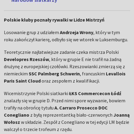
Polskie kluby poznały rywalki w Lidze Mistrzyń
Losowanie grup z udziałem
Andrzeja Wrony
, który w tym
roku zakończył karierę, odbyło się we wtorek w Luksemburgu.
Teoretycznie najłatwiejsze zadanie czeka mistrza Polski
Developres Rzeszów
, który w grupie E nie trafił na żadną
drużynę z europejskiej czołówki. Rzeszowianki zmierzą się z
niemieckim
SSC Palmberg Schwerin
, francuskim
Levallois
Paris Saint Cloud
oraz zespołem z kwalifikacji.
Wicemistrzynie Polski siatkarki
ŁKS Commercecon Łódź
znalazły się w grupie D. Przed nimi spore wyzwanie, bowiem
trafiły na obrońcę tytułu
A. Carraro Prosecco DOC
Conegliano
z byłą reprezentantką biało-czerwonych
Joanną
Wołosz
w składzie. Zespół z Conegliano w tej edycji LM będzie
walczył o trzecie trofeum z rzędu.