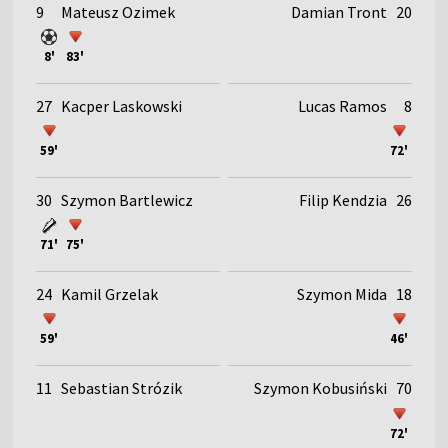
9
Mateusz Ozimek
Damian Tront
20
8'
83'
27
Kacper Laskowski
Lucas Ramos
8
59'
72'
30
Szymon Bartlewicz
Filip Kendzia
26
71'
75'
24
Kamil Grzelak
Szymon Mida
18
59'
46'
11
Sebastian Strózik
Szymon Kobusiński
70
72'