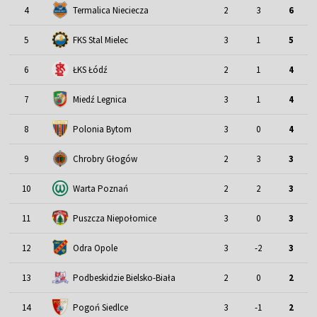
4
Termalica Nieciecza
2
3
6
5
FKS Stal Mielec
3
1
5
6
ŁKS Łódź
2
1
4
7
Miedź Legnica
3
1
4
8
Polonia Bytom
3
0
4
9
Chrobry Głogów
2
3
3
10
Warta Poznań
2
2
3
11
Puszcza Niepołomice
3
0
3
12
Odra Opole
3
-2
3
13
Podbeskidzie Bielsko-Biała
2
0
2
14
Pogoń Siedlce
3
-1
2