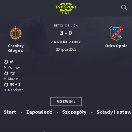
BETCLIC 1 LIGA
3 - 0
ZAKOŃCZONY
Chrobry
Odra Opole
20 lipca 2025
Głogów
8'
M. Ozimek
71'
M. Mazur
90
+ 1'
R. Mandrysz
ROZWIŃ
Start
Zapowiedź
Szczegóły
Składy i ustaw