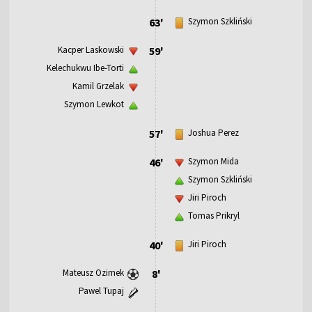
63'
Szymon Szkliński
Kacper Laskowski
59'
Kelechukwu Ibe-Torti
Kamil Grzelak
Szymon Lewkot
57'
Joshua Perez
46'
Szymon Mida
Szymon Szkliński
Jiri Piroch
Tomas Prikryl
40'
Jiri Piroch
Mateusz Ozimek
8'
Pawel Tupaj