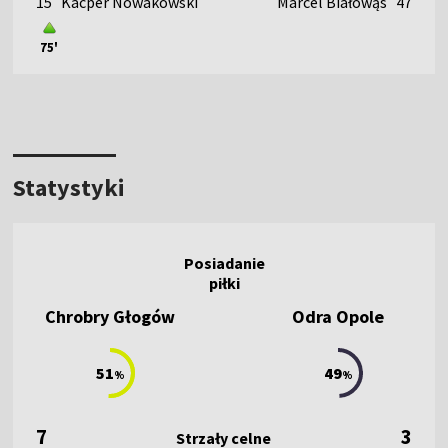
15
Kacper Nowakowski
Marcel Białowąs
47
75'
Statystyki
Chrobry Głogów
Odra Opole
51
49
%
%
7
3