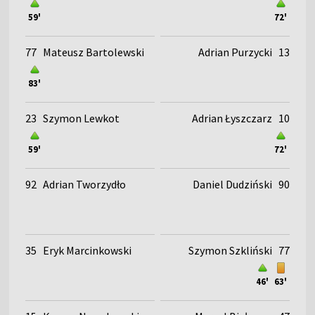
59'
72'
77
Mateusz Bartolewski
Adrian Purzycki
13
83'
23
Szymon Lewkot
Adrian Łyszczarz
10
59'
72'
92
Adrian Tworzydło
Daniel Dudziński
90
35
Eryk Marcinkowski
Szymon Szkliński
77
46'
63'