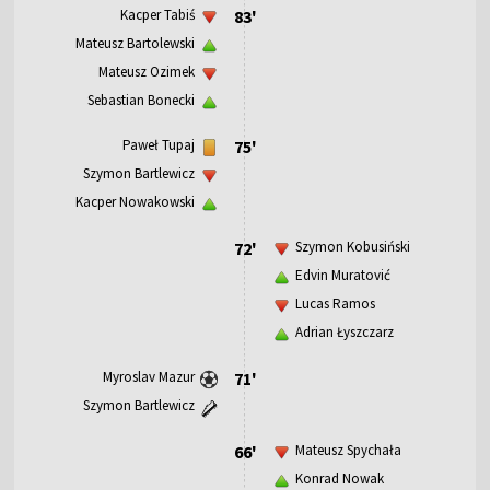
Kacper Tabiś
83'
Mateusz Bartolewski
Mateusz Ozimek
Sebastian Bonecki
Paweł Tupaj
75'
Szymon Bartlewicz
Kacper Nowakowski
72'
Szymon Kobusiński
Edvin Muratović
Lucas Ramos
Adrian Łyszczarz
Myroslav Mazur
71'
Szymon Bartlewicz
66'
Mateusz Spychała
Konrad Nowak