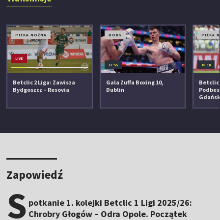
PIŁKA NOŻNA
BOKS
PIŁKA 
LIVE
17:55
18:10
Betclic 2 Liga: Zawisza
Gala Zuffa Boxing 10,
Betclic 
Bydgoszcz – Resovia
Dublin
Podbesk
Gdańs
Zapowiedź
S
potkanie 1. kolejki Betclic 1 Ligi 2025/26:
Chrobry Głogów – Odra Opole. Początek