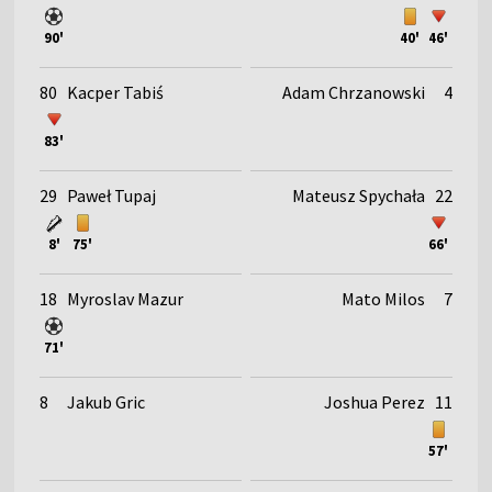
90'
40'
46'
80
Kacper Tabiś
Adam Chrzanowski
4
83'
29
Paweł Tupaj
Mateusz Spychała
22
8'
75'
66'
18
Myroslav Mazur
Mato Milos
7
71'
8
Jakub Gric
Joshua Perez
11
57'