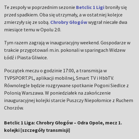
Te zespoły w poprzednim sezonie
Betclic 1 Ligi
broniły się
przed spadkiem. Oba się utrzymały, a w ostatniej kolejce
zmierzyły się ze sobą.
Chrobry Głogów
wygrał niecałe dwa
miesiące temu w Opolu 2:0.
Tym razem zagrają w inauguracyjny weekend. Gospodarze w
trakcie przygotowań m.in. pokonali w sparingach Widzew
Łódź i Piasta Gliwice.
Początek meczu o godzinie 17:00, a transmisja w
TVPSPORT.PL, aplikacji mobilnej, Smart TV i HbbTV.
Równolegle będzie rozgrywane spotkanie Pogoni Siedlce z
Polonią Warszawa. W poniedziałek na zakończenie
inauguracyjnej kolejki starcie Puszczy Niepołomice z Ruchem
Chorzów.
Betclic 1 Liga: Chrobry Głogów – Odra Opole, mecz 1.
kolejki [szczegóły transmisji]