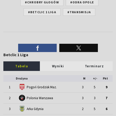
#CHROBRY GŁOGÓW
#ODRA OPOLE
#BETCLIC 1 LIGA
#TRANSMISJA
Betclic 1 Liga
Tabela
Wyniki
Terminarz
Drużyna
M
+/-
Pkt
1
Pogoń Grodzisk Maz.
3
5
9
2
Polonia Warszawa
3
3
7
3
Arka Gdynia
2
5
6