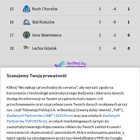
15
Ruch Chorzów
3
-4
1
16
Stal Rzeszów
3
-8
1
17
Unia Skierniewice
2
-3
0
18
Lechia Gdańsk
2
-6
0
Szanujemy Twoją prywatność
Kliknij "Akceptuję i przechodzę do serwisu", aby wyrazić zgody na
korzystanie z technologii automatycznego śledzenia i zbierania danych,
TVP
dostęp do informacji na Twoim urządzeniu końcowym i ich
Abonament TVP
Regulamin TVP
przechowywanie oraz na przetwarzanie Twoich danych osobowych przez
nas, czyli Telewizję Polską S.A. w likwidacji (zwaną dalej również „TVP”),
Polityka prywatności
Sklep TVP
Zaufanych Partnerów z IAB* (1201 firm)
oraz pozostałych
Zaufanych
Partnerów TVP (93 firm)
, w celach marketingowych (w tym do
Biuro Reklamy
Moje zgody
zautomatyzowanego dopasowania reklam do Twoich zainteresowań i
mierzenia ich skuteczności) i pozostałych, które wskazujemy poniżej, a
Oferta Handlowa
Biuro reklamy
także zgody na udostępnianie przez nas identyfikatora PPID do Google.