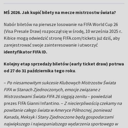
MŚ 2026. Jak kupić bilety na mecze mistrzostw świata?
Nabór biletów na pierwsze losowanie na FIFA World Cup 26
(Visa Presale Draw) rozpoczął się w środę, 10 września 2025 r..
Kibice mogą odwiedzić stronę FIFA.com/tickets już dziś, aby
zarejestrować swoje zainteresowanie i utworzyć
identyfikator FIFA ID.
Kolejny etap sprzedaży biletów (early ticket draw) potrwa
od 27 do 31 października tego roku
.
–
Po niesamowitym sukcesie Klubowych Mistrzostw Świata
FIFA w Stanach Zjednoczonych, emocje związane z
Mistrzostwami Świata FIFA 26 sięgają zenitu
– powiedział
prezes FIFA Gianni Infantino. –
Z niecierpliwością czekamy na
powitanie całego świata w Ameryce Północnej, ponieważ
Kanada, Meksyk i Stany Zjednoczone będą gospodarzami
największego i najwspanialszego wydarzenia sportowego w