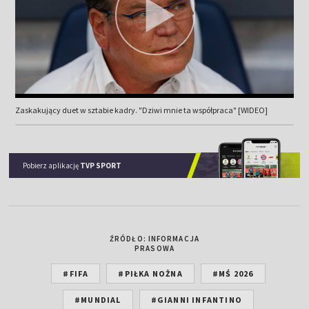
Zaskakujący duet w sztabie kadry. "Dziwi mnie ta współpraca" [WIDEO]
Pobierz aplikację
TVP SPORT
ŹRÓDŁO: INFORMACJA
PRASOWA
#FIFA
#PIŁKA NOŻNA
#MŚ 2026
#MUNDIAL
#GIANNI INFANTINO