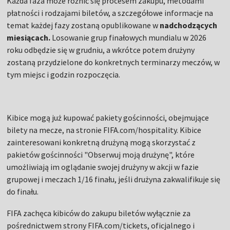
Każda faza może różnić się procesem zakupu, metodami
płatności i rodzajami biletów, a szczegółowe informacje na
temat każdej fazy zostaną opublikowane w
nadchodzących
miesiącach.
Losowanie grup finałowych mundialu w 2026
roku odbędzie się w grudniu, a wkrótce potem drużyny
zostaną przydzielone do konkretnych terminarzy meczów, w
tym miejsc i godzin rozpoczęcia.
Kibice mogą już kupować pakiety gościnności, obejmujące
bilety na mecze, na stronie FIFA.com/hospitality. Kibice
zainteresowani konkretną drużyną mogą skorzystać z
pakietów gościnności "Obserwuj moją drużynę", które
umożliwiają im oglądanie swojej drużyny w akcji w fazie
grupowej i meczach 1/16 finału, jeśli drużyna zakwalifikuje się
do finału.
FIFA zachęca kibiców do zakupu biletów wyłącznie za
pośrednictwem strony FIFA.com/tickets, oficjalnego i