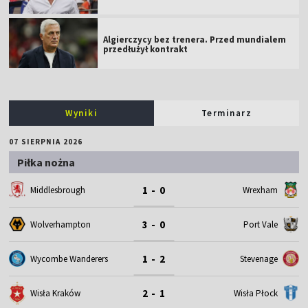
Algierczycy bez trenera. Przed mundialem
przedłużył kontrakt
Wyniki
Terminarz
07 SIERPNIA 2026
Piłka nożna
1 - 0
Middlesbrough
Wrexham
3 - 0
Wolverhampton
Port Vale
1 - 2
Wycombe Wanderers
Stevenage
2 - 1
Wisła Kraków
Wisła Płock