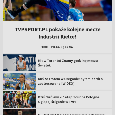
TVPSPORT.PL pokaże kolejne mecze
Industrii Kielce!
9:00
|
PIŁKA RĘCZNA
Hit w Toronto! Znamy godzinę meczu
Świątek
Kuś ze złotem w Oregonie: byłam bardzo
zestresowana [WIDEO]
Dziś "królewski" etap Tour de Pologne.
Oglądaj ściganie w TVP!