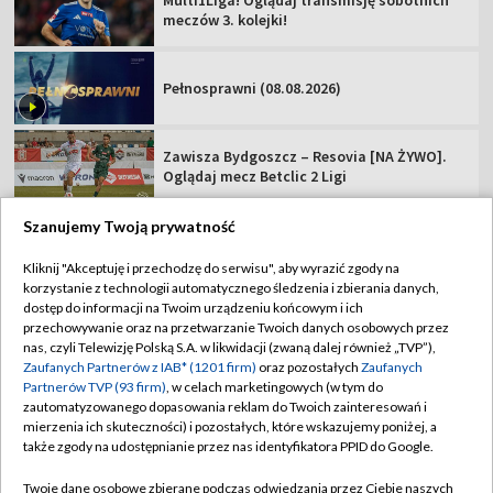
Multi1Liga! Oglądaj transmisję sobotnich
meczów 3. kolejki!
Pełnosprawni (08.08.2026)
Zawisza Bydgoszcz – Resovia [NA ŻYWO].
Oglądaj mecz Betclic 2 Ligi
Szanujemy Twoją prywatność
Kliknij "Akceptuję i przechodzę do serwisu", aby wyrazić zgody na
korzystanie z technologii automatycznego śledzenia i zbierania danych,
TVP
dostęp do informacji na Twoim urządzeniu końcowym i ich
Abonament TVP
Regulamin TVP
przechowywanie oraz na przetwarzanie Twoich danych osobowych przez
nas, czyli Telewizję Polską S.A. w likwidacji (zwaną dalej również „TVP”),
Polityka prywatności
Sklep TVP
Zaufanych Partnerów z IAB* (1201 firm)
oraz pozostałych
Zaufanych
Partnerów TVP (93 firm)
, w celach marketingowych (w tym do
Biuro Reklamy
Moje zgody
zautomatyzowanego dopasowania reklam do Twoich zainteresowań i
mierzenia ich skuteczności) i pozostałych, które wskazujemy poniżej, a
Oferta Handlowa
Biuro reklamy
także zgody na udostępnianie przez nas identyfikatora PPID do Google.
Telegazeta ogłoszenia
Kontakt
Twoje dane osobowe zbierane podczas odwiedzania przez Ciebie naszych