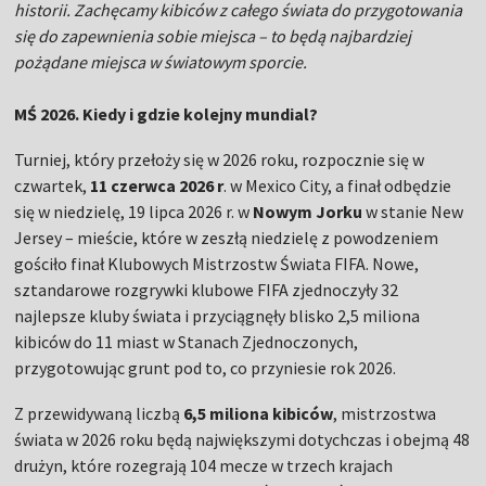
historii. Zachęcamy kibiców z całego świata do przygotowania
się do zapewnienia sobie miejsca – to będą najbardziej
pożądane miejsca w światowym sporcie.
MŚ 2026. Kiedy i gdzie kolejny mundial?
Turniej, który przełoży się w 2026 roku, rozpocznie się w
czwartek,
11 czerwca 2026 r
. w Mexico City, a finał odbędzie
się w niedzielę, 19 lipca 2026 r. w
Nowym Jorku
w stanie New
Jersey – mieście, które w zeszłą niedzielę z powodzeniem
gościło finał Klubowych Mistrzostw Świata FIFA. Nowe,
sztandarowe rozgrywki klubowe FIFA zjednoczyły 32
najlepsze kluby świata i przyciągnęły blisko 2,5 miliona
kibiców do 11 miast w Stanach Zjednoczonych,
przygotowując grunt pod to, co przyniesie rok 2026.
Z przewidywaną liczbą
6,5 miliona kibiców
, mistrzostwa
świata w 2026 roku będą największymi dotychczas i obejmą 48
drużyn, które rozegrają 104 mecze w trzech krajach