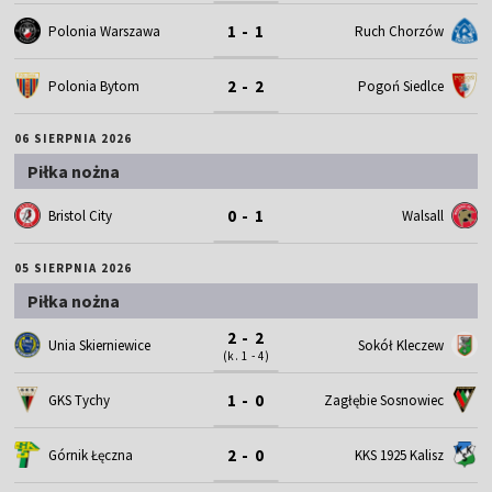
1 - 1
Polonia Warszawa
Ruch Chorzów
2 - 2
Polonia Bytom
Pogoń Siedlce
06 SIERPNIA 2026
Piłka nożna
0 - 1
Bristol City
Walsall
05 SIERPNIA 2026
Piłka nożna
2 - 2
Unia Skierniewice
Sokół Kleczew
(k. 1 - 4)
1 - 0
GKS Tychy
Zagłębie Sosnowiec
2 - 0
Górnik Łęczna
KKS 1925 Kalisz