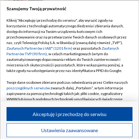
Szanujemy Twoją prywatność
Kliknij "Akceptuję i przechodzę do serwisu", aby wyrazić zgody na
korzystanie z technologii automatycznego śledzenia i zbierania danych,
TVP
dostęp do informacji na Twoim urządzeniu końcowym i ich
Abonament TVP
Regulamin TVP
przechowywanie oraz na przetwarzanie Twoich danych osobowych przez
nas, czyli Telewizję Polską S.A. w likwidacji (zwaną dalej również „TVP”),
Polityka prywatności
Sklep TVP
Zaufanych Partnerów z IAB* (1201 firm)
oraz pozostałych
Zaufanych
Partnerów TVP (93 firm)
, w celach marketingowych (w tym do
Biuro Reklamy
Moje zgody
zautomatyzowanego dopasowania reklam do Twoich zainteresowań i
mierzenia ich skuteczności) i pozostałych, które wskazujemy poniżej, a
Oferta Handlowa
Biuro reklamy
także zgody na udostępnianie przez nas identyfikatora PPID do Google.
Telegazeta ogłoszenia
Kontakt
Twoje dane osobowe zbierane podczas odwiedzania przez Ciebie naszych
Emisja w TVP
poszczególnych serwisów
zwanych dalej „Portalem”, w tym informacje
zapisywane za pomocą technologii takich jak: pliki cookie, sygnalizatory
Kanały
Rada Programowa
WWW lub innych podobnych technologii umożliwiających świadczenie
dopasowanych i bezpiecznych usług, personalizację treści oraz reklam,
Ogłoszenia przetargowe
udostępnianie funkcji mediów społecznościowych oraz analizowanie
©2026 Telewizja Polska Spółka Akcyjna w likwidacji
Akceptuję i przechodzę do serwisu
ruchu w Internecie.
Akademia Telewizyjna
Informacje o nadawcy
Twoje dane osobowe zbierane podczas odwiedzania przez Ciebie
Ustawienia zaawansowane
News
Transmisje
Wideo
Więcej
poszczególnych serwisów
na Portalu, takie jak adresy IP, identyfikatory
Centrum informacji TVP
Twoich urządzeń końcowych i identyfikatory plików cookie, informacje o