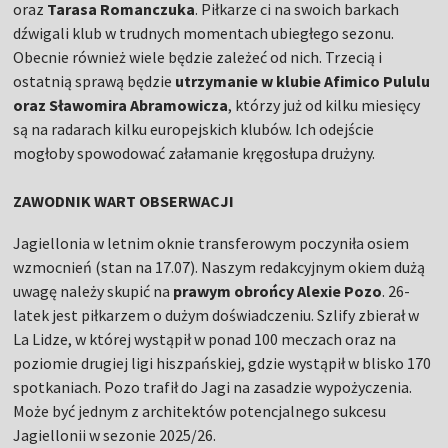
oraz
Tarasa Romanczuka
. Piłkarze ci na swoich barkach
dźwigali klub w trudnych momentach ubiegłego sezonu.
Obecnie również wiele będzie zależeć od nich. Trzecią i
ostatnią sprawą będzie
utrzymanie w klubie Afimico Pululu
oraz Sławomira Abramowicza
, którzy już od kilku miesięcy
są na radarach kilku europejskich klubów. Ich odejście
mogłoby spowodować załamanie kręgosłupa drużyny.
ZAWODNIK WART OBSERWACJI
Jagiellonia w letnim oknie transferowym poczyniła osiem
wzmocnień (stan na 17.07). Naszym redakcyjnym okiem dużą
uwagę należy skupić na
prawym obrońcy Alexie Pozo
. 26-
latek jest piłkarzem o dużym doświadczeniu. Szlify zbierał w
La Lidze, w której wystąpił w ponad 100 meczach oraz na
poziomie drugiej ligi hiszpańskiej, gdzie wystąpił w blisko 170
spotkaniach. Pozo trafił do Jagi na zasadzie wypożyczenia.
Może być jednym z architektów potencjalnego sukcesu
Jagiellonii w sezonie 2025/26.