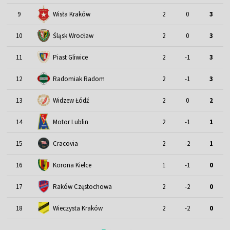
9
Wisła Kraków
2
0
3
Śląsk Wrocław
10
2
0
3
11
Piast Gliwice
2
-1
3
12
Radomiak Radom
2
-1
3
13
Widzew Łódź
2
0
2
Motor Lublin
14
2
-1
1
15
Cracovia
2
-2
1
16
Korona Kielce
1
-1
0
17
Raków Częstochowa
2
-2
0
18
Wieczysta Kraków
2
-2
0