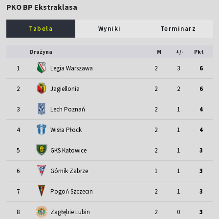
PKO BP Ekstraklasa
Tabela
Wyniki
Terminarz
Drużyna
M
+/-
Pkt
1
Legia Warszawa
2
3
6
2
Jagiellonia
2
2
6
3
Lech Poznań
2
1
4
4
Wisła Płock
2
1
4
5
GKS Katowice
2
1
3
6
Górnik Zabrze
1
1
3
7
Pogoń Szczecin
2
1
3
8
Zagłębie Lubin
2
0
3