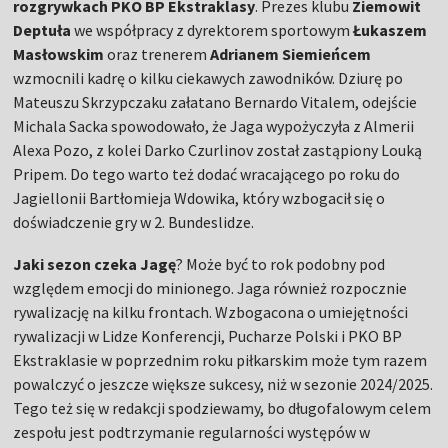
rozgrywkach PKO BP Ekstraklasy
. Prezes klubu
Ziemowit
Deptuła
we współpracy z dyrektorem sportowym
Łukaszem
Masłowskim
oraz trenerem
Adrianem Siemieńcem
wzmocnili kadrę o kilku ciekawych zawodników. Dziurę po
Mateuszu Skrzypczaku załatano Bernardo Vitalem, odejście
Michala Sacka spowodowało, że Jaga wypożyczyła z Almerii
Alexa Pozo, z kolei Darko Czurlinov został zastąpiony Louką
Pripem. Do tego warto też dodać wracającego po roku do
Jagiellonii Bartłomieja Wdowika, który wzbogacił się o
doświadczenie gry w 2. Bundeslidze.
Jaki sezon czeka Jagę
? Może być to rok podobny pod
względem emocji do minionego. Jaga również rozpocznie
rywalizację na kilku frontach. Wzbogacona o umiejętności
rywalizacji w Lidze Konferencji, Pucharze Polski i PKO BP
Ekstraklasie w poprzednim roku piłkarskim może tym razem
powalczyć o jeszcze większe sukcesy, niż w sezonie 2024/2025.
Tego też się w redakcji spodziewamy, bo długofalowym celem
zespołu jest podtrzymanie regularności występów w