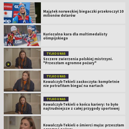
Majątek norweskiej biegaczki przekroczył 10
milionów dolarów
Kuriozalna kara dla multimedalisty
olimpijskiego
TYLKO U NAS
Szczere zwierzenia polskiej mistrzyni.
"Przeszłam ogromne pożary"
TYLKO U NAS
Kowalczyk-Tekieli zaskoczyła: kompletnie
nie potrafiłam biegać na nartach
TYLKO U NAS
Kowalczyk-Tekieli o końcu kariery: to było
najtrudniejsze z całej przygody sportowej
Kowalczyk-Tekieli o śmierci męża: przeszłam