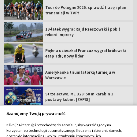
Tour de Pologne 2026: sprawdź trasę i plan
transmisji w TVP!
19-latek wygrał Rajd Rzeszowski i pobił
rekord imprezy
Piękna ucieczka! Francuz wygrał królewski
etap TdP, nowy lider
Amerykanka triumfatorką turnieju w
Warszawie
Strzelectwo, ME U23: 50 m karabin 3
postawy kobiet [ZAPIS]
Szanujemy Twoją prywatność
Kliknij "Akceptuję i przechodzę do serwisu", aby wyrazić zgody na
korzystanie z technologii automatycznego śledzenia i zbierania danych,
TVP
dostęp do informacji na Twoim urządzeniu końcowym i ich