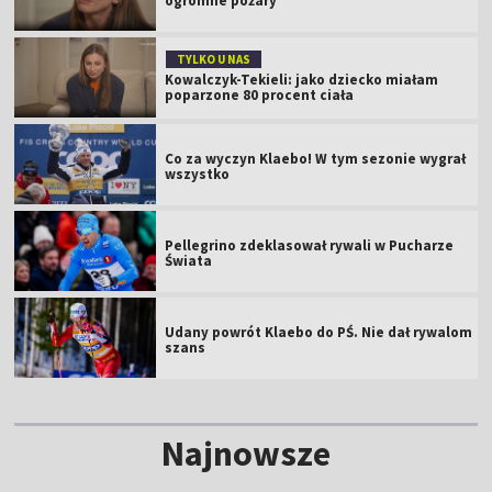
ogromne pożary
TYLKO U NAS
Kowalczyk-Tekieli: jako dziecko miałam
poparzone 80 procent ciała
Co za wyczyn Klaebo! W tym sezonie wygrał
wszystko
Pellegrino zdeklasował rywali w Pucharze
Świata
Udany powrót Klaebo do PŚ. Nie dał rywalom
szans
Najnowsze