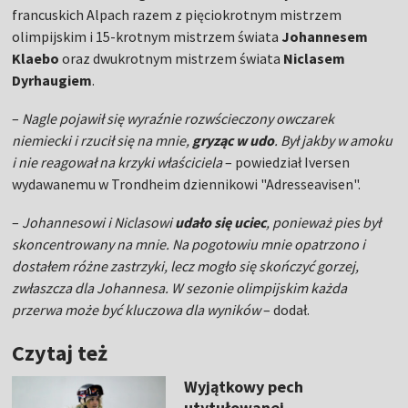
francuskich Alpach razem z pięciokrotnym mistrzem
olimpijskim i 15-krotnym mistrzem świata
Johannesem
Klaebo
oraz dwukrotnym mistrzem świata
Niclasem
Dyrhaugiem
.
–
Nagle pojawił się wyraźnie rozwścieczony owczarek
niemiecki i rzucił się na mnie,
gryząc w udo
. Był jakby w amoku
i nie reagował na krzyki właściciela
– powiedział Iversen
wydawanemu w Trondheim dziennikowi "Adresseavisen".
–
Johannesowi i Niclasowi
udało się uciec
, ponieważ pies był
skoncentrowany na mnie. Na pogotowiu mnie opatrzono i
dostałem różne zastrzyki, lecz mogło się skończyć gorzej,
zwłaszcza dla Johannesa. W sezonie olimpijskim każda
przerwa może być kluczowa dla wyników
– dodał.
Czytaj też
Wyjątkowy pech
utytułowanej