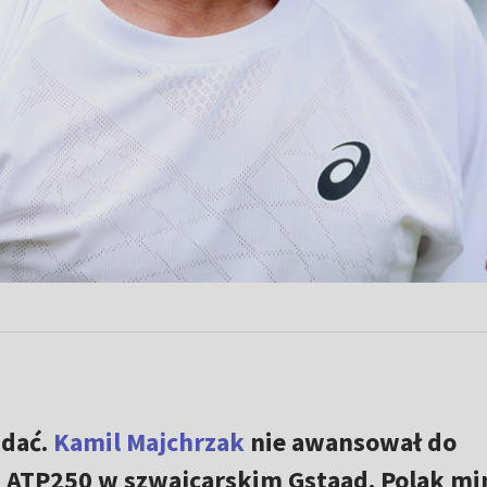
ądać.
Kamil Majchrzak
nie awansował do
ju ATP250 w szwajcarskim Gstaad. Polak m