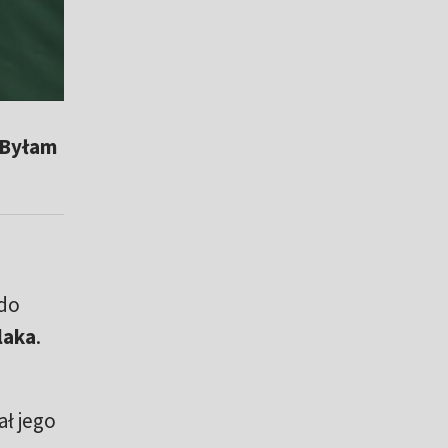
"Byłam
 do
laka
.
ał jego