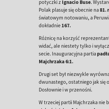
potyczki z
Ignacio Buse
. Wystar
Polak plasuje się obecnie na
81.
światowym notowaniu, a Peruwia
dokładnie
167.
Różnicę na korzyść reprezentant
widać, ale niestety tylko i wyłą
secie. Inauguracyjna partia
padł
Majchrzaka 6:1.
Drugi set był niezwykle wyrówna
dwunastego, ostatniego jak się 
Dosłownie i w przenośni.
W trzeciej partii Majchrzaka nie