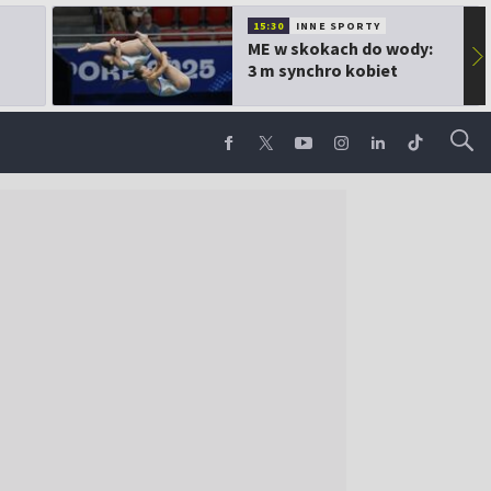
15:30
INNE SPORTY
ME w skokach do wody:
▶
3 m synchro kobiet