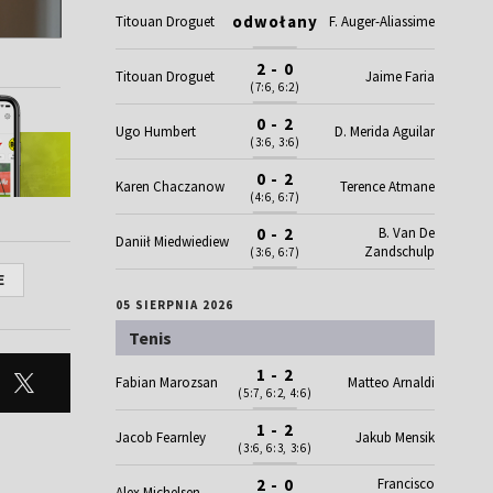
odwołany
Titouan Droguet
F. Auger-Aliassime
2 - 0
Titouan Droguet
Jaime Faria
(7:6, 6:2)
0 - 2
Ugo Humbert
D. Merida Aguilar
(3:6, 3:6)
0 - 2
Karen Chaczanow
Terence Atmane
(4:6, 6:7)
B. Van De
0 - 2
Daniił Miedwiediew
Zandschulp
(3:6, 6:7)
E
05 SIERPNIA 2026
Tenis
1 - 2
Fabian Marozsan
Matteo Arnaldi
(5:7, 6:2, 4:6)
1 - 2
Jacob Fearnley
Jakub Mensik
(3:6, 6:3, 3:6)
Francisco
2 - 0
Alex Michelsen