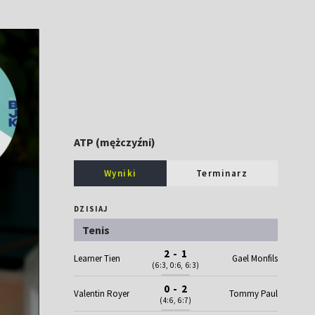
ATP (mężczyźni)
Wyniki
Terminarz
DZISIAJ
Tenis
2 - 1
Learner Tien
Gael Monfils
(6:3, 0:6, 6:3)
0 - 2
Valentin Royer
Tommy Paul
(4:6, 6:7)