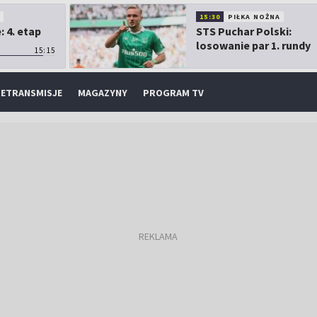
O
15:30
PIŁKA NOŻNA
 4. etap
STS Puchar Polski:
losowanie par 1. rundy
15:15
ETRANSMISJE
MAGAZYNY
PROGRAM TV