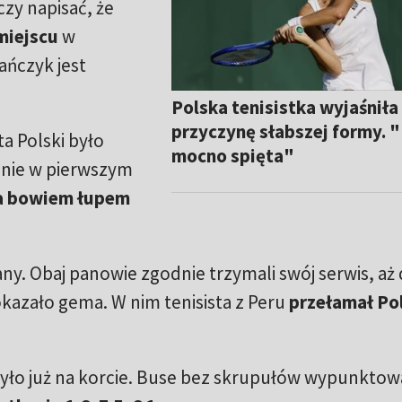
czy napisać, że
 miejscu
w
ńczyk jest
Polska tenisistka wyjaśniła
przyczynę słabszej formy. 
a Polski było
mocno spięta"
cznie w pierwszym
a bowiem łupem
ny. Obaj panowie zgodnie trzymali swój serwis, aż
okazało gema. W nim tenisista z Peru
przełamał
Po
 było już na korcie. Buse bez skrupułów wypunktow