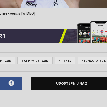
 konsekwencją [WIDEO]
RT
CHRZAK
#ATP W GSTAAD
#TENIS
#IGNACIO BUS
UDOSTĘPNIJ NA X