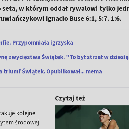
 seta, w którym oddał rywalowi tylko jed
uwiańczykowi Ignacio Buse 6:1, 5:7. 1:6.
mfie. Przypomniała igrzyska
nę zwycięstwa Świątek. "To był strzał w dziesi
 triumf Świątek. Opublikował... mema
Czytaj też
takuje kolejne
orytem środowej