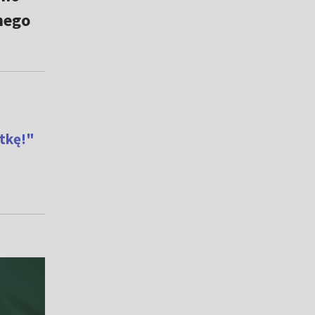
nego
ątkę!"