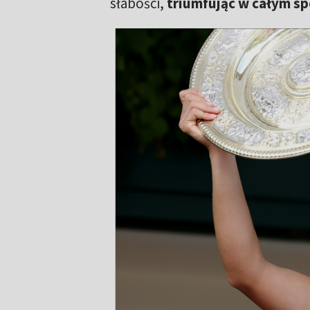
słabości,
triumfując w całym spot