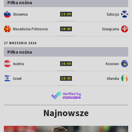
Piłka nożna
Słowenia
Szkocja
13:00
Macedonia Północna
Szwajcaria
18:45
27 WRZEŚNIA 2026
Piłka nożna
Austria
Kosowo
16:00
Izrael
Irlandia
18:45
Najnowsze