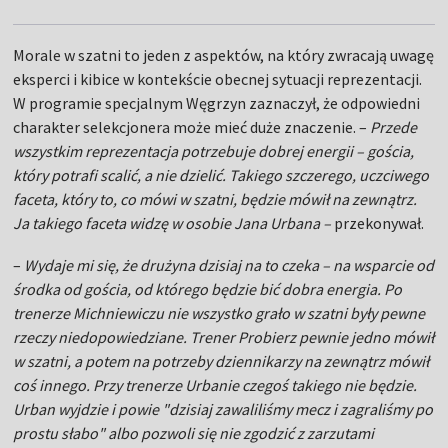
Morale w szatni to jeden z aspektów, na który zwracają uwagę
eksperci i kibice w kontekście obecnej sytuacji reprezentacji.
W programie specjalnym Węgrzyn zaznaczył, że odpowiedni
charakter selekcjonera może mieć duże znaczenie. –
Przede
wszystkim reprezentacja potrzebuje dobrej energii – gościa,
który potrafi scalić, a nie dzielić. Takiego szczerego, uczciwego
faceta, który to, co mówi w szatni, będzie mówił na zewnątrz.
Ja takiego faceta widzę w osobie Jana Urbana –
przekonywał.
–
Wydaje mi się, że drużyna dzisiaj na to czeka – na wsparcie od
środka od gościa, od którego będzie bić dobra energia. Po
trenerze Michniewiczu nie wszystko grało w szatni były pewne
rzeczy niedopowiedziane. Trener Probierz pewnie jedno mówił
w szatni, a potem na potrzeby dziennikarzy na zewnątrz mówił
coś innego. Przy trenerze Urbanie czegoś takiego nie będzie.
Urban wyjdzie i powie "dzisiaj zawaliliśmy mecz i zagraliśmy po
prostu słabo" albo pozwoli się nie zgodzić z zarzutami