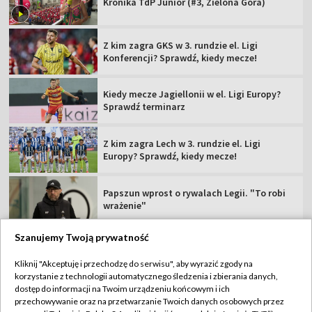
Kronika TdP Junior (#3, Zielona Góra)
Z kim zagra GKS w 3. rundzie el. Ligi
Konferencji? Sprawdź, kiedy mecze!
Kiedy mecze Jagiellonii w el. Ligi Europy?
Sprawdź terminarz
Z kim zagra Lech w 3. rundzie el. Ligi
Europy? Sprawdź, kiedy mecze!
Papszun wprost o rywalach Legii. "To robi
wrażenie"
Szanujemy Twoją prywatność
Kliknij "Akceptuję i przechodzę do serwisu", aby wyrazić zgody na
korzystanie z technologii automatycznego śledzenia i zbierania danych,
TVP
dostęp do informacji na Twoim urządzeniu końcowym i ich
Abonament TVP
Regulamin TVP
przechowywanie oraz na przetwarzanie Twoich danych osobowych przez