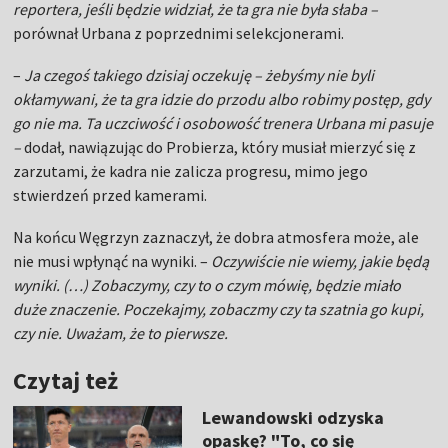
reportera, jeśli będzie widział, że ta gra nie była słaba –
porównał Urbana z poprzednimi selekcjonerami.
–
Ja czegoś takiego dzisiaj oczekuję – żebyśmy nie byli
okłamywani, że ta gra idzie do przodu albo robimy postęp, gdy
go nie ma. Ta uczciwość i osobowość trenera Urbana mi pasuje
–
dodał, nawiązując do Probierza, który musiał mierzyć się z
zarzutami, że kadra nie zalicza progresu, mimo jego
stwierdzeń przed kamerami.
Na końcu Węgrzyn zaznaczył, że dobra atmosfera może, ale
nie musi wpłynąć na wyniki. –
Oczywiście nie wiemy, jakie będą
wyniki. (…) Zobaczymy, czy to o czym mówię, będzie miało
duże znaczenie. Poczekajmy, zobaczmy czy ta szatnia go kupi,
czy nie. Uważam, że to pierwsze.
Czytaj też
Lewandowski odzyska
opaskę? "To, co się