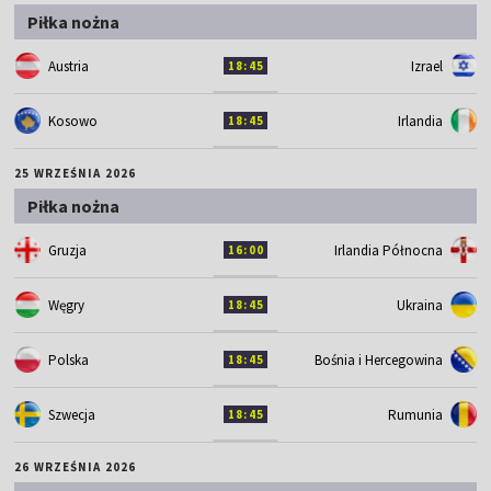
Piłka nożna
Austria
Izrael
18:45
Kosowo
Irlandia
18:45
25 WRZEŚNIA 2026
Piłka nożna
Gruzja
Irlandia Północna
16:00
Węgry
Ukraina
18:45
Polska
Bośnia i Hercegowina
18:45
Szwecja
Rumunia
18:45
26 WRZEŚNIA 2026