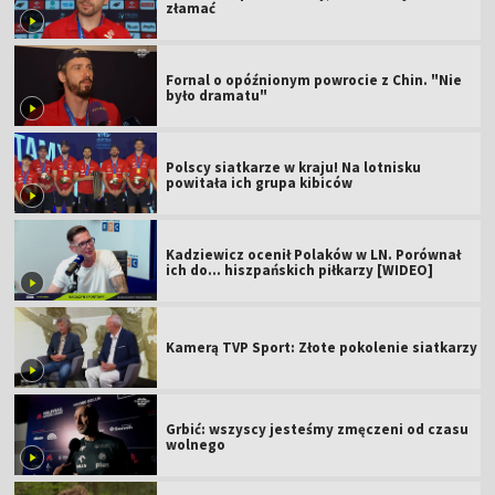
złamać
Fornal o opóźnionym powrocie z Chin. "Nie
było dramatu"
Polscy siatkarze w kraju! Na lotnisku
powitała ich grupa kibiców
Kadziewicz ocenił Polaków w LN. Porównał
ich do... hiszpańskich piłkarzy [WIDEO]
Kamerą TVP Sport: Złote pokolenie siatkarzy
Grbić: wszyscy jesteśmy zmęczeni od czasu
wolnego