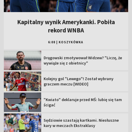
Kapitalny wynik Amerykanki. Pobiła
rekord WNBA
6:08
|
KOSZYKÓWKA
Drągowski zmotywował Widzew? "Liczę, że
wywiąże się z obietnicy"
Kolejny gol "Lewego"! Został wybrany
graczem meczu [WIDEO]
"Kwiato" deklaruje przed MŚ: lubię się tam
ścigać
Sędziowie szastają kartkami. Niesłuszne
kary w meczach Ekstraklasy