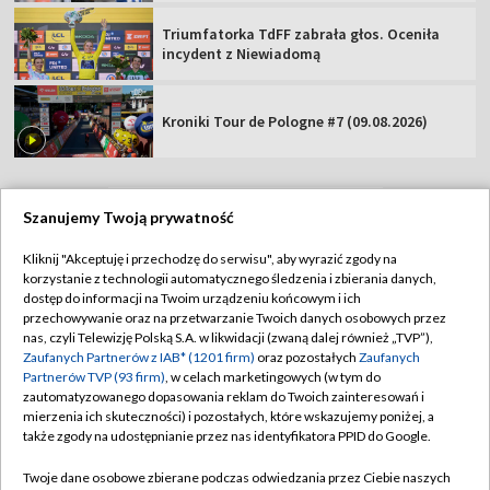
Triumfatorka TdFF zabrała głos. Oceniła
incydent z Niewiadomą
Kroniki Tour de Pologne #7 (09.08.2026)
Szanujemy Twoją prywatność
TVP
Kliknij "Akceptuję i przechodzę do serwisu", aby wyrazić zgody na
korzystanie z technologii automatycznego śledzenia i zbierania danych,
Abonament TVP
Regulamin TVP
dostęp do informacji na Twoim urządzeniu końcowym i ich
Polityka prywatności
Sklep TVP
przechowywanie oraz na przetwarzanie Twoich danych osobowych przez
nas, czyli Telewizję Polską S.A. w likwidacji (zwaną dalej również „TVP”),
Biuro Reklamy
Moje zgody
Zaufanych Partnerów z IAB* (1201 firm)
oraz pozostałych
Zaufanych
Partnerów TVP (93 firm)
, w celach marketingowych (w tym do
Oferta Handlowa
Biuro reklamy
zautomatyzowanego dopasowania reklam do Twoich zainteresowań i
mierzenia ich skuteczności) i pozostałych, które wskazujemy poniżej, a
Telegazeta ogłoszenia
Kontakt
także zgody na udostępnianie przez nas identyfikatora PPID do Google.
Emisja w TVP
Twoje dane osobowe zbierane podczas odwiedzania przez Ciebie naszych