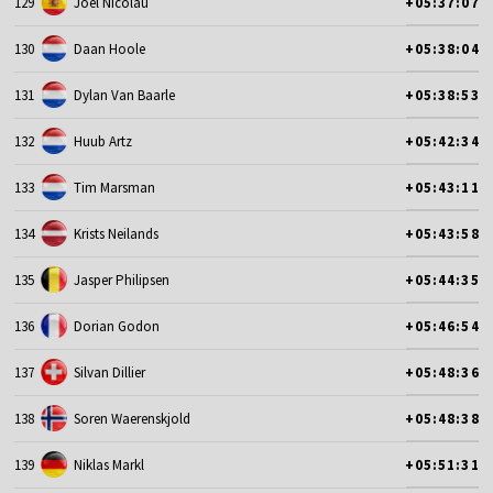
129
Joel Nicolau
+05:37:07
130
Daan Hoole
+05:38:04
131
Dylan Van Baarle
+05:38:53
132
Huub Artz
+05:42:34
133
Tim Marsman
+05:43:11
134
Krists Neilands
+05:43:58
135
Jasper Philipsen
+05:44:35
136
Dorian Godon
+05:46:54
137
Silvan Dillier
+05:48:36
138
Soren Waerenskjold
+05:48:38
139
Niklas Markl
+05:51:31