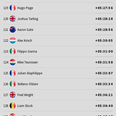
119
Hugo Page
+05:27:56
120
Joshua Tarling
+05:28:28
121
Aaron Gate
+05:28:56
122
Alex Kirsch
+05:30:05
123
Filippo Ganna
+05:31:00
124
Mike Teunissen
+05:31:58
125
Julian Alaphilippe
+05:33:07
126
Stefano Oldani
+05:33:34
127
Fred Wright
+05:36:21
128
Liam Slock
+05:36:40