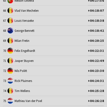
65
Nelson Oliveira
+04:17:56
66
Vlad Van Mechelen
+04:18:07
67
Louis Vervaeke
+04:18:38
68
George Bennett
+04:18:42
69
Milan Fretin
+04:20:25
70
Felix Engelhardt
+04:22:31
71
Jasper Stuyven
+04:22:49
72
Nils Politt
+04:23:30
73
Rick Pluimers
+04:24:31
74
Tim Wellens
+04:25:28
75
Mathieu Van der Poel
+04:26:28