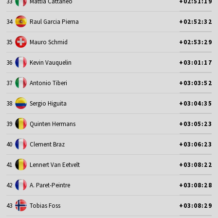
33
Mattia Cattaneo
+02:51:19
34
Raul Garcia Pierna
+02:52:32
35
Mauro Schmid
+02:53:29
36
Kevin Vauquelin
+03:01:17
37
Antonio Tiberi
+03:03:52
38
Sergio Higuita
+03:04:35
39
Quinten Hermans
+03:05:23
40
Clement Braz
+03:06:23
41
Lennert Van Eetvelt
+03:08:22
42
A. Paret-Peintre
+03:08:28
43
Tobias Foss
+03:08:29