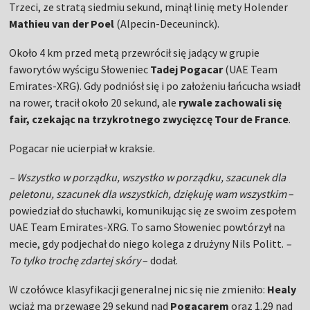
Trzeci, ze stratą siedmiu sekund, minął linię mety Holender
Mathieu van der Poel
(Alpecin-Deceuninck).
Około 4 km przed metą przewrócił się jadący w grupie
faworytów wyścigu Słoweniec
Tadej Pogacar
(UAE Team
Emirates-XRG). Gdy podniósł się i po założeniu łańcucha wsiadł
na rower, tracił około 20 sekund, ale
rywale zachowali się
fair, czekając na trzykrotnego zwycięzcę Tour de France
.
Pogacar nie ucierpiał w kraksie.
– Wszystko w porządku, wszystko w porządku, szacunek dla
peletonu, szacunek dla wszystkich, dziękuję wam wszystkim
–
powiedział do słuchawki, komunikując się ze swoim zespołem
UAE Team Emirates-XRG. To samo Słoweniec powtórzył na
mecie, gdy podjechał do niego kolega z drużyny Nils Politt.
–
To tylko trochę zdartej skóry
– dodał.
W czołówce klasyfikacji generalnej nic się nie zmieniło:
Healy
wciąż ma przewagę 29 sekund nad
Pogacarem
oraz 1.29 nad