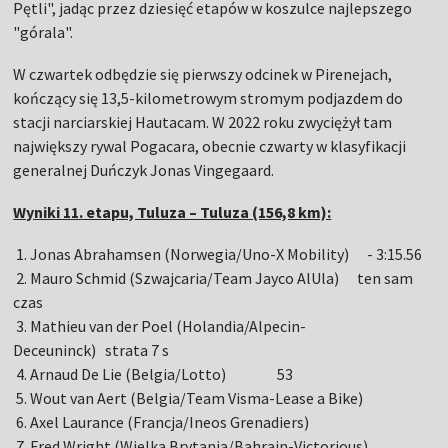
Pętli", jadąc przez dziesięć etapów w koszulce najlepszego
"górala".
W czwartek odbędzie się pierwszy odcinek w Pirenejach,
kończący się 13,5-kilometrowym stromym podjazdem do
stacji narciarskiej Hautacam. W 2022 roku zwyciężył tam
największy rywal Pogacara, obecnie czwarty w klasyfikacji
generalnej Duńczyk Jonas Vingegaard.
Wyniki 11. etapu, Tuluza – Tuluza (156,8 km):
1. Jonas Abrahamsen (Norwegia/Uno-X Mobility) - 3:15.56
2. Mauro Schmid (Szwajcaria/Team Jayco AlUla) ten sam
czas
3. Mathieu van der Poel (Holandia/Alpecin-
Deceuninck) strata 7 s
4. Arnaud De Lie (Belgia/Lotto) 53
5. Wout van Aert (Belgia/Team Visma-Lease a Bike)
6. Axel Laurance (Francja/Ineos Grenadiers)
7. Fred Wright (Wielka Brytania/Bahrain-Victorious)