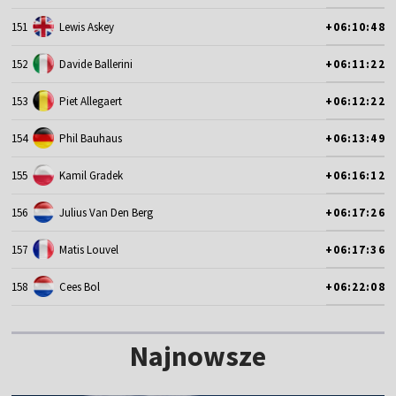
151
Lewis Askey
+06:10:48
152
Davide Ballerini
+06:11:22
153
Piet Allegaert
+06:12:22
154
Phil Bauhaus
+06:13:49
155
Kamil Gradek
+06:16:12
156
Julius Van Den Berg
+06:17:26
157
Matis Louvel
+06:17:36
158
Cees Bol
+06:22:08
Najnowsze