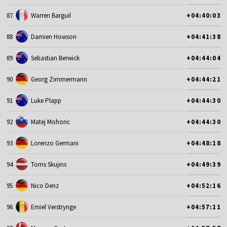
87
Warren Barguil
+04:40:03
88
Damien Howson
+04:41:38
89
Sebastian Berwick
+04:44:04
90
Georg Zimmermann
+04:44:21
91
Luke Plapp
+04:44:30
92
Matej Mohoric
+04:44:30
93
Lorenzo Germani
+04:48:18
94
Toms Skujins
+04:49:39
95
Nico Denz
+04:52:16
96
Emiel Verstrynge
+04:57:11