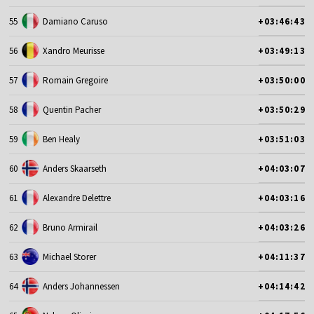
55
Damiano Caruso
+03:46:43
56
Xandro Meurisse
+03:49:13
57
Romain Gregoire
+03:50:00
58
Quentin Pacher
+03:50:29
59
Ben Healy
+03:51:03
60
Anders Skaarseth
+04:03:07
61
Alexandre Delettre
+04:03:16
62
Bruno Armirail
+04:03:26
63
Michael Storer
+04:11:37
64
Anders Johannessen
+04:14:42