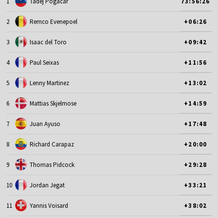
1
Tadej Pogacar
73:56:26
2
Remco Evenepoel
+06:26
3
Isaac del Toro
+09:42
4
Paul Seixas
+11:56
5
Lenny Martinez
+13:02
6
Mattias Skjelmose
+14:59
7
Juan Ayuso
+17:48
8
Richard Carapaz
+20:00
9
Thomas Pidcock
+29:28
10
Jordan Jegat
+33:21
11
Yannis Voisard
+38:02