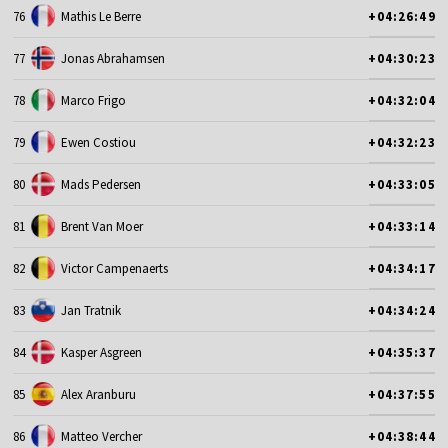
76
Mathis Le Berre
+04:26:49
77
Jonas Abrahamsen
+04:30:23
78
Marco Frigo
+04:32:04
79
Ewen Costiou
+04:32:23
80
Mads Pedersen
+04:33:05
81
Brent Van Moer
+04:33:14
82
Victor Campenaerts
+04:34:17
83
Jan Tratnik
+04:34:24
84
Kasper Asgreen
+04:35:37
85
Alex Aranburu
+04:37:55
86
Matteo Vercher
+04:38:44