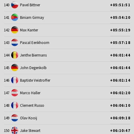
140
Pavel Bittner
+05:51:51
141
Biniam Girmay
+05:54:20
142
Max Kanter
+05:55:29
143
Pascal Eenkhoorn
+05:57:18
144
Jenthe Biermans
+06:01:44
145
John Degenkolb
+06:01:44
146
Baptiste Veistroffer
+06:02:14
147
Marco Haller
+06:02:20
148
Clement Russo
+06:06:10
149
Olav Kooij
+06:09:18
150
Jake Stewart
+06:10:47