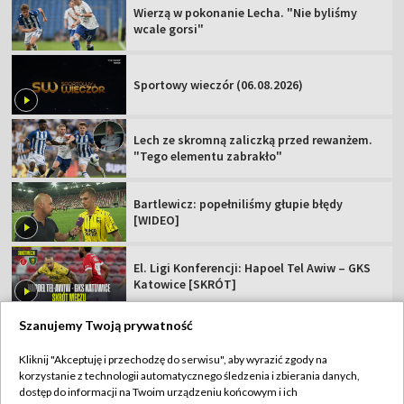
Wierzą w pokonanie Lecha. "Nie byliśmy
wcale gorsi"
Sportowy wieczór (06.08.2026)
Lech ze skromną zaliczką przed rewanżem.
"Tego elementu zabrakło"
Bartlewicz: popełniliśmy głupie błędy
[WIDEO]
El. Ligi Konferencji: Hapoel Tel Awiw – GKS
Katowice [SKRÓT]
Szanujemy Twoją prywatność
Kliknij "Akceptuję i przechodzę do serwisu", aby wyrazić zgody na
korzystanie z technologii automatycznego śledzenia i zbierania danych,
TVP
dostęp do informacji na Twoim urządzeniu końcowym i ich