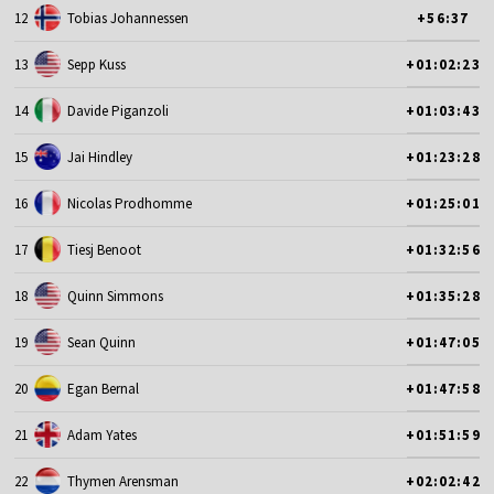
12
Tobias Johannessen
+56:37
13
Sepp Kuss
+01:02:23
14
Davide Piganzoli
+01:03:43
15
Jai Hindley
+01:23:28
16
Nicolas Prodhomme
+01:25:01
17
Tiesj Benoot
+01:32:56
18
Quinn Simmons
+01:35:28
19
Sean Quinn
+01:47:05
20
Egan Bernal
+01:47:58
21
Adam Yates
+01:51:59
22
Thymen Arensman
+02:02:42