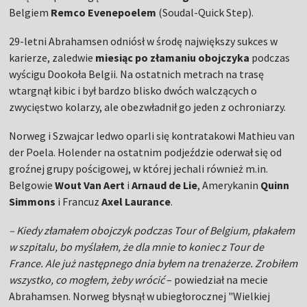
Belgiem
Remco Evenepoelem
(Soudal-Quick Step).
29-letni Abrahamsen odniósł w środę największy sukces w
karierze, zaledwie
miesiąc po złamaniu obojczyka
podczas
wyścigu Dookoła Belgii. Na ostatnich metrach na trasę
wtargnął kibic i był bardzo blisko dwóch walczących o
zwycięstwo kolarzy, ale obezwładnił go jeden z ochroniarzy.
Norweg i Szwajcar ledwo oparli się kontratakowi Mathieu van
der Poela. Holender na ostatnim podjeździe oderwał się od
groźnej grupy pościgowej, w której jechali również m.in.
Belgowie
Wout Van Aert
i
Arnaud de Lie
, Amerykanin
Quinn
Simmons
i Francuz
Axel Laurance
.
– Kiedy złamałem obojczyk podczas Tour of Belgium, płakałem
w szpitalu, bo myślałem, że dla mnie to koniec z Tour de
France. Ale już następnego dnia byłem na trenażerze. Zrobiłem
wszystko, co mogłem, żeby wrócić
– powiedział na mecie
Abrahamsen. Norweg błysnął w ubiegłorocznej "Wielkiej