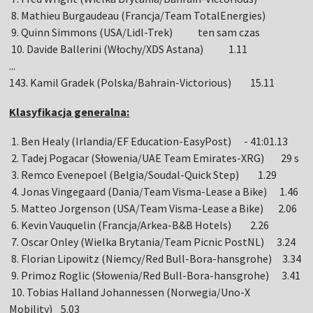
8. Mathieu Burgaudeau (Francja/Team TotalEnergies)
9. Quinn Simmons (USA/Lidl-Trek) ten sam czas
10. Davide Ballerini (Włochy/XDS Astana) 1.11
...
143. Kamil Gradek (Polska/Bahrain-Victorious) 15.11
Klasyfikacja generalna:
1. Ben Healy (Irlandia/EF Education-EasyPost) - 41:01.13
2. Tadej Pogacar (Słowenia/UAE Team Emirates-XRG) 29 s
3. Remco Evenepoel (Belgia/Soudal-Quick Step) 1.29
4. Jonas Vingegaard (Dania/Team Visma-Lease a Bike) 1.46
5. Matteo Jorgenson (USA/Team Visma-Lease a Bike) 2.06
6. Kevin Vauquelin (Francja/Arkea-B&B Hotels) 2.26
7. Oscar Onley (Wielka Brytania/Team Picnic PostNL) 3.24
8. Florian Lipowitz (Niemcy/Red Bull-Bora-hansgrohe) 3.34
9. Primoz Roglic (Słowenia/Red Bull-Bora-hansgrohe) 3.41
10. Tobias Halland Johannessen (Norwegia/Uno-X
Mobility) 5.03