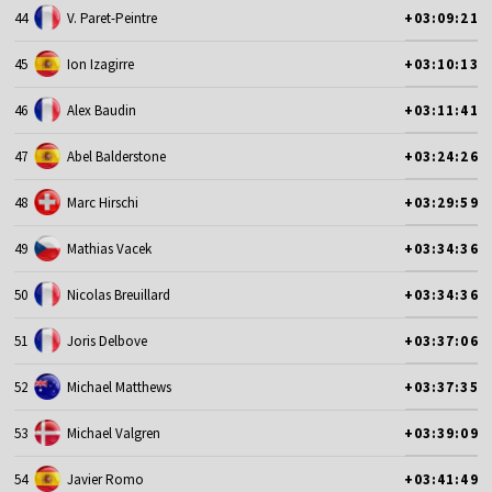
44
V. Paret-Peintre
+03:09:21
45
Ion Izagirre
+03:10:13
46
Alex Baudin
+03:11:41
47
Abel Balderstone
+03:24:26
48
Marc Hirschi
+03:29:59
49
Mathias Vacek
+03:34:36
50
Nicolas Breuillard
+03:34:36
51
Joris Delbove
+03:37:06
52
Michael Matthews
+03:37:35
53
Michael Valgren
+03:39:09
54
Javier Romo
+03:41:49