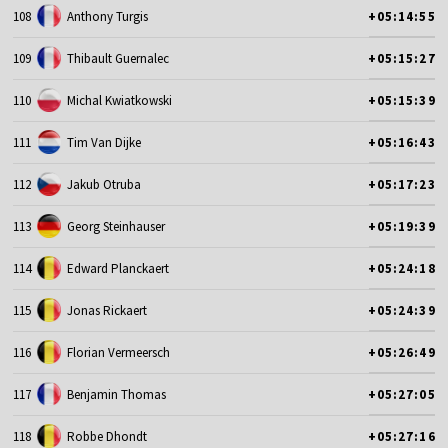
108
Anthony Turgis
+05:14:55
109
Thibault Guernalec
+05:15:27
110
Michal Kwiatkowski
+05:15:39
111
Tim Van Dijke
+05:16:43
112
Jakub Otruba
+05:17:23
113
Georg Steinhauser
+05:19:39
114
Edward Planckaert
+05:24:18
115
Jonas Rickaert
+05:24:39
116
Florian Vermeersch
+05:26:49
117
Benjamin Thomas
+05:27:05
118
Robbe Dhondt
+05:27:16