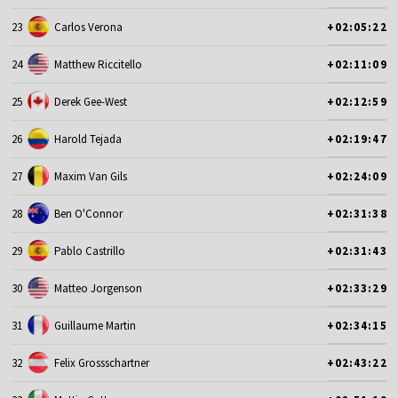
23
Carlos Verona
+02:05:22
24
Matthew Riccitello
+02:11:09
25
Derek Gee-West
+02:12:59
26
Harold Tejada
+02:19:47
27
Maxim Van Gils
+02:24:09
28
Ben O'Connor
+02:31:38
29
Pablo Castrillo
+02:31:43
30
Matteo Jorgenson
+02:33:29
31
Guillaume Martin
+02:34:15
32
Felix Grossschartner
+02:43:22