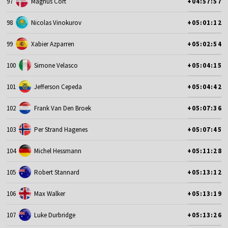
97
Magnus Cort
+04:57:57
98
Nicolas Vinokurov
+05:01:12
99
Xabier Azparren
+05:02:54
100
Simone Velasco
+05:04:15
101
Jefferson Cepeda
+05:04:42
102
Frank Van Den Broek
+05:07:36
103
Per Strand Hagenes
+05:07:45
104
Michel Hessmann
+05:11:28
105
Robert Stannard
+05:13:12
106
Max Walker
+05:13:19
107
Luke Durbridge
+05:13:26