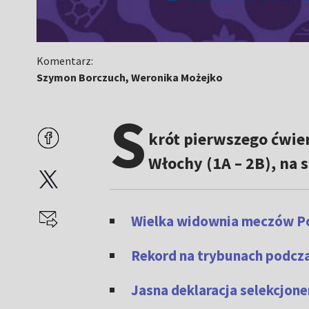
Komentarz:
Szymon Borczuch, Weronika Możejko
S
krót pierwszego ćwie
Włochy (1A – 2B), na 
Wielka widownia meczów Po
Rekord na trybunach podcza
Jasna deklaracja selekcjone