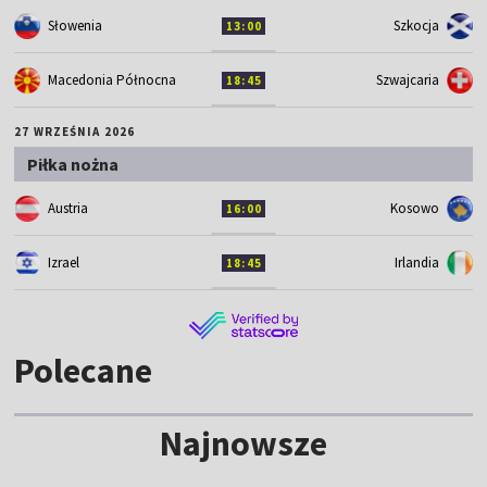
Słowenia
Szkocja
13:00
Macedonia Północna
Szwajcaria
18:45
27 WRZEŚNIA 2026
Piłka nożna
Austria
Kosowo
16:00
Izrael
Irlandia
18:45
Polecane
Najnowsze