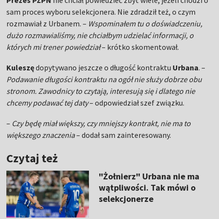
Prezes PZPN
nie chciał powiedzieć zbyt wiele, jeżeli chodzi o
sam proces wyboru selekcjonera. Nie zdradził też, o czym
rozmawiał z Urbanem. –
Wspominałem tu o doświadczeniu,
dużo rozmawialiśmy, nie chciałbym udzielać informacji, o
których mi trener powiedział
– krótko skomentował.
Kuleszę
dopytywano jeszcze o długość kontraktu
Urbana
. –
Podawanie długości kontraktu na ogół nie służy dobrze obu
stronom. Zawodnicy to czytają, interesują się i dlatego nie
chcemy podawać tej daty
– odpowiedział szef związku.
–
Czy będę miał większy, czy mniejszy kontrakt, nie ma to
większego znaczenia
– dodał sam zainteresowany.
Czytaj też
"Żołnierz" Urbana nie ma
wątpliwości. Tak mówi o
selekcjonerze