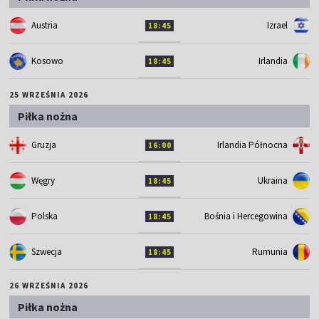
Austria
Izrael
18:45
Kosowo
Irlandia
18:45
25 WRZEŚNIA 2026
Piłka nożna
Gruzja
Irlandia Północna
16:00
Węgry
Ukraina
18:45
Polska
Bośnia i Hercegowina
18:45
Szwecja
Rumunia
18:45
26 WRZEŚNIA 2026
Piłka nożna