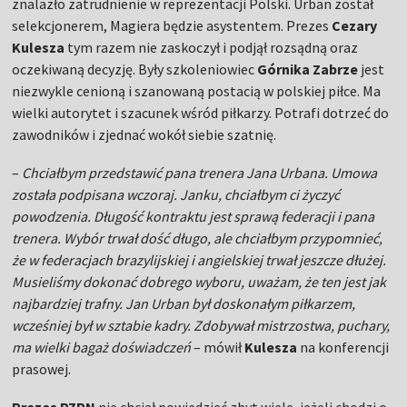
znalazło zatrudnienie w reprezentacji Polski. Urban został
selekcjonerem, Magiera będzie asystentem. Prezes
Cezary
Kulesza
tym razem nie zaskoczył i podjął rozsądną oraz
oczekiwaną decyzję. Były szkoleniowiec
Górnika Zabrze
jest
niezwykle cenioną i szanowaną postacią w polskiej piłce. Ma
wielki autorytet i szacunek wśród piłkarzy. Potrafi dotrzeć do
zawodników i zjednać wokół siebie szatnię.
–
Chciałbym przedstawić pana trenera Jana Urbana. Umowa
została podpisana wczoraj. Janku, chciałbym ci życzyć
powodzenia. Długość kontraktu jest sprawą federacji i pana
trenera. Wybór trwał dość długo, ale chciałbym przypomnieć,
że w federacjach brazylijskiej i angielskiej trwał jeszcze dłużej.
Musieliśmy dokonać dobrego wyboru, uważam, że ten jest jak
najbardziej trafny. Jan Urban był doskonałym piłkarzem,
wcześniej był w sztabie kadry. Zdobywał mistrzostwa, puchary,
ma wielki bagaż doświadczeń
– mówił
Kulesza
na konferencji
prasowej.