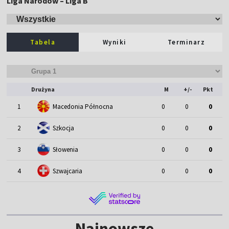
Liga Narodów – Liga B
Tabela
Wyniki
Terminarz
Drużyna
M
+/-
Pkt
1
Macedonia Północna
0
0
0
2
Szkocja
0
0
0
3
Słowenia
0
0
0
4
Szwajcaria
0
0
0
Najnowsze