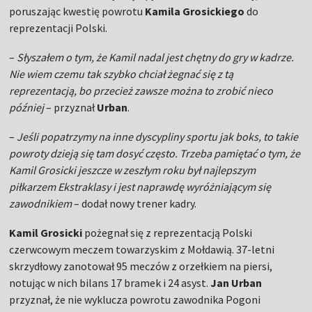
poruszając kwestię powrotu
Kamila Grosickiego
do
reprezentacji Polski.
–
Słyszałem o tym, że Kamil nadal jest chętny do gry w kadrze.
Nie wiem czemu tak szybko chciał żegnać się z tą
reprezentacją, bo przecież zawsze można to zrobić nieco
później
– przyznał
Urban
.
–
Jeśli popatrzymy na inne dyscypliny sportu jak boks, to takie
powroty dzieją się tam dosyć często. Trzeba pamiętać o tym, że
Kamil Grosicki jeszcze w zeszłym roku był najlepszym
piłkarzem Ekstraklasy i jest naprawdę wyróżniającym się
zawodnikiem
– dodał nowy trener kadry.
Kamil Grosicki
pożegnał się z reprezentacją Polski
czerwcowym meczem towarzyskim z Mołdawią. 37-letni
skrzydłowy zanotował 95 meczów z orzełkiem na piersi,
notując w nich bilans 17 bramek i 24 asyst.
Jan Urban
przyznał, że nie wyklucza powrotu zawodnika Pogoni