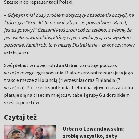
Szczecin do reprezentacji Polski.
–
Gdybym miał duży problem dotyczący obsadzenia pozycji, na
której gra "Grosik" to nie wahałbym się powiedzieć: "Kamil,
jesteś gotowy?" Czasami ktoś zrobi coś za szybko, a wiemy, że
jest wielu zawodników, którzy w jego wieku grają na wysokim
poziomie. Kamil robi to w naszej Ekstraklasie
– zakończył nowy
selekcjoner.
Swój debiut w nowej roli
Jan Urban
zanotuje podczas
wrześniowego zgrupowania. Biało-czerwoni rozegrają w jego
trakcie mecze z Holandią (4 września) oraz Finlandią (7
września). Po trzech spotkaniach eliminacyjnych nasza kadra
plasuje się na trzecim miejscu w tabeli grupy G z dorobkiem
sześciu punktów.
Czytaj też
Urban o Lewandowskim:
zrobię wszystko, żeby