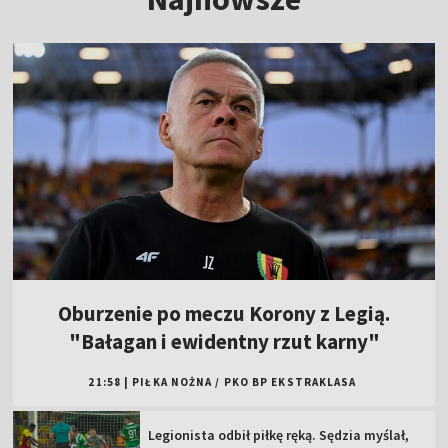
Oburzenie po meczu Korony z Legią.
"Bałagan i ewidentny rzut karny"
21:58
|
PIŁKA NOŻNA
/
PKO BP EKSTRAKLASA
Legionista odbił piłkę ręką. Sędzia myślał,