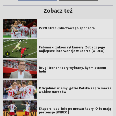
Zobacz też
PZPN stracił kluczowego sponsora
Fabiański zakończył karierę. Zobacz jego
najlepsze interwencje w kadrze [WIDEO]
Drugi trener kadry wybrany. Był mistrzem
Indii
Oficjalnie: wiemy, gdzie Polska zagra mecze
w Lidze Narodów
Eksperci dobitnie po meczu kadry. O to mają
pretensje [WIDEO]