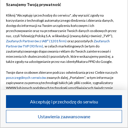
Szanujemy Twoją prywatność
TVP
Kliknij "Akceptuję i przechodzę do serwisu", aby wyrazić zgody na
korzystanie z technologii automatycznego śledzenia i zbierania danych,
Abonament TVP
Regulamin TVP
dostęp do informacji na Twoim urządzeniu końcowym i ich
Polityka prywatności
Sklep TVP
przechowywanie oraz na przetwarzanie Twoich danych osobowych przez
nas, czyli Telewizję Polską S.A. w likwidacji (zwaną dalej również „TVP”),
Biuro Reklamy
Moje zgody
Zaufanych Partnerów z IAB* (1201 firm)
oraz pozostałych
Zaufanych
Partnerów TVP (93 firm)
, w celach marketingowych (w tym do
Oferta Handlowa
Biuro reklamy
zautomatyzowanego dopasowania reklam do Twoich zainteresowań i
mierzenia ich skuteczności) i pozostałych, które wskazujemy poniżej, a
Telegazeta ogłoszenia
Kontakt
także zgody na udostępnianie przez nas identyfikatora PPID do Google.
Emisja w TVP
Twoje dane osobowe zbierane podczas odwiedzania przez Ciebie naszych
Kanały
Rada Programowa
poszczególnych serwisów
zwanych dalej „Portalem”, w tym informacje
zapisywane za pomocą technologii takich jak: pliki cookie, sygnalizatory
Ogłoszenia przetargowe
WWW lub innych podobnych technologii umożliwiających świadczenie
©2026 Telewizja Polska Spółka Akcyjna w likwidacji
dopasowanych i bezpiecznych usług, personalizację treści oraz reklam,
Akademia Telewizyjna
udostępnianie funkcji mediów społecznościowych oraz analizowanie
Akceptuję i przechodzę do serwisu
Informacje o nadawcy
ruchu w Internecie.
Centrum informacji TVP
Twoje dane osobowe zbierane podczas odwiedzania przez Ciebie
Ustawienia zaawansowane
News
Transmisje
Wideo
Więcej
poszczególnych serwisów
na Portalu, takie jak adresy IP, identyfikatory
System NOS
Twoich urządzeń końcowych i identyfikatory plików cookie, informacje o