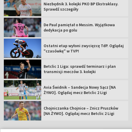
Niezbędnik 3. kolejki PKO BP Ekstraklasy.
Sprawdź szczegóły
De Paul pamiętał o Messim. Wyjątkowa
dedykacja po golu
Ostatni etap wyłoni zwycięzcę TdP. Oglądaj
"czasówkę" w TVP!
Betclic 1 Liga: sprawdź terminarz i plan
transmisji meczów 3. kolejki
Avia Świdnik – Sandecja Nowy Sącz [NA
ŻYWO]. Oglądaj mecz Betclic 2 Ligi
Chojniczanka Chojnice – Znicz Pruszków
[NA ŻYWO]. Oglądaj mecz Betclic 2 Ligi