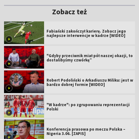
Zobacz też
Fabiański zakończył karierę. Zobacz jego
najlepsze interwencje w kadrze [WIDEO]
"Gdyby przeciwnik miał pół naszej okazji, to
dostalibyśmy czwórkę”
Robert Podoliński o Arkadiuszu Miliku: jest w
bardzo dobrej formie [WIDEO]
"W kadrze": po zgrupowaniu reprezentacji
Polski
Konferencja prasowa po meczu Polska –
Nigeria 3.06. [ZAPIS]