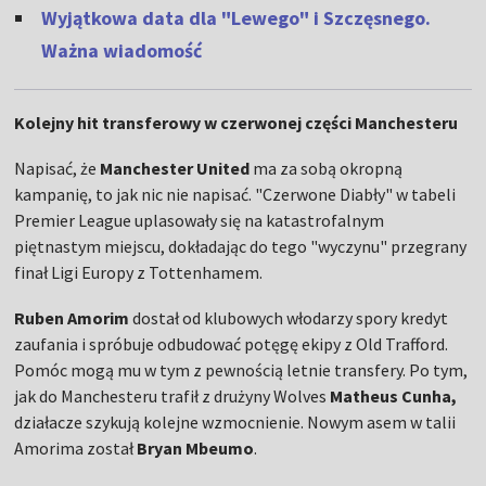
Wyjątkowa data dla "Lewego" i Szczęsnego.
Ważna wiadomość
Kolejny hit transferowy w czerwonej części Manchesteru
Napisać, że
Manchester
United
ma za sobą okropną
kampanię, to jak nic nie napisać. "Czerwone Diabły" w tabeli
Premier League uplasowały się na katastrofalnym
piętnastym miejscu, dokładając do tego "wyczynu" przegrany
finał Ligi Europy z Tottenhamem.
Ruben
Amorim
dostał od klubowych włodarzy spory kredyt
zaufania i spróbuje odbudować potęgę ekipy z Old Trafford.
Pomóc mogą mu w tym z pewnością letnie transfery. Po tym,
jak do Manchesteru trafił z drużyny Wolves
Matheus
Cunha,
działacze szykują kolejne wzmocnienie. Nowym asem w talii
Amorima został
Bryan
Mbeumo
.