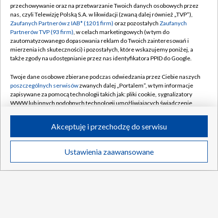
Abonament TVP
Regulamin TVP
przechowywanie oraz na przetwarzanie Twoich danych osobowych przez
nas, czyli Telewizję Polską S.A. w likwidacji (zwaną dalej również „TVP”),
Polityka prywatności
Sklep TVP
Zaufanych Partnerów z IAB* (1201 firm)
oraz pozostałych
Zaufanych
Partnerów TVP (93 firm)
, w celach marketingowych (w tym do
Biuro Reklamy
Moje zgody
zautomatyzowanego dopasowania reklam do Twoich zainteresowań i
mierzenia ich skuteczności) i pozostałych, które wskazujemy poniżej, a
Oferta Handlowa
Biuro reklamy
także zgody na udostępnianie przez nas identyfikatora PPID do Google.
Telegazeta ogłoszenia
Kontakt
Twoje dane osobowe zbierane podczas odwiedzania przez Ciebie naszych
Emisja w TVP
poszczególnych serwisów
zwanych dalej „Portalem”, w tym informacje
zapisywane za pomocą technologii takich jak: pliki cookie, sygnalizatory
Kanały
Rada Programowa
WWW lub innych podobnych technologii umożliwiających świadczenie
dopasowanych i bezpiecznych usług, personalizację treści oraz reklam,
Ogłoszenia przetargowe
udostępnianie funkcji mediów społecznościowych oraz analizowanie
©2026 Telewizja Polska Spółka Akcyjna w likwidacji
Akceptuję i przechodzę do serwisu
ruchu w Internecie.
Akademia Telewizyjna
Informacje o nadawcy
Twoje dane osobowe zbierane podczas odwiedzania przez Ciebie
Ustawienia zaawansowane
News
Transmisje
Wideo
Więcej
poszczególnych serwisów
na Portalu, takie jak adresy IP, identyfikatory
Centrum informacji TVP
Twoich urządzeń końcowych i identyfikatory plików cookie, informacje o
Twoich wyszukiwaniach w serwisach Portalu czy historia odwiedzin będą
System NOS
przetwarzane przez TVP,
Zaufanych Partnerów z IAB
oraz pozostałych
Zaufanych Partnerów TVP
dla realizacji następujących celów i funkcji:
Zgłoś program (ROPAT)
przechowywania informacji na urządzeniu lub dostęp do nich, wyboru
DO GÓRY
Kariera w TVP
podstawowych reklam, wyboru spersonalizowanych reklam, tworzenia
profilu spersonalizowanych reklam, tworzenia profilu spersonalizowanych