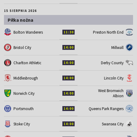
15 SIERPNIA 2026
Piłka nożna
Bolton Wanderers
Preston North End
11:30
Bristol City
Millwall
14:00
Charlton Athletic
Derby County
14:00
Middlesbrough
Lincoln City
14:00
West Bromwich
Norwich City
14:00
Albion
Portsmouth
Queens Park Rangers
14:00
Stoke City
Swansea City
14:00