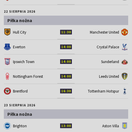
22 SIERPNIA 2026
Piłka nożna
Hull City
Manchester United
11:30
Everton
Crystal Palace
14:00
Ipswich Town
Sunderland
14:00
Nottingham Forest
Leeds United
14:00
Brentford
Tottenham Hotspur
16:30
23 SIERPNIA 2026
Piłka nożna
Brighton
Aston Villa
13:00