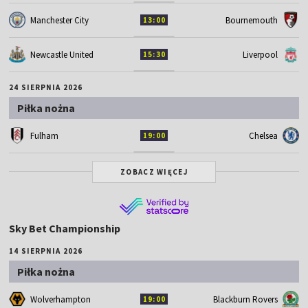
Manchester City
Bournemouth
13:00
Newcastle United
Liverpool
15:30
24 SIERPNIA 2026
Piłka nożna
Fulham
Chelsea
19:00
ZOBACZ WIĘCEJ
Sky Bet Championship
14 SIERPNIA 2026
Piłka nożna
Wolverhampton
Blackburn Rovers
19:00