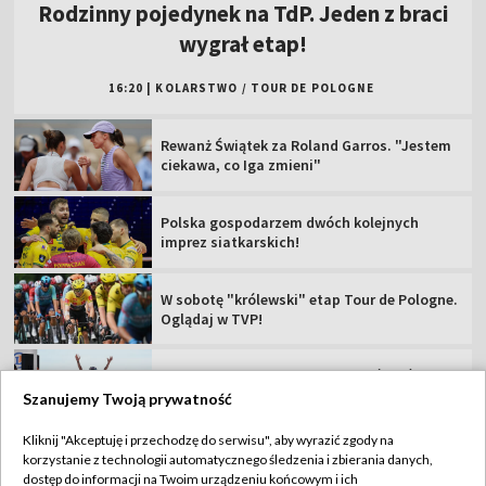
Polska gospodarzem dwóch kolejnych
imprez siatkarskich!
W sobotę "królewski" etap Tour de Pologne.
Oglądaj w TVP!
Popis Polki na najsłynniejszej górze świata!
Jest liderką TdF
Tour de Pologne 2026: 5. etap [SKRÓT]
Rajdowe Samochodowe MP – 82. Rajd Polski
[RELACJA]
Szanujemy Twoją prywatność
Kliknij "Akceptuję i przechodzę do serwisu", aby wyrazić zgody na
korzystanie z technologii automatycznego śledzenia i zbierania danych,
TVP
dostęp do informacji na Twoim urządzeniu końcowym i ich