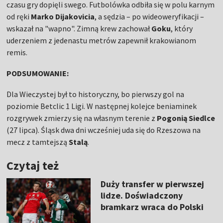
czasu gry dopięli swego. Futbolówka odbiła się w polu karnym
od ręki
Marko Dijakovicia
, a sędzia – po wideoweryfikacji –
wskazał na "wapno". Zimną krew zachował
Goku
, który
uderzeniem z jedenastu metrów zapewnił krakowianom
remis.
PODSUMOWANIE:
Dla Wieczystej był to historyczny, bo pierwszy gol na
poziomie Betclic 1 Ligi. W następnej kolejce beniaminek
rozgrywek zmierzy się na własnym terenie z
Pogonią Siedlce
(27 lipca). Śląsk dwa dni wcześniej uda się do Rzeszowa na
mecz z tamtejszą
Stalą
.
Czytaj też
Duży transfer w pierwszej
lidze. Doświadczony
bramkarz wraca do Polski