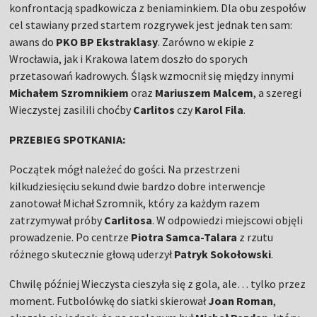
konfrontacją spadkowicza z beniaminkiem. Dla obu zespołów
cel stawiany przed startem rozgrywek jest jednak ten sam:
awans do
PKO BP Ekstraklasy
. Zarówno w ekipie z
Wrocławia, jak i Krakowa latem doszło do sporych
przetasowań kadrowych. Śląsk wzmocnił się między innymi
Michałem Szromnikiem
oraz
Mariuszem Malcem
, a szeregi
Wieczystej zasilili choćby
Carlitos
czy
Karol Fila
.
PRZEBIEG SPOTKANIA:
Początek mógł należeć do gości. Na przestrzeni
kilkudziesięciu sekund dwie bardzo dobre interwencje
zanotował Michał Szromnik, który za każdym razem
zatrzymywał próby
Carlitosa
. W odpowiedzi miejscowi objęli
prowadzenie. Po centrze
Piotra Samca-Talara
z rzutu
różnego skutecznie głową uderzył
Patryk Sokołowski
.
Chwilę później Wieczysta cieszyła się z gola, ale… tylko przez
moment. Futbolówkę do siatki skierował
Joan Roman
,