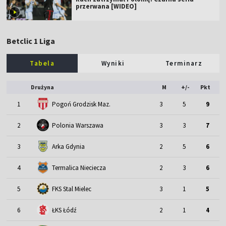
przerwana [WIDEO]
Betclic 1 Liga
Tabela
Wyniki
Terminarz
Drużyna
M
+/-
Pkt
1
Pogoń Grodzisk Maz.
3
5
9
2
Polonia Warszawa
3
3
7
3
Arka Gdynia
2
5
6
4
Termalica Nieciecza
2
3
6
5
FKS Stal Mielec
3
1
5
6
ŁKS Łódź
2
1
4