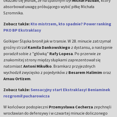
okazało się jednak, że na spalonym był
Michał Pazdan
, który
absorbował uwagę próbującego wybić piłkę Michała
Szromnika.
Zobacz także:
Kto mistrzem, kto spadnie? Power ranking
PKO BP Ekstraklasy
Golkiper Śląska bronił jak w transie. W 28. minucie zatrzymał
groźny strzał
Kamila Dankowskiego
z dystansu, a następnie
poradził sobie z "główką"
Rafy Lopesa
. Po przerwie ze
znakomitej strony między słupkami zaprezentował się
natomiast
Antoni Mikułko
. Bramkarz przyjezdnych
wychodził zwycięsko z pojedynków z
Besarem Halimim
oraz
Arnau Ortizem
.
Zobacz także:
Sensacyjny start Ekstraklasy! Beniaminek
rozgromił pucharowicza
W końcówce podopieczni
Przemysława Cecherza
zepchnęli
wrocławian do defensywy i w czwartej minucie doliczonego