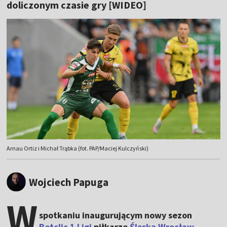
doliczonym czasie gry [WIDEO]
Arnau Ortiz i Michał Trąbka (fot. PAP/Maciej Kulczyński)
Wojciech Papuga
W
spotkaniu inaugurującym nowy sezon
Betclic 1 Ligi
piłkarze
Śląska Wrocław