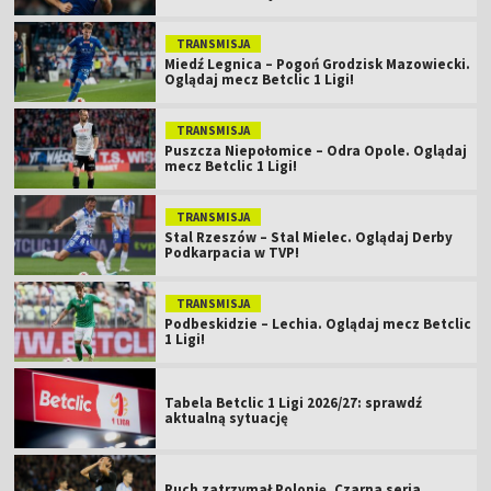
TRANSMISJA
Miedź Legnica – Pogoń Grodzisk Mazowiecki.
Oglądaj mecz Betclic 1 Ligi!
TRANSMISJA
Puszcza Niepołomice – Odra Opole. Oglądaj
mecz Betclic 1 Ligi!
TRANSMISJA
Stal Rzeszów – Stal Mielec. Oglądaj Derby
Podkarpacia w TVP!
TRANSMISJA
Podbeskidzie – Lechia. Oglądaj mecz Betclic
1 Ligi!
Tabela Betclic 1 Ligi 2026/27: sprawdź
aktualną sytuację
Ruch zatrzymał Polonię. Czarna seria