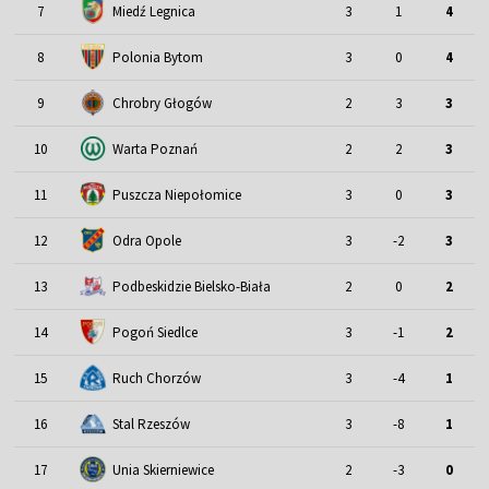
7
Miedź Legnica
3
1
4
8
Polonia Bytom
3
0
4
9
Chrobry Głogów
2
3
3
10
Warta Poznań
2
2
3
11
Puszcza Niepołomice
3
0
3
12
Odra Opole
3
-2
3
13
Podbeskidzie Bielsko-Biała
2
0
2
14
Pogoń Siedlce
3
-1
2
15
Ruch Chorzów
3
-4
1
16
Stal Rzeszów
3
-8
1
17
Unia Skierniewice
2
-3
0