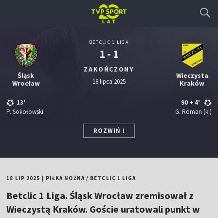
BETCLIC 1 LIGA
1 - 1
ZAKOŃCZONY
Śląsk
Wieczysta
18 lipca 2025
Wrocław
Kraków
13'
90
+ 4'
P. Sokołowski
G. Roman
(k.)
ROZWIŃ
18 LIP 2025
|
PIŁKA NOŻNA
/
BETCLIC 1 LIGA
Betclic 1 Liga. Śląsk Wrocław zremisował z
Wieczystą Kraków. Goście uratowali punkt w