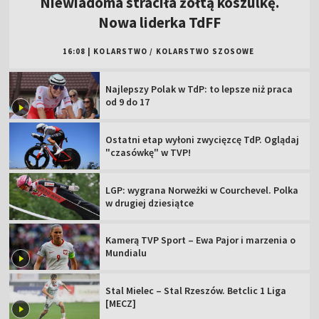
Niewiadoma straciła żółtą koszulkę.
Nowa liderka TdFF
16:08
|
KOLARSTWO
/
KOLARSTWO SZOSOWE
Najlepszy Polak w TdP: to lepsze niż praca
od 9 do 17
Ostatni etap wyłoni zwycięzcę TdP. Oglądaj
"czasówkę" w TVP!
LGP: wygrana Norweżki w Courchevel. Polka
w drugiej dziesiątce
Kamerą TVP Sport – Ewa Pajor i marzenia o
Mundialu
Stal Mielec – Stal Rzeszów. Betclic 1 Liga
[MECZ]