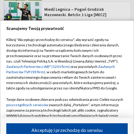
Miedź Legnica – Pogoń Grodzisk
Mazowiecki. Betclic 1 Liga [MECZ]
Szanujemy Twoją prywatność
Kliknij "Akceptuję i przechodzę do serwisu", aby wyrazić zgody na
korzystanie z technologii automatycznego śledzenia i zbierania danych,
TVP
dostęp do informacji na Twoim urządzeniu końcowym i ich
Abonament TVP
Regulamin TVP
przechowywanie oraz na przetwarzanie Twoich danych osobowych przez
nas, czyli Telewizję Polską S.A. w likwidacji (zwaną dalej również „TVP”),
Polityka prywatności
Sklep TVP
Zaufanych Partnerów z IAB* (1201 firm)
oraz pozostałych
Zaufanych
Partnerów TVP (93 firm)
, w celach marketingowych (w tym do
Biuro Reklamy
Moje zgody
zautomatyzowanego dopasowania reklam do Twoich zainteresowań i
mierzenia ich skuteczności) i pozostałych, które wskazujemy poniżej, a
Oferta Handlowa
Biuro reklamy
także zgody na udostępnianie przez nas identyfikatora PPID do Google.
Telegazeta ogłoszenia
Kontakt
Twoje dane osobowe zbierane podczas odwiedzania przez Ciebie naszych
Emisja w TVP
poszczególnych serwisów
zwanych dalej „Portalem”, w tym informacje
zapisywane za pomocą technologii takich jak: pliki cookie, sygnalizatory
Kanały
Rada Programowa
WWW lub innych podobnych technologii umożliwiających świadczenie
dopasowanych i bezpiecznych usług, personalizację treści oraz reklam,
Ogłoszenia przetargowe
udostępnianie funkcji mediów społecznościowych oraz analizowanie
©2026 Telewizja Polska Spółka Akcyjna w likwidacji
Akceptuję i przechodzę do serwisu
ruchu w Internecie.
Akademia Telewizyjna