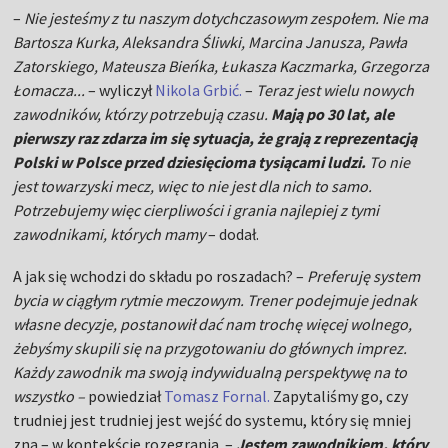
–
Nie jesteśmy z tu naszym dotychczasowym zespołem. Nie ma
Bartosza Kurka, Aleksandra Śliwki, Marcina Janusza, Pawła
Zatorskiego, Mateusza Bieńka, Łukasza Kaczmarka, Grzegorza
Łomacza...
– wyliczył
Nikola Grbić.
–
Teraz jest wielu nowych
zawodników, którzy potrzebują czasu.
Mają po 30 lat, ale
pierwszy raz zdarza im się sytuacja, że grają z reprezentacją
Polski w Polsce przed dziesięcioma tysiącami ludzi.
To nie
jest towarzyski mecz, więc to nie jest dla nich to samo.
Potrzebujemy więc cierpliwości i grania najlepiej z tymi
zawodnikami, których mamy
– dodał.
A jak się wchodzi do składu po roszadach? –
Preferuję system
bycia w ciągłym rytmie meczowym. Trener podejmuje jednak
własne decyzje, postanowił dać nam trochę więcej wolnego,
żebyśmy skupili się na przygotowaniu do głównych imprez.
Każdy zawodnik ma swoją indywidualną perspektywę na to
wszystko –
powiedział
Tomasz Fornal.
Zapytaliśmy go, czy
trudniej jest trudniej jest wejść do systemu, który się mniej
zna – w kontekście rozegrania. –
Jestem zawodnikiem, który