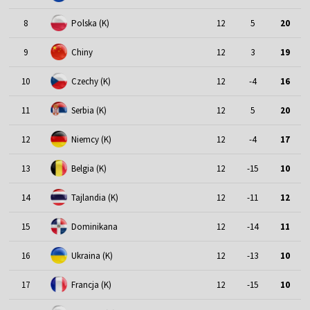
8
Polska (K)
12
5
20
9
Chiny
12
3
19
10
Czechy (K)
12
-4
16
11
Serbia (K)
12
5
20
12
Niemcy (K)
12
-4
17
13
Belgia (K)
12
-15
10
14
Tajlandia (K)
12
-11
12
15
Dominikana
12
-14
11
16
Ukraina (K)
12
-13
10
17
Francja (K)
12
-15
10