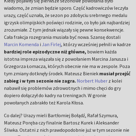
Kiedy pojawiły się pierwsze sezonowe powołania było
wiadomo, że zmian będzie sporo. Część kadrowiczów leczyła
urazy, część uznała, że sezon po zdobyciu srebrnego medalu
igrzysk olimpijskich poświęci rodzinie, co było jak najbardziej
zrozumiałe. Z tym jednak wiązały się pewne konsekwencje.
Cała frakcja rozegrania musiała być nowa. Szansę dostali
Marcin Komenda
i
Jan Firlej
, którzy wcześniej pełnili w kadrze
bardziej role epizodyczne niż główne,
bowiem każda
istotna impreza wiązała się z powołaniem Marcina Janusza i
Grzegorza Łomacza, których obecnie nie ma w zespole. Poza
tym zmiany dotknęły środek. Mateusz Bieniek
musiał przejść
zabieg i w tym sezonie nie zagra.
Norbert Huber
z kolei
nabawił się problemów zdrowotnych i mimo chęci do gry
dopiero dołączył do kadry na treningach. W gronie
powołanych zabrakło też Karola Kłosa.
Co dalej? Urazy mieli Bartłomiej Bołądź, Rafał Szymura,
Mateusz Poręba czy finalnie Bartosz Kurek i Aleksander
Śliwka. Ostatni z nich prawdopodobnie już w tym sezonie nie