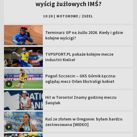
wyścig żużlowych IMŚ?
10:20
|
MOTOROWE
/
ŻUŻEL
Terminarz GP na żużlu 2026. Kiedy i gdzie
kolejne wyścigi?
TVPSPORT.PL pokaże kolejne mecze
Industrii Kielce!
Pogoń Szczecin – GKS Górnik Łęczna:
oglądaj mecz Orlen Ekstraligi kobiet
Hit w Toronto! Znamy godzinę meczu
Świątek
Kuś ze złotem w Oregonie: byłam bardzo
zestresowana [WIDEO]