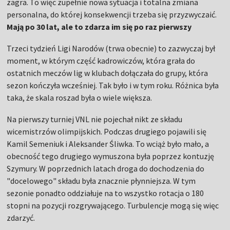
zagra. To więc zupełnie nowa sytuacja i totalna zmiana
personalna, do której konsekwencji trzeba się przyzwyczaić.
Mają po 30 lat, ale to zdarza im się po raz pierwszy
Trzeci tydzień Ligi Narodów (trwa obecnie) to zazwyczaj był
moment, w którym część kadrowiczów, która grała do
ostatnich meczów lig w klubach dołączała do grupy, która
sezon kończyła wcześniej. Tak było i w tym roku. Różnica była
taka, że skala roszad była o wiele większa.
Na pierwszy turniej VNL nie pojechał nikt ze składu
wicemistrzów olimpijskich. Podczas drugiego pojawili się
Kamil Semeniuk i Aleksander Śliwka. To wciąż było mało, a
obecność tego drugiego wymuszona była poprzez kontuzję
Szymury. W poprzednich latach droga do dochodzenia do
"docelowego" składu była znacznie płynniejsza. W tym
sezonie ponadto oddziałuje na to wszystko rotacja o 180
stopni na pozycji rozgrywającego. Turbulencje mogą się więc
zdarzyć.