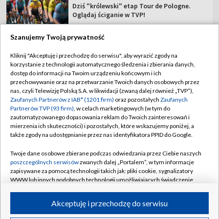
Dziś "królewski" etap Tour de Pologne.
Oglądaj ściganie w TVP!
Szanujemy Twoją prywatność
Kliknij "Akceptuję i przechodzę do serwisu", aby wyrazić zgody na
korzystanie z technologii automatycznego śledzenia i zbierania danych,
TVP
dostęp do informacji na Twoim urządzeniu końcowym i ich
Abonament TVP
Regulamin TVP
przechowywanie oraz na przetwarzanie Twoich danych osobowych przez
nas, czyli Telewizję Polską S.A. w likwidacji (zwaną dalej również „TVP”),
Polityka prywatności
Sklep TVP
Zaufanych Partnerów z IAB* (1201 firm)
oraz pozostałych
Zaufanych
Partnerów TVP (93 firm)
, w celach marketingowych (w tym do
Biuro Reklamy
Moje zgody
zautomatyzowanego dopasowania reklam do Twoich zainteresowań i
mierzenia ich skuteczności) i pozostałych, które wskazujemy poniżej, a
Oferta Handlowa
Biuro reklamy
także zgody na udostępnianie przez nas identyfikatora PPID do Google.
Telegazeta ogłoszenia
Kontakt
Twoje dane osobowe zbierane podczas odwiedzania przez Ciebie naszych
Emisja w TVP
poszczególnych serwisów
zwanych dalej „Portalem”, w tym informacje
zapisywane za pomocą technologii takich jak: pliki cookie, sygnalizatory
Kanały
Rada Programowa
WWW lub innych podobnych technologii umożliwiających świadczenie
dopasowanych i bezpiecznych usług, personalizację treści oraz reklam,
Ogłoszenia przetargowe
udostępnianie funkcji mediów społecznościowych oraz analizowanie
©2026 Telewizja Polska Spółka Akcyjna w likwidacji
Akceptuję i przechodzę do serwisu
ruchu w Internecie.
Akademia Telewizyjna