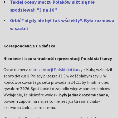
Takiej oceny meczu Polaków nikt się nie
spodziewał. "3 na 10"
Grbić "nigdy nie był tak wściekły". Była rozmowa
w szatni
Korespondencja z Gdańska
Nieobecni i spora trudność reprezentacji Polski siatkarzy
Ostatni mecz
reprezentacji Polski siatkarzy
z Kubą wzbudził
sporo dyskusji. Polacy przegrali 1:3 w dość słabym stylu. W
końcówce czwartego seta prowadzili 24:21, by finalnie ulec
rywalom 24:26. Spotkanie to zapadło więc w pamięć kibiców.
Wydaje się, że niektóre wnioski
były jednak rozdmuchane
,
bowiem zapomina się, że to nie jest już ta sama biało-
czerwona kadra, co rok temu.