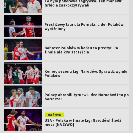
To była pokerowa zagrywka. Ten manewr
Grbicia zaskoczył rywali
Prestiżowy laur dla Fornala. Lider Polaków
wyróżniony
Bohater Polaków w końcu to przeżył. Po
finale nie krył szczęścia
Koniec sezonu Ligi Narodów. Sprawdź wyniki
Polaków
Polacy obronili tytuł w Lidze Narodów! I to po
horrorze!
NA ŻYWO
USA – Polska w finale Ligi Narodów! Śledź
mecz [NA ŻYWO]