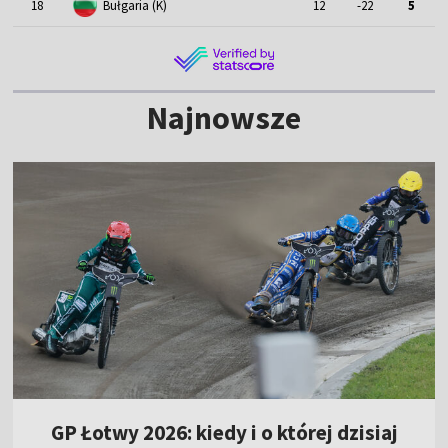
18
Bułgaria (K)
12
-22
5
Najnowsze
GP Łotwy 2026: kiedy i o której dzisiaj