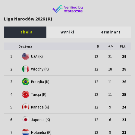
Liga Narodów 2026 (K)
Tabela
Wyniki
Terminarz
Drużyna
M
+/-
Pkt
1
USA (K)
12
21
29
2
Włochy (K)
12
18
28
3
Brazylia (K)
12
11
26
4
Turcja (K)
12
11
25
5
Kanada (K)
12
9
24
6
Japonia (K)
12
6
21
7
Holandia (K)
12
9
21