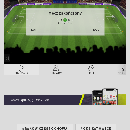
Mecz zakończony
3
6
Rzuty rożne
KAT
RAK
NA ŻYWO
SKŁADY
H2H
ZDARZE
Pobierz aplikację
TVP SPORT
#RAKÓW CZĘSTOCHOWA
#GKS KATOWICE