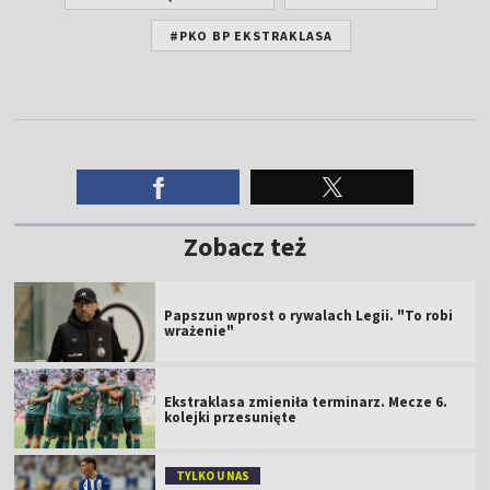
#PKO BP EKSTRAKLASA
Zobacz też
Papszun wprost o rywalach Legii. "To robi
wrażenie"
Ekstraklasa zmieniła terminarz. Mecze 6.
kolejki przesunięte
TYLKO U NAS