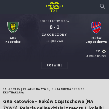
PKO BP EKSTRAKLASA
0 - 1
ZAKOŃCZONY
GKS
Raków
19 lipca 2025
Katowice
Częstochowa
51'
J. Braut Brunes
ROZWIŃ
19 LIP 2025
|
RELACJE NA ŻYWO
/
PIŁKA NOŻNA
/
PKO BP
EKSTRAKLASA
GKS Katowice – Raków Częstochowa [NA
ŻYWO]. Relacja online dzisiaj z meczu 1. kolejki