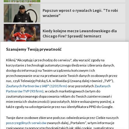
Papszun wprost o rywalach Legii. "To robi
wrażenie"
Kiedy kolejne mecze Lewandowskiego dla
Chicago Fire? Sprawdź terminarz
Szanujemy Twoją prywatność
Kliknij "Akceptuję i przechodzę do serwisu", aby wyrazić zgody na
korzystanie z technologii automatycznego śledzenia i zbierania danych,
TVP
dostęp do informacji na Twoim urządzeniu końcowym i ich
Abonament TVP
Regulamin TVP
przechowywanie oraz na przetwarzanie Twoich danych osobowych przez
nas, czyli Telewizję Polską S.A. w likwidacji (zwaną dalej również „TVP”),
Polityka prywatności
Sklep TVP
Zaufanych Partnerów z IAB* (1201 firm)
oraz pozostałych
Zaufanych
Partnerów TVP (93 firm)
, w celach marketingowych (w tym do
Biuro Reklamy
Moje zgody
zautomatyzowanego dopasowania reklam do Twoich zainteresowań i
mierzenia ich skuteczności) i pozostałych, które wskazujemy poniżej, a
Oferta Handlowa
Biuro reklamy
także zgody na udostępnianie przez nas identyfikatora PPID do Google.
Telegazeta ogłoszenia
Kontakt
Twoje dane osobowe zbierane podczas odwiedzania przez Ciebie naszych
Emisja w TVP
poszczególnych serwisów
zwanych dalej „Portalem”, w tym informacje
zapisywane za pomocą technologii takich jak: pliki cookie, sygnalizatory