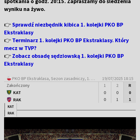
spotkania o godz. 20:15. Zapraszamy do śledzenia
wyniku na żywo.
👉
Sprawdź niezbędnik kibica 1. kolejki PKO BP
Ekstraklasy
👉
Terminarz 1. kolejki PKO BP Ekstraklasy. Który
mecz w TVP?
👉
Zobacz obsadę sędziowską 1. kolejki PKO BP
Ekstraklasy
PKO BP Ekstraklasa
, Sezon zasadniczy, 1. Kolejka
19/07/2025 18:15
Zakończony
1
2
R
KAT
0
0
0
0
1
1
RAK
KAT
RAK