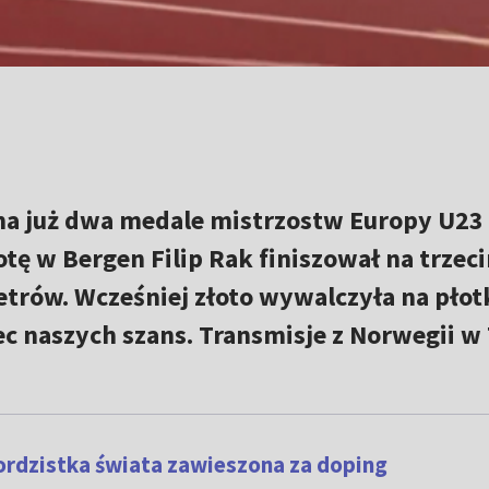
 ma już dwa medale mistrzostw Europy U23
otę w Bergen Filip Rak finiszował na trzec
etrów. Wcześniej złoto wywalczyła na płot
niec naszych szans. Transmisje z Norwegii w
rdzistka świata zawieszona za doping