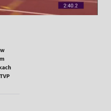
 w
im
kach
 TVP