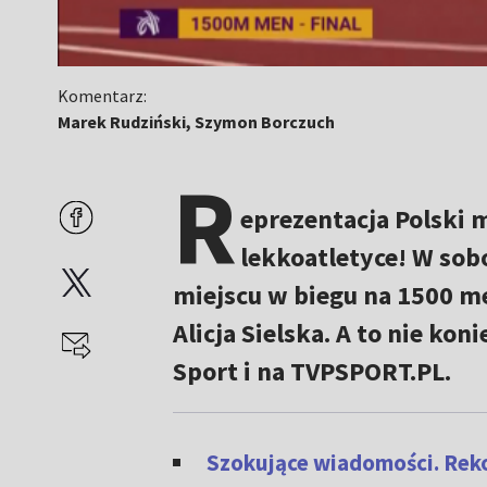
Komentarz:
Marek Rudziński, Szymon Borczuch
R
eprezentacja Polski
lekkoatletyce! W sob
miejscu w biegu na 1500 m
Alicja Sielska. A to nie ko
Sport i na TVPSPORT.PL.
Szokujące wiadomości. Reko