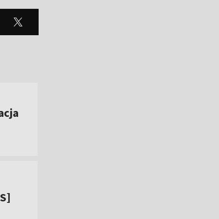
acja
IS]