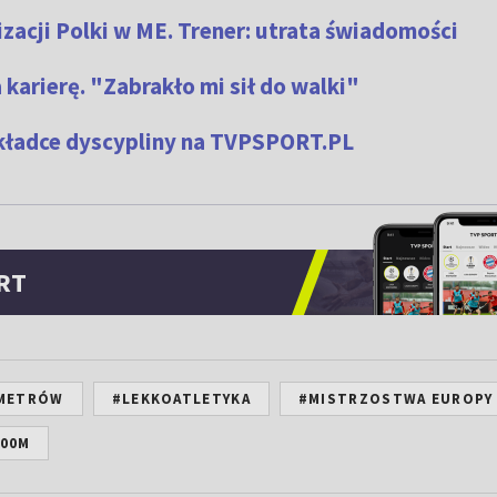
zacji Polki w ME. Trener: utrata świadomości
karierę. "Zabrakło mi sił do walki"
akładce dyscypliny na TVPSPORT.PL
RT
 METRÓW
#LEKKOATLETYKA
#MISTRZOSTWA EUROPY
500M