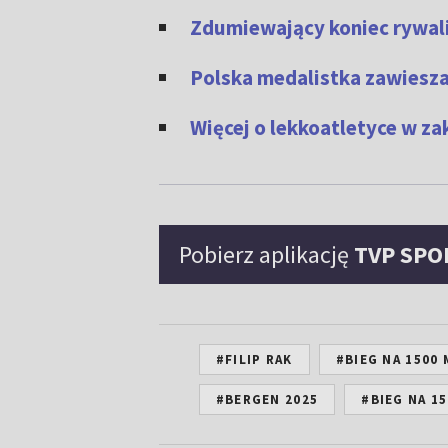
Zdumiewający koniec rywali
Polska medalistka zawiesza 
Więcej o lekkoatletyce w z
Pobierz aplikację
TVP SPO
#FILIP RAK
#BIEG NA 1500
#BERGEN 2025
#BIEG NA 1