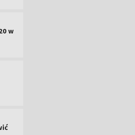
20 w
wić