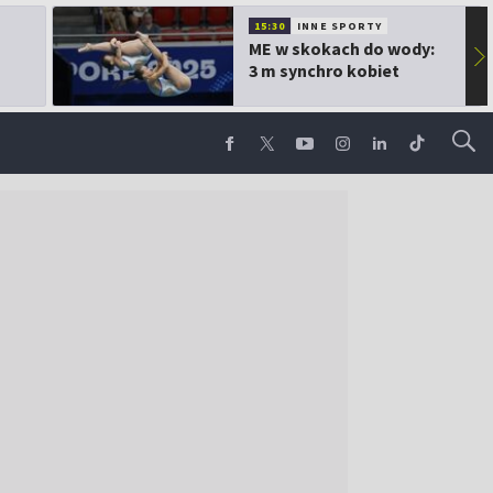
15:30
INNE SPORTY
ME w skokach do wody:
▶
3 m synchro kobiet