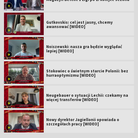
Gutkovskis: cel jest jasny, chcemy
awansować [WIDEO]
Noiszewski: nasza gra będzie wyglądać
lepiej [WIDEO]
Stokowiec o świetnym starcie Polonii: bez
hurraoptymizmu [WIDEO]
Neugebauer o sytuacji Lechii: czekamy na
więcej transferów [WIDEO]
Nowy dyrektor Jagiellonii opowiada o
szczegółach pracy [WIDEO]