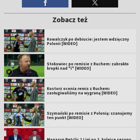
Zobacz też
Kowalczyk po debiucie: jestem wdzięczny
Polonii [WIDEO]
Stokowiec po remisie z Ruchem: zabrakło
kropki nad "i" [WIDEO]
Kostorz ocenia remis z Ruchem:
zasługiwaliśmy na wygraną [WIDEO]
Szymański po remisie z Polonią: szanujemy
ten punkt [WIDEO]
Magazyn Betclic 1 Ligi po 2. kolejce sezonu