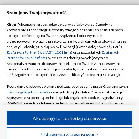
Szanujemy Twoją prywatność
TVP
Kliknij "Akceptuję i przechodzę do serwisu", aby wyrazić zgody na
korzystanie z technologii automatycznego śledzenia i zbierania danych,
Abonament TVP
Regulamin TVP
dostęp do informacji na Twoim urządzeniu końcowym i ich
Polityka prywatności
Sklep TVP
przechowywanie oraz na przetwarzanie Twoich danych osobowych przez
nas, czyli Telewizję Polską S.A. w likwidacji (zwaną dalej również „TVP”),
Biuro Reklamy
Moje zgody
Zaufanych Partnerów z IAB* (1201 firm)
oraz pozostałych
Zaufanych
Partnerów TVP (93 firm)
, w celach marketingowych (w tym do
Oferta Handlowa
Biuro reklamy
zautomatyzowanego dopasowania reklam do Twoich zainteresowań i
mierzenia ich skuteczności) i pozostałych, które wskazujemy poniżej, a
Telegazeta ogłoszenia
Kontakt
także zgody na udostępnianie przez nas identyfikatora PPID do Google.
Emisja w TVP
Twoje dane osobowe zbierane podczas odwiedzania przez Ciebie naszych
Kanały
Rada Programowa
poszczególnych serwisów
zwanych dalej „Portalem”, w tym informacje
zapisywane za pomocą technologii takich jak: pliki cookie, sygnalizatory
Ogłoszenia przetargowe
WWW lub innych podobnych technologii umożliwiających świadczenie
©2026 Telewizja Polska Spółka Akcyjna w likwidacji
dopasowanych i bezpiecznych usług, personalizację treści oraz reklam,
Akademia Telewizyjna
udostępnianie funkcji mediów społecznościowych oraz analizowanie
Akceptuję i przechodzę do serwisu
Informacje o nadawcy
ruchu w Internecie.
Centrum informacji TVP
Twoje dane osobowe zbierane podczas odwiedzania przez Ciebie
Ustawienia zaawansowane
News
Transmisje
Wideo
Więcej
poszczególnych serwisów
na Portalu, takie jak adresy IP, identyfikatory