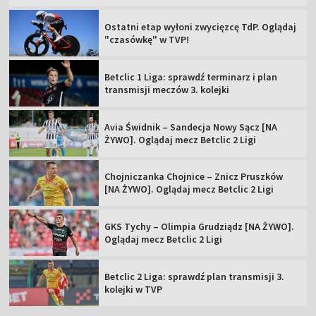
Ostatni etap wyłoni zwycięzcę TdP. Oglądaj
"czasówkę" w TVP!
Betclic 1 Liga: sprawdź terminarz i plan
transmisji meczów 3. kolejki
Avia Świdnik – Sandecja Nowy Sącz [NA
ŻYWO]. Oglądaj mecz Betclic 2 Ligi
Chojniczanka Chojnice – Znicz Pruszków
[NA ŻYWO]. Oglądaj mecz Betclic 2 Ligi
GKS Tychy – Olimpia Grudziądz [NA ŻYWO].
Oglądaj mecz Betclic 2 Ligi
Betclic 2 Liga: sprawdź plan transmisji 3.
kolejki w TVP