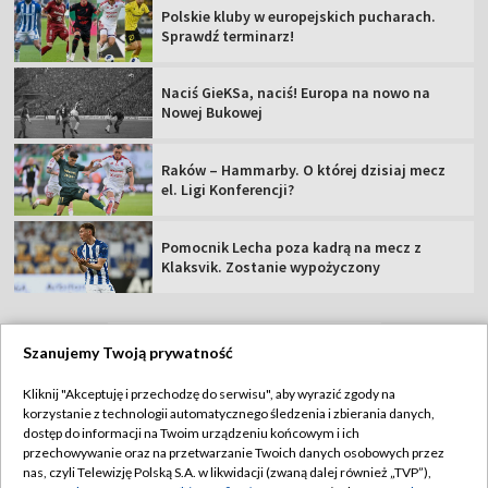
Polskie kluby w europejskich pucharach.
Sprawdź terminarz!
Naciś GieKSa, naciś! Europa na nowo na
Nowej Bukowej
Raków – Hammarby. O której dzisiaj mecz
el. Ligi Konferencji?
Pomocnik Lecha poza kadrą na mecz z
Klaksvik. Zostanie wypożyczony
Szanujemy Twoją prywatność
TVP
Kliknij "Akceptuję i przechodzę do serwisu", aby wyrazić zgody na
korzystanie z technologii automatycznego śledzenia i zbierania danych,
Abonament TVP
Regulamin TVP
dostęp do informacji na Twoim urządzeniu końcowym i ich
Polityka prywatności
Sklep TVP
przechowywanie oraz na przetwarzanie Twoich danych osobowych przez
nas, czyli Telewizję Polską S.A. w likwidacji (zwaną dalej również „TVP”),
Biuro Reklamy
Moje zgody