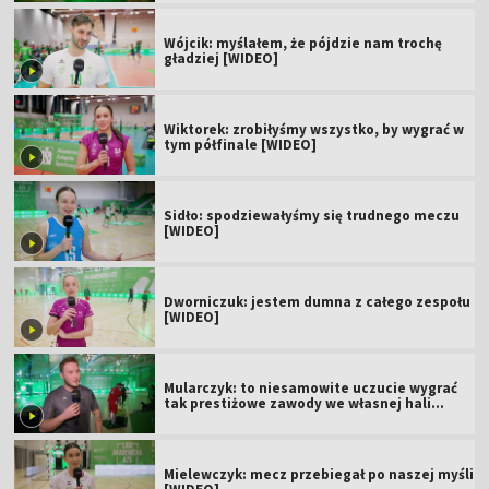
Wójcik: myślałem, że pójdzie nam trochę
gładziej [WIDEO]
Wiktorek: zrobiłyśmy wszystko, by wygrać w
tym półfinale [WIDEO]
Sidło: spodziewałyśmy się trudnego meczu
[WIDEO]
Dworniczuk: jestem dumna z całego zespołu
[WIDEO]
Mularczyk: to niesamowite uczucie wygrać
tak prestiżowe zawody we własnej hali
[WIDEO]
Mielewczyk: mecz przebiegał po naszej myśli