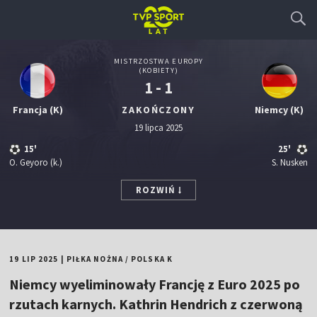
MISTRZOSTWA EUROPY
(KOBIETY)
1 - 1
Francja (K)
ZAKOŃCZONY
Niemcy (K)
19 lipca 2025
15'
25'
O. Geyoro
(k.)
S. Nusken
ROZWIŃ
19 LIP 2025
|
PIŁKA NOŻNA
/
POLSKA K
Niemcy wyeliminowały Francję z Euro 2025 po
rzutach karnych. Kathrin Hendrich z czerwoną