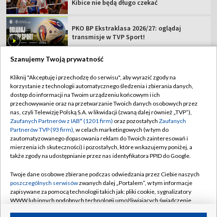
Kibice nie będą długo czekać
PKO BP Ekstraklasa 2026/27: oglądaj
transmisje w TVP Sport!
Szanujemy Twoją prywatność
Kliknij "Akceptuję i przechodzę do serwisu", aby wyrazić zgody na
korzystanie z technologii automatycznego śledzenia i zbierania danych,
TVP
dostęp do informacji na Twoim urządzeniu końcowym i ich
Abonament TVP
Regulamin TVP
przechowywanie oraz na przetwarzanie Twoich danych osobowych przez
nas, czyli Telewizję Polską S.A. w likwidacji (zwaną dalej również „TVP”),
Polityka prywatności
Sklep TVP
Zaufanych Partnerów z IAB* (1201 firm)
oraz pozostałych
Zaufanych
Partnerów TVP (93 firm)
, w celach marketingowych (w tym do
Biuro Reklamy
Moje zgody
zautomatyzowanego dopasowania reklam do Twoich zainteresowań i
mierzenia ich skuteczności) i pozostałych, które wskazujemy poniżej, a
Oferta Handlowa
Biuro reklamy
także zgody na udostępnianie przez nas identyfikatora PPID do Google.
Telegazeta ogłoszenia
Kontakt
Twoje dane osobowe zbierane podczas odwiedzania przez Ciebie naszych
Emisja w TVP
poszczególnych serwisów
zwanych dalej „Portalem”, w tym informacje
zapisywane za pomocą technologii takich jak: pliki cookie, sygnalizatory
Kanały
Rada Programowa
WWW lub innych podobnych technologii umożliwiających świadczenie
dopasowanych i bezpiecznych usług, personalizację treści oraz reklam,
Ogłoszenia przetargowe