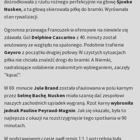
dośrodkowała z rzutu rożnego perfekcyjnie na głowę
Sjoeke
Nusken
, a ta głową skierowała piłkę do bramki. Wyrównała
stan rywalizacji.
Ogromna przewaga Francuzek w ofensywie na niewiele się
zdawała. Gol
Delphine Cascarino
z 40. minuty został
anulowany ze względu na spalonego. Podobnie trafienie
Geyoro
z początku drugiej połowy. W czystych sytuacjach
piłka nie chciała znaleźć drogi do bramki. A Niemki,
nadrabiające osłabienie znakomitym wybieganiem, zaczęły
"kąsać".
W 69. minucie
Jule Brand
została sfaulowana w polu karnym
przez
Selmę Bachę
.
Nusken
miała szansę dać zespołowi
naszych zachodnich sąsiadek wygraną. Rzut karny
wybroniła
jednak Pauline Peyraud-Magnin
. Jak się okazało, była to
najlepsza z okazji na rozstrzygnięcie tego spotkania w 90
minutach.
W podstawowym czasie padł remis 1:1. I potrzebna była