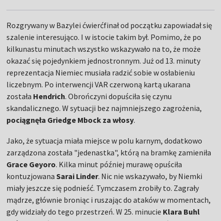
Rozgrywany w Bazylei ćwierćfinał od początku zapowiadał się
szalenie interesująco. I w istocie takim był. Pomimo, że po
kilkunastu minutach wszystko wskazywało na to, że może
okazać się pojedynkiem jednostronnym. Już od 13. minuty
reprezentacja Niemiec musiała radzić sobie w osłabieniu
liczebnym. Po interwencji VAR czerwoną kartą ukarana
została
Hendrich
. Obrończyni dopuściła się czynu
skandalicznego. W sytuacji bez najmniejszego zagrożenia,
pociągnęła Griedge Mbock za włosy
.
Jako, że sytuacja miała miejsce w polu karnym, dodatkowo
zarządzona została "jedenastka", którą na bramkę zamieniła
Grace Geyoro
. Kilka minut później murawę opuściła
kontuzjowana
Sarai Linder
. Nic nie wskazywało, by Niemki
miały jeszcze się podnieść. Tymczasem zrobiły to. Zagrały
mądrze, głównie broniąc i ruszając do ataków w momentach,
gdy widziały do tego przestrzeń. W 25. minucie
Klara Buhl