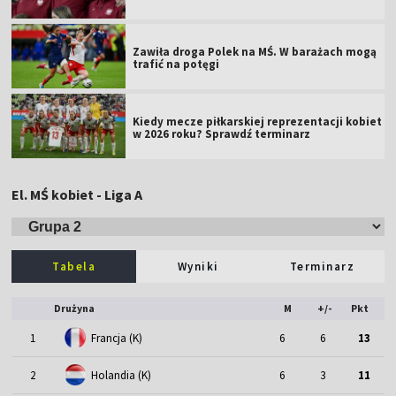
Zawiła droga Polek na MŚ. W barażach mogą
trafić na potęgi
Kiedy mecze piłkarskiej reprezentacji kobiet
w 2026 roku? Sprawdź terminarz
El. MŚ kobiet - Liga A
Tabela
Wyniki
Terminarz
Drużyna
M
+/-
Pkt
1
Francja (K)
6
6
13
2
Holandia (K)
6
3
11