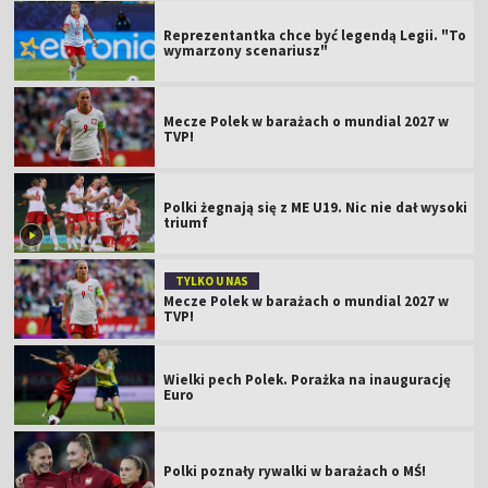
Reprezentantka chce być legendą Legii. "To
wymarzony scenariusz"
Mecze Polek w barażach o mundial 2027 w
TVP!
Polki żegnają się z ME U19. Nic nie dał wysoki
triumf
TYLKO U NAS
Mecze Polek w barażach o mundial 2027 w
TVP!
Wielki pech Polek. Porażka na inaugurację
Euro
Polki poznały rywalki w barażach o MŚ!