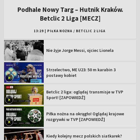
Podhale Nowy Targ – Hutnik Kraków.
Betclic 2 Liga [MECZ]
13:29
|
PIŁKA NOŻNA
/
BETCLIC 2 LIGA
Nie żyje Jorge Messi, ojciec Lionela
Strzelectwo, ME U23: 50 m karabin 3
postawy kobiet
Betclic 2 liga: oglądaj transmisje w TVP
Sport! [ZAPOWIEDŹ]
Piłka nożna na okrągło! Oglądaj krajowe
rozgrywki w TVP [ZAPOWIEDŹ]
Kiedy kolejny mecz polskich siatkarek?