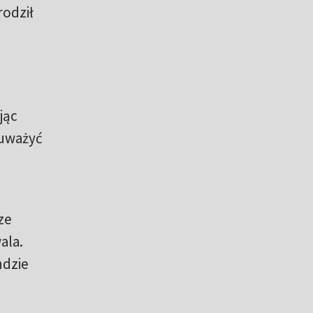
rodził
a
jąc
auważyć
ze
ala.
ndzie