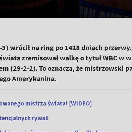
-3) wrócił na ring po 1428 dniach przerwy.
 świata zremisował walkę o tytuł WBC w 
sem (29-2-2). To oznacza, że mistrzowski p
szego Amerykanina.
owanego mistrza świata! [WIDEO]
tencjalnych rywali