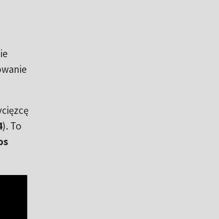
ie
owanie
ycięzcę
4
). To
os