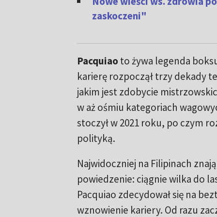
Nowe wieści ws. zdrowia po
zaskoczeni"
Pacquiao
to żywa legenda bok
karierę rozpoczął trzy dekady t
jakim jest zdobycie mistrzowski
w aż ośmiu kategoriach wagowyc
stoczył w 2021 roku, po czym r
polityką.
Najwidoczniej na Filipinach znają
powiedzenie: ciągnie wilka do las
Pacquiao zdecydował się na be
wznowienie kariery. Od razu zac