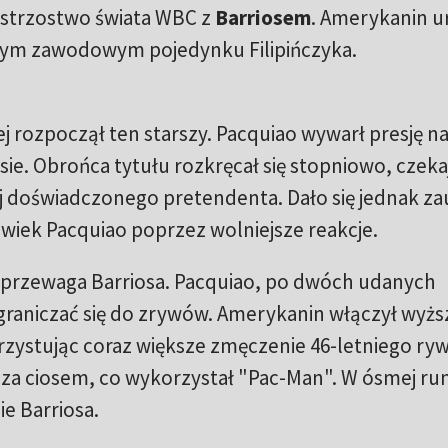
istrzostwo świata WBC z
Barriosem
. Amerykanin u
zym zawodowym pojedynku Filipińczyka.
 rozpoczął ten starszy. Pacquiao wywarł presję n
e. Obrońca tytułu rozkręcał się stopniowo, czeka
ej doświadczonego pretendenta. Dało się jednak z
 wiek Pacquiao poprzez wolniejsze reakcje.
 przewaga Barriosa. Pacquiao, po dwóch udanych
ograniczać się do zrywów. Amerykanin włączył wyżs
zystując coraz większe zmęczenie 46-letniego ryw
k za ciosem, co wykorzystał "Pac-Man". W ósmej ru
ie Barriosa.