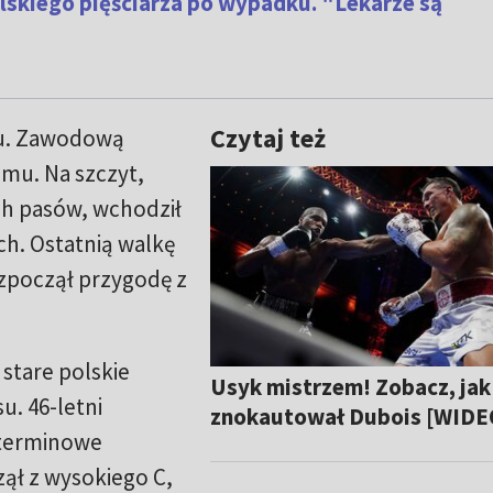
lskiego pięściarza po wypadku. "Lekarze są
Czytaj też
su. Zawodową
emu. Na szczyt,
ch pasów, wchodził
h. Ostatnią walkę
ozpoczął przygodę z
 stare polskie
Usyk mistrzem! Zobacz, jak
u. 46-letni
znokautował Dubois [WIDE
zterminowe
zął z wysokiego C,