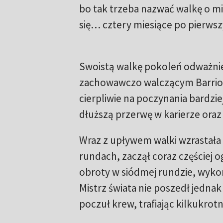
bo tak trzeba nazwać walkę o m
się… cztery miesiące po pierws
Swoistą walkę pokoleń odważniej
zachowawczo walczącym Barriosi
cierpliwie na poczynania bardzi
dłuższą przerwę w karierze oraz
Wraz z upływem walki wzrastała
rundach, zaczął coraz częściej 
obroty w siódmej rundzie, wykor
Mistrz świata nie poszedł jedna
poczuł krew, trafiając kilkukrotn