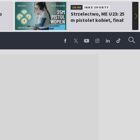
10:00
INNE SPORTY
p
Strzelectwo, ME U23: 25
▶
m pistolet kobiet, finał