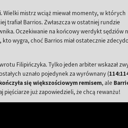
i. Wielki mistrz wciąż miewał momenty, w których
ej trafiał Barrios. Zwłaszcza w ostatniej rundzie
wnika. Oczekiwanie na końcowy werdykt sędziów n
 kto wygra, choć Barrios miał ostatecznie zdecyd
wrotu Filipińczyka. Tylko jeden arbiter wskazał zw
ostałych uznało pojedynek za wyrównany (
114:11
kończyła się większościowym remisem
, ale
Barri
aj pięściarze już zapowiedzieli, że chcą rewanżu!