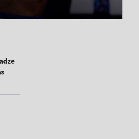
wadze
as