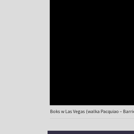
Boks w Las Vegas (walka Pacquiao – Barri