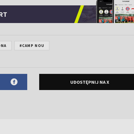
RT
ONA
#CAMP NOU
UDOSTĘPNIJ NA X