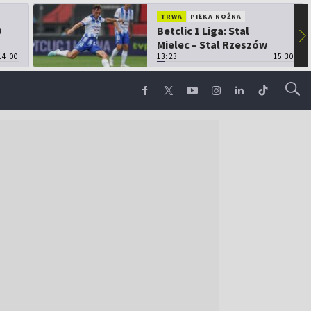
TRWA
PIŁKA NOŻNA
0
Betclic 1 Liga: Stal
▶
Mielec – Stal Rzeszów
14:00
13:23
15:30