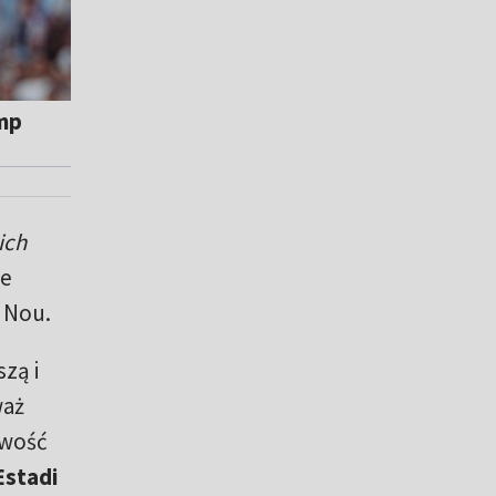
amp
ich
ie
 Nou.
zą i
waż
iwość
Estadi