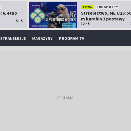
O
TRWA
INNE SPORTY
 6. etap
Strzelectwo, ME U23: 5
m karabin 3 postawy
15:15
kobiet
12:45
ETRANSMISJE
MAGAZYNY
PROGRAM TV