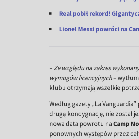
Real pobił rekord! Gigantyc
Lionel Messi powróci na Ca
–
Ze względu na zakres wykonanyc
wymogów licencyjnych
– wytłum
klubu otrzymają wszelkie potr
Według gazety „La Vanguardia” p
drugą kondygnację, nie został j
nowa data powrotu na
Camp No
ponownych występów przez cał