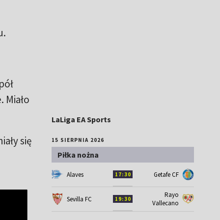
u.
spół
. Miało
LaLiga EA Sports
ały się
15 SIERPNIA 2026
Piłka nożna
Alaves
Getafe CF
17:30
Rayo
Sevilla FC
19:30
Vallecano