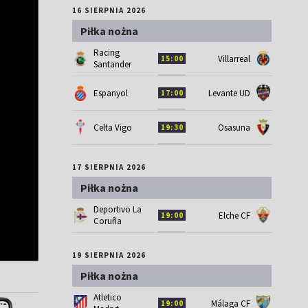
16 SIERPNIA 2026
Piłka nożna
Racing
Villarreal
15:00
Santander
Espanyol
Levante UD
17:00
Celta Vigo
Osasuna
19:30
17 SIERPNIA 2026
Piłka nożna
Deportivo La
Elche CF
19:00
Coruña
19 SIERPNIA 2026
Piłka nożna
Atletico
Málaga CF
19:00