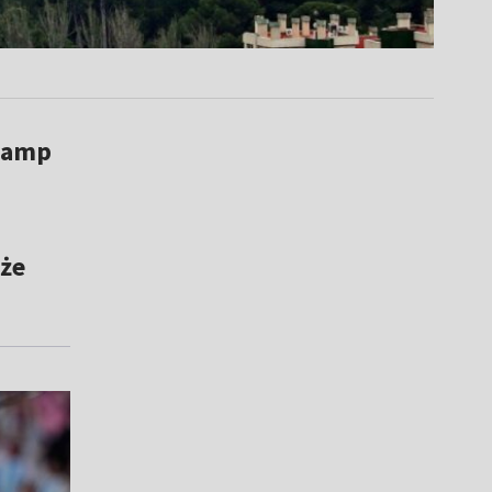
Camp
oże