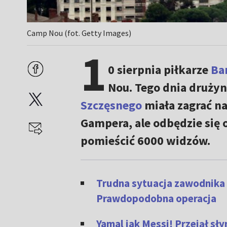
Camp Nou (fot. Getty Images)
1
0 sierpnia piłkarze
Ba
Nou. Tego dnia druży
Szczęsnego
miała zagrać n
Gampera, ale odbędzie się 
pomieścić 6000 widzów.
Trudna sytuacja zawodnika 
Prawdopodobna operacja
Yamal jak Messi! Przejął sł