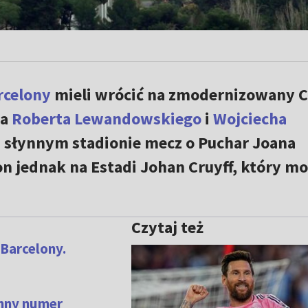
rcelony
mieli wrócić na zmodernizowany 
na
Roberta Lewandowskiego
i
Wojciecha
a słynnym stadionie mecz o Puchar Joana
on jednak na Estadi Johan Cruyff, który m
Czytaj też
Barcelony.
ynny numer