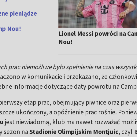
zne pieniądze
mp Nou!
Lionel Messi powróci na C
Nou!
h prac niemożliwe było spełnienie na czas wszystk
aczono w komunikacie i przekazano, że członkow
zebne informacje dotyczące daty powrotu na Camp
ierwszy etap prac, obejmujący piwnice oraz pierws
eszcze ukończony, a opóźnienie prac rośnie. Ponie
u
jest niewiadomą, klub ma nawet rozważać możl
y sezon na
Stadionie Olimpijskim Montjuic
, czyli