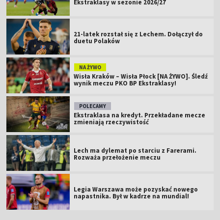
Ekstraklasy w sezonie 2026/27
21-latek rozstał się z Lechem. Dołączył do
duetu Polaków
NA ŻYWO
Wisła Kraków – Wisła Płock [NA ŻYWO]. Śledź
wynik meczu PKO BP Ekstraklasy!
POLECAMY
Ekstraklasa na kredyt. Przekładane mecze
zmieniają rzeczywistość
Lech ma dylemat po starciu z Farerami.
Rozważa przełożenie meczu
Legia Warszawa może pozyskać nowego
napastnika. Był w kadrze na mundial!