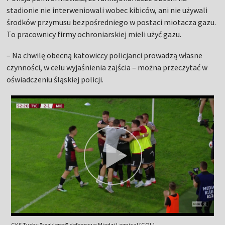
stadionie nie interweniowali wobec kibiców, ani nie używali
środków przymusu bezpośredniego w postaci miotacza gazu.
To pracownicy firmy ochroniarskiej mieli użyć gazu.
– Na chwilę obecną katowiccy policjanci prowadzą własne
czynności, w celu wyjaśnienia zajścia – można przeczytać w
oświadczeniu śląskiej policji.
GKS Tychy "rozklepał" defensywę Miedzi Legnica! [GOL]