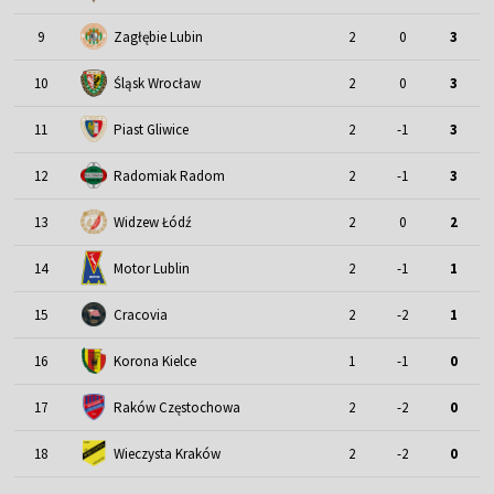
9
Zagłębie Lubin
2
0
3
Śląsk Wrocław
10
2
0
3
11
Piast Gliwice
2
-1
3
12
Radomiak Radom
2
-1
3
13
Widzew Łódź
2
0
2
Motor Lublin
14
2
-1
1
15
Cracovia
2
-2
1
16
Korona Kielce
1
-1
0
17
Raków Częstochowa
2
-2
0
18
Wieczysta Kraków
2
-2
0