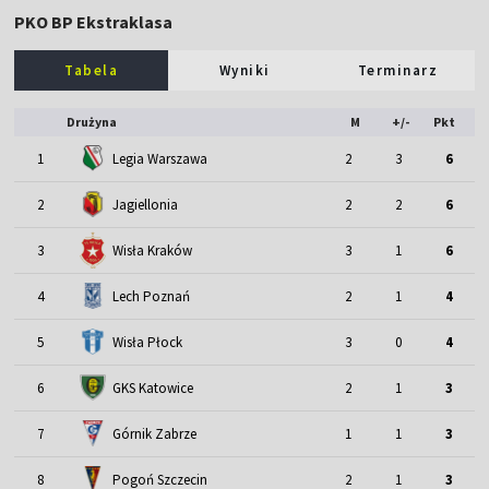
PKO BP Ekstraklasa
Tabela
Wyniki
Terminarz
Drużyna
M
+/-
Pkt
1
Legia Warszawa
2
3
6
2
Jagiellonia
2
2
6
3
Wisła Kraków
3
1
6
4
Lech Poznań
2
1
4
5
Wisła Płock
3
0
4
6
GKS Katowice
2
1
3
7
Górnik Zabrze
1
1
3
8
Pogoń Szczecin
2
1
3