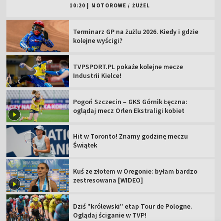
10:20
|
MOTOROWE
/
ŻUŻEL
Terminarz GP na żużlu 2026. Kiedy i gdzie
kolejne wyścigi?
TVPSPORT.PL pokaże kolejne mecze
Industrii Kielce!
Pogoń Szczecin – GKS Górnik Łęczna:
oglądaj mecz Orlen Ekstraligi kobiet
Hit w Toronto! Znamy godzinę meczu
Świątek
Kuś ze złotem w Oregonie: byłam bardzo
zestresowana [WIDEO]
Dziś "królewski" etap Tour de Pologne.
Oglądaj ściganie w TVP!