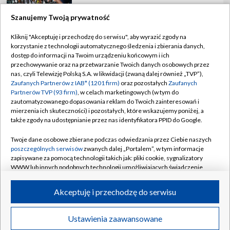
Szanujemy Twoją prywatność
Kliknij "Akceptuję i przechodzę do serwisu", aby wyrazić zgody na
korzystanie z technologii automatycznego śledzenia i zbierania danych,
TVP
dostęp do informacji na Twoim urządzeniu końcowym i ich
Abonament TVP
Regulamin TVP
przechowywanie oraz na przetwarzanie Twoich danych osobowych przez
nas, czyli Telewizję Polską S.A. w likwidacji (zwaną dalej również „TVP”),
Polityka prywatności
Sklep TVP
Zaufanych Partnerów z IAB* (1201 firm)
oraz pozostałych
Zaufanych
Partnerów TVP (93 firm)
, w celach marketingowych (w tym do
Biuro Reklamy
Moje zgody
zautomatyzowanego dopasowania reklam do Twoich zainteresowań i
mierzenia ich skuteczności) i pozostałych, które wskazujemy poniżej, a
Oferta Handlowa
Biuro reklamy
także zgody na udostępnianie przez nas identyfikatora PPID do Google.
Telegazeta ogłoszenia
Kontakt
Twoje dane osobowe zbierane podczas odwiedzania przez Ciebie naszych
Emisja w TVP
poszczególnych serwisów
zwanych dalej „Portalem”, w tym informacje
zapisywane za pomocą technologii takich jak: pliki cookie, sygnalizatory
Kanały
Rada Programowa
WWW lub innych podobnych technologii umożliwiających świadczenie
dopasowanych i bezpiecznych usług, personalizację treści oraz reklam,
Ogłoszenia przetargowe
udostępnianie funkcji mediów społecznościowych oraz analizowanie
©2026 Telewizja Polska Spółka Akcyjna w likwidacji
Akceptuję i przechodzę do serwisu
ruchu w Internecie.
Akademia Telewizyjna
Informacje o nadawcy
Twoje dane osobowe zbierane podczas odwiedzania przez Ciebie
Ustawienia zaawansowane
News
Transmisje
Wideo
Więcej
poszczególnych serwisów
na Portalu, takie jak adresy IP, identyfikatory
Centrum informacji TVP