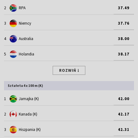
2
RPA
37.49
3
Niemcy
37.76
4
Australia
38.00
5
Holandia
38.17
ROZWIŃ
Sztafeta 4 x 100 m (K)
1
Jamajka (K)
42.00
2
Kanada (K)
42.17
3
Hiszpania (K)
42.31