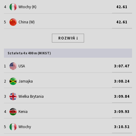
4
Włochy (K)
42.61
5
China (W)
42.61
ROZWIŃ
Sztafeta 4 x 400 m (MIKST)
1
USA
3:07.47
2
Jamajka
3:08.24
3
Wielka Brytania
3:09.84
4
Kenia
3:09.93
5
Włochy
3:10.52