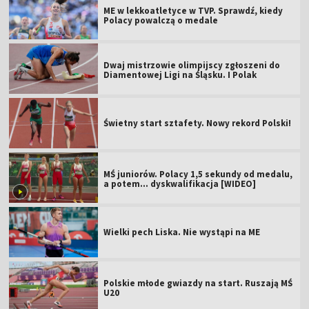
ME w lekkoatletyce w TVP. Sprawdź, kiedy
Polacy powalczą o medale
Dwaj mistrzowie olimpijscy zgłoszeni do
Diamentowej Ligi na Śląsku. I Polak
Świetny start sztafety. Nowy rekord Polski!
MŚ juniorów. Polacy 1,5 sekundy od medalu,
a potem... dyskwalifikacja [WIDEO]
Wielki pech Liska. Nie wystąpi na ME
Polskie młode gwiazdy na start. Ruszają MŚ
U20