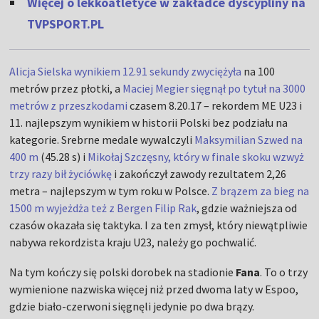
Więcej o lekkoatletyce w zakładce dyscypliny na
TVPSPORT.PL
Alicja Sielska wynikiem 12.91 sekundy zwyciężyła
na 100
metrów przez płotki, a
Maciej Megier sięgnął po tytuł na 3000
metrów z przeszkodami
czasem 8.20.17 – rekordem ME U23 i
11. najlepszym wynikiem w historii Polski bez podziału na
kategorie. Srebrne medale wywalczyli
Maksymilian Szwed na
400 m
(45.28 s) i
Mikołaj Szczęsny, który w finale skoku wzwyż
trzy razy bił życiówkę
i zakończył zawody rezultatem 2,26
metra – najlepszym w tym roku w Polsce.
Z brązem za bieg na
1500 m wyjeżdża też z Bergen Filip Rak
, gdzie ważniejsza od
czasów okazała się taktyka. I za ten zmysł, który niewątpliwie
nabywa rekordzista kraju U23, należy go pochwalić.
Na tym kończy się polski dorobek na stadionie
Fana
. To o trzy
wymienione nazwiska więcej niż przed dwoma laty w Espoo,
gdzie biało-czerwoni sięgnęli jedynie po dwa brązy.