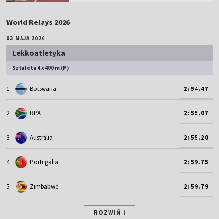
World Relays 2026
03 MAJA 2026
Lekkoatletyka
Sztafeta 4 x 400 m (M)
1
Botswana
2:54.47
2
RPA
2:55.07
3
Australia
2:55.20
4
Portugalia
2:59.75
5
Zimbabwe
2:59.79
ROZWIŃ