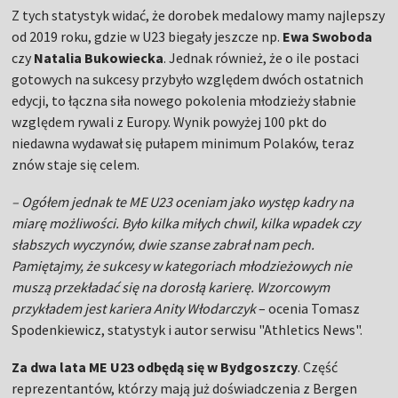
Z tych statystyk widać, że dorobek medalowy mamy najlepszy
od 2019 roku, gdzie w U23 biegały jeszcze np.
Ewa Swoboda
czy
Natalia Bukowiecka
. Jednak również, że o ile postaci
gotowych na sukcesy przybyło względem dwóch ostatnich
edycji, to łączna siła nowego pokolenia młodzieży słabnie
względem rywali z Europy. Wynik powyżej 100 pkt do
niedawna wydawał się pułapem minimum Polaków, teraz
znów staje się celem.
– Ogółem jednak te ME U23 oceniam jako występ kadry na
miarę możliwości. Było kilka miłych chwil, kilka wpadek czy
słabszych wyczynów, dwie szanse zabrał nam pech.
Pamiętajmy, że sukcesy w kategoriach młodzieżowych nie
muszą przekładać się na dorosłą karierę. Wzorcowym
przykładem jest kariera Anity Włodarczyk
– ocenia Tomasz
Spodenkiewicz, statystyk i autor serwisu "Athletics News".
Za dwa lata ME U23 odbędą się w Bydgoszczy
. Część
reprezentantów, którzy mają już doświadczenia z Bergen