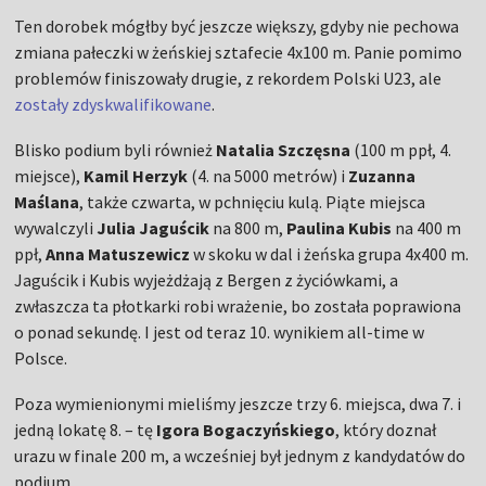
Ten dorobek mógłby być jeszcze większy, gdyby nie pechowa
zmiana pałeczki w żeńskiej sztafecie 4x100 m. Panie pomimo
problemów finiszowały drugie, z rekordem Polski U23, ale
zostały zdyskwalifikowane
.
Blisko podium byli również
Natalia Szczęsna
(100 m ppł, 4.
miejsce),
Kamil Herzyk
(4. na 5000 metrów) i
Zuzanna
Maślana
, także czwarta, w pchnięciu kulą. Piąte miejsca
wywalczyli
Julia Jaguścik
na 800 m,
Paulina Kubis
na 400 m
ppł,
Anna Matuszewicz
w skoku w dal i żeńska grupa 4x400 m.
Jaguścik i Kubis wyjeżdżają z Bergen z życiówkami, a
zwłaszcza ta płotkarki robi wrażenie, bo została poprawiona
o ponad sekundę. I jest od teraz 10. wynikiem all-time w
Polsce.
Poza wymienionymi mieliśmy jeszcze trzy 6. miejsca, dwa 7. i
jedną lokatę 8. – tę
Igora Bogaczyńskiego
, który doznał
urazu w finale 200 m, a wcześniej był jednym z kandydatów do
podium.