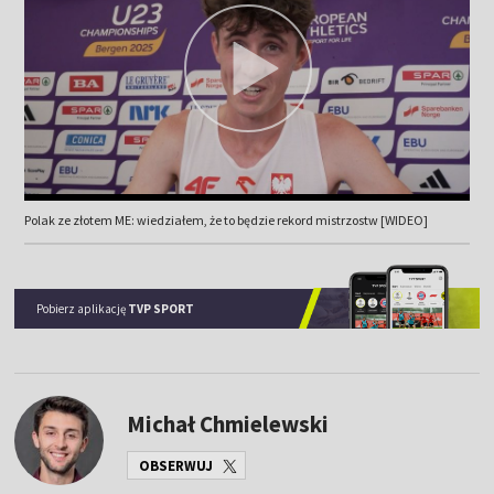
Polak ze złotem ME: wiedziałem, że to będzie rekord mistrzostw [WIDEO]
Pobierz aplikację
TVP SPORT
Michał Chmielewski
OBSERWUJ