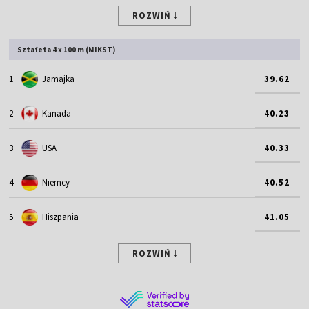
ROZWIŃ
Sztafeta 4 x 100 m (MIKST)
1
Jamajka
39.62
2
Kanada
40.23
3
USA
40.33
4
Niemcy
40.52
5
Hiszpania
41.05
ROZWIŃ