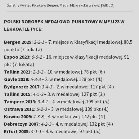
Świetny występ Polaka w Bergen. Medal ME w skoku wzwyż! [WIDEO]
POLSKI DOROBEK MEDALOWO-PUNKTOWY W ME U23 W
LEKKOATLETYCE:
Bergen 2025:
2-2-1
– 7. miejsce w klasyfikacji medalowej. 80,5
punktu (7. lokata)
Espoo 2023:
0-0-2
– 16. miejsce w klasyfikacji medalowej. 91
pkt (7. lokata)
Tallinn 2021:
2-1-2
– 10. w medalowej. 78 pkt (6.)
Gavle 2019:
6-3-3
– 2. w medalowej. 128 pkt (4.)
Bydgoszcz 2017:
3-4-3
– 2. w medalowej. 117 pkt (4.)
Tallinn 2015:
4-5-3
– 3. w medalowej. 127 pkt (3.)
Tampere 2013:
3-4-1
– 4. w medalowej. 109 pkt (5.)
Ostrawa 2011:
5-2-3
– 3. w medalowej. 139 pkt (4.)
Kowno 2009:
4-3-8
– 4. w medalowej. 142 pkt (4.)
Debreczyn 2007:
4-2-3
– 4. w medalowej. 132 pkt (4.)
Erfurt 2005:
4-1-1
– 4. w medalowej. 97 pkt (5.).