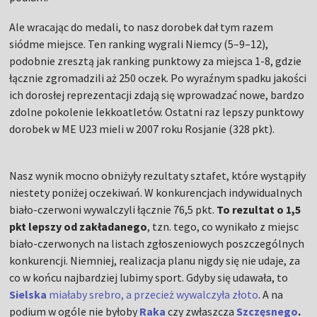
Ale wracając do medali, to nasz dorobek dał tym razem
siódme miejsce. Ten ranking wygrali Niemcy (5–9–12),
podobnie zresztą jak ranking punktowy za miejsca 1-8, gdzie
łącznie zgromadzili aż 250 oczek. Po wyraźnym spadku jakości
ich dorosłej reprezentacji zdają się wprowadzać nowe, bardzo
zdolne pokolenie lekkoatletów. Ostatni raz lepszy punktowy
dorobek w ME U23 mieli w 2007 roku Rosjanie (328 pkt).
Nasz wynik mocno obniżyły rezultaty sztafet, które wystąpiły
niestety poniżej oczekiwań. W konkurencjach indywidualnych
biało-czerwoni wywalczyli łącznie 76,5 pkt.
To rezultat o 1,5
pkt lepszy od zakładanego
, tzn. tego, co wynikało z miejsc
biało-czerwonych na listach zgłoszeniowych poszczególnych
konkurencji. Niemniej, realizacja planu nigdy się nie udaje, za
co w końcu najbardziej lubimy sport. Gdyby się udawała, to
Sielska
miałaby srebro, a przecież wywalczyła złoto
. A na
podium w ogóle nie byłoby
Raka
czy zwłaszcza
Szczęsnego
.