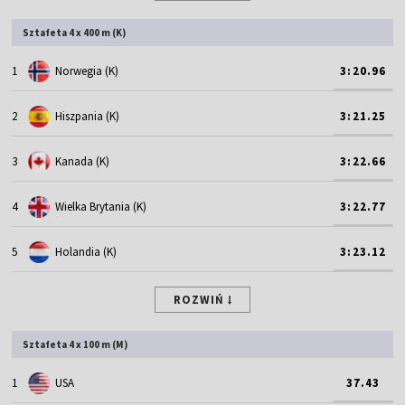
Sztafeta 4 x 400 m (K)
1
Norwegia (K)
3:20.96
2
Hiszpania (K)
3:21.25
3
Kanada (K)
3:22.66
4
Wielka Brytania (K)
3:22.77
5
Holandia (K)
3:23.12
ROZWIŃ
Sztafeta 4 x 100 m (M)
1
USA
37.43