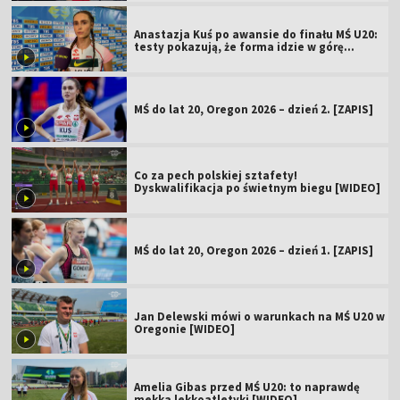
Anastazja Kuś po awansie do finału MŚ U20:
testy pokazują, że forma idzie w górę
[WIDEO]
MŚ do lat 20, Oregon 2026 – dzień 2. [ZAPIS]
Co za pech polskiej sztafety!
Dyskwalifikacja po świetnym biegu [WIDEO]
MŚ do lat 20, Oregon 2026 – dzień 1. [ZAPIS]
Jan Delewski mówi o warunkach na MŚ U20 w
Oregonie [WIDEO]
Amelia Gibas przed MŚ U20: to naprawdę
mekka lekkoatletyki [WIDEO]