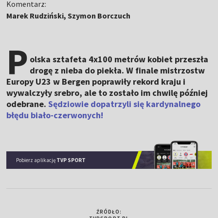
Komentarz:
Marek Rudziński, Szymon Borczuch
P
olska sztafeta 4x100 metrów kobiet przeszła
drogę z nieba do piekła. W finale mistrzostw
Europy U23 w Bergen poprawiły rekord kraju i
wywalczyły srebro, ale to zostało im chwilę później
odebrane.
Sędziowie dopatrzyli się kardynalnego
błędu biało-czerwonych!
Pobierz aplikację
TVP SPORT
ŹRÓDŁO: