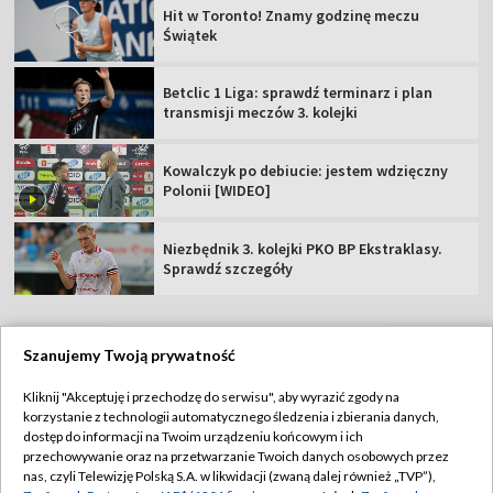
Hit w Toronto! Znamy godzinę meczu
Świątek
Betclic 1 Liga: sprawdź terminarz i plan
transmisji meczów 3. kolejki
Kowalczyk po debiucie: jestem wdzięczny
Polonii [WIDEO]
Niezbędnik 3. kolejki PKO BP Ekstraklasy.
Sprawdź szczegóły
Szanujemy Twoją prywatność
TVP
Kliknij "Akceptuję i przechodzę do serwisu", aby wyrazić zgody na
korzystanie z technologii automatycznego śledzenia i zbierania danych,
Abonament TVP
Regulamin TVP
dostęp do informacji na Twoim urządzeniu końcowym i ich
Polityka prywatności
Sklep TVP
przechowywanie oraz na przetwarzanie Twoich danych osobowych przez
nas, czyli Telewizję Polską S.A. w likwidacji (zwaną dalej również „TVP”),
Biuro Reklamy
Moje zgody