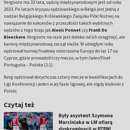
Vergoote ma 33 lata, sędzią międzynarodowym jest od roku
2023. Po latach kryzysu sędziowskiego w Belgii jest jedną z
nadziei Belgijskiego Królewskiego Związku Pilki Nożnej na
nawiązanie do sukcesów z przeszłości takich wybitnych
sędziów z tego kraju jak
Alexis Ponnet
czy
Frank De
Bleeckere
. Vergoote na razie jest daleko od ich osiągnięć, ale
karierę międzynarodową zaczął nieźle. W ubiegłym roku
sędziował turniej finałowy mistrzostw Europy do lat 17 na
Cyprze, gdzie prowadził trzy mecze, w tym ćwierćfinał
Portugalia – Polska (2:1).
Belg sędziował dotychczas cztery mecze w kwalifikacjach do
Ligi Konferencji i jeden w jej fazie ligowej, ale nigdy klubowi z
Polski.
Czytaj też
Były asystent Szymona
Marciniaka w LM ofiarą
dyskryminacji w PZPN!