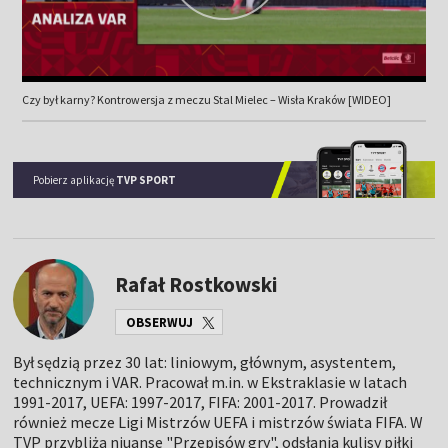
Czy był karny? Kontrowersja z meczu Stal Mielec – Wisła Kraków [WIDEO]
Pobierz aplikację
TVP SPORT
Rafał Rostkowski
OBSERWUJ
Był sędzią przez 30 lat: liniowym, głównym, asystentem,
technicznym i VAR. Pracował m.in. w Ekstraklasie w latach
1991-2017, UEFA: 1997-2017, FIFA: 2001-2017. Prowadził
również mecze Ligi Mistrzów UEFA i mistrzów świata FIFA. W
TVP przybliża niuanse "Przepisów gry", odsłania kulisy piłki