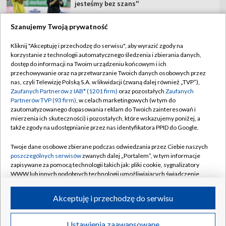
jesteśmy bez szans"
Szanujemy Twoją prywatność
Kliknij "Akceptuję i przechodzę do serwisu", aby wyrazić zgody na
korzystanie z technologii automatycznego śledzenia i zbierania danych,
TVP
dostęp do informacji na Twoim urządzeniu końcowym i ich
Abonament TVP
Regulamin TVP
przechowywanie oraz na przetwarzanie Twoich danych osobowych przez
nas, czyli Telewizję Polską S.A. w likwidacji (zwaną dalej również „TVP”),
Polityka prywatności
Sklep TVP
Zaufanych Partnerów z IAB* (1201 firm)
oraz pozostałych
Zaufanych
Partnerów TVP (93 firm)
, w celach marketingowych (w tym do
Biuro Reklamy
Moje zgody
zautomatyzowanego dopasowania reklam do Twoich zainteresowań i
mierzenia ich skuteczności) i pozostałych, które wskazujemy poniżej, a
Oferta Handlowa
Biuro reklamy
także zgody na udostępnianie przez nas identyfikatora PPID do Google.
Telegazeta ogłoszenia
Kontakt
Twoje dane osobowe zbierane podczas odwiedzania przez Ciebie naszych
Emisja w TVP
poszczególnych serwisów
zwanych dalej „Portalem”, w tym informacje
zapisywane za pomocą technologii takich jak: pliki cookie, sygnalizatory
Kanały
Rada Programowa
WWW lub innych podobnych technologii umożliwiających świadczenie
dopasowanych i bezpiecznych usług, personalizację treści oraz reklam,
Ogłoszenia przetargowe
udostępnianie funkcji mediów społecznościowych oraz analizowanie
©2026 Telewizja Polska Spółka Akcyjna w likwidacji
Akceptuję i przechodzę do serwisu
ruchu w Internecie.
Akademia Telewizyjna
Informacje o nadawcy
Twoje dane osobowe zbierane podczas odwiedzania przez Ciebie
Ustawienia zaawansowane