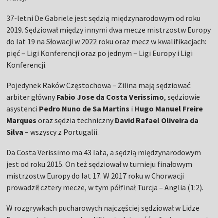
37-letni De Gabriele jest sędzią międzynarodowym od roku
2019. Sędziował między innymi dwa mecze mistrzostw Europy
do lat 19 na Słowacji w 2022 roku oraz mecz w kwalifikacjach:
pięć – Ligi Konferencji oraz po jednym – Ligi Europy i Ligi
Konferencji.
Pojedynek Raków Częstochowa – Żilina mają sędziować:
arbiter główny
Fabio Jose da Costa Verissimo
, sędziowie
asystenci
Pedro Nuno de Sa Martins
i
Hugo Manuel Freire
Marques
oraz sędzia techniczny
David Rafael Oliveira da
Silva
– wszyscy z Portugalii.
Da Costa Verissimo ma 43 lata, a sędzią międzynarodowym
jest od roku 2015. On też sędziował w turnieju finałowym
mistrzostw Europy do lat 17. W 2017 roku w Chorwacji
prowadził cztery mecze, w tym półfinał Turcja – Anglia (1:2).
W rozgrywkach pucharowych najczęściej sędziował w Lidze