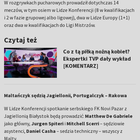
W rozgrywkach pucharowych prowadził dotychczas 14
meczów, w tym osiem w Lidze Konferencji (8 w kwalifikacjach
i 2 w fazie grupowej albo ligowej), dwa w Lidze Europy (1+1)
oraz dwa w kwalifikacjach do Ligi Mistrzów.
Czytaj też
Co z tą piłką nożną kobiet?
Ekspertki TVP dały wykład
[KOMENTARZ]
Maltańczyk sędzią Jagiellonii, Portugalczyk – Rakowa
W Lidze Konferencji spotkanie serbskiego FK Novi Pazar z
Jagiellonią Białystok będą prowadzić:
Matthew De Gabriele
jako główny,
Jurgen Spiteri
i
Mitchell Scerri
– sędziowie
asystenci,
Daniel Casha
– sedzia techniczny – wszyscy z
Malty.