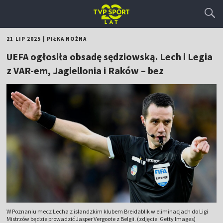
21 LIP 2025
|
PIŁKA NOŻNA
UEFA ogłosiła obsadę sędziowską. Lech i Legia
z VAR-em, Jagiellonia i Raków – bez
W Poznaniu mecz Lecha z islandzkim klubem Breidablik w eliminacjach do Ligi
Mistrzów będzie prowadzić Jasper Vergoote z Belgii. (zdjęcie: Getty Images)