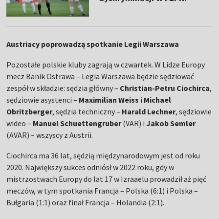
Austriacy poprowadzą spotkanie Legii Warszawa
Pozostałe polskie kluby zagrają w czwartek. W Lidze Europy
mecz Banik Ostrawa – Legia Warszawa będzie sędziować
zespół w składzie: sędzia główny –
Christian-Petru Ciochirca
,
sędziowie asystenci –
Maximilian Weiss
i
Michael
Obritzberger
, sędzia techniczny –
Harald Lechner
, sędziowie
wideo –
Manuel Schuettengruber
(VAR) i
Jakob Semler
(AVAR) – wszyscy z Austrii.
Ciochirca ma 36 lat, sędzią międzynarodowym jest od roku
2020. Największy sukces odniósł w 2022 roku, gdy w
mistrzostwach Europy do lat 17 w Izraaelu prowadził aż pięć
meczów, w tym spotkania Francja – Polska (6:1) i Polska –
Bułgaria (1:1) oraz finał Francja – Holandia (2:1).