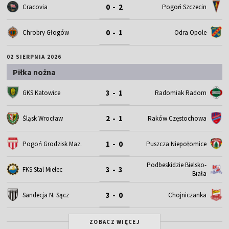
0 - 2
Cracovia
Pogoń Szczecin
0 - 1
Chrobry Głogów
Odra Opole
02 SIERPNIA 2026
Piłka nożna
3 - 1
GKS Katowice
Radomiak Radom
2 - 1
Śląsk Wrocław
Raków Częstochowa
1 - 0
Pogoń Grodzisk Maz.
Puszcza Niepołomice
Podbeskidzie Bielsko-
3 - 3
FKS Stal Mielec
Biała
3 - 0
Sandecja N. Sącz
Chojniczanka
ZOBACZ WIĘCEJ