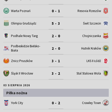
0 - 1
Warta Poznań
Resovia Rzeszów
5 - 3
Olimpia Grudziądz
Świt Szczecin
2 - 0
Podhale Nowy Targ
Chojniczanka
Podbeskidzie Bielsko-
2 - 0
Hutnik Kraków
Biała
3 - 1
Znicz Pruszków
LKS II Łódź
3 - 2
Śląsk II Wrocław
Stal Stalowa Wola
03 SIERPNIA 2026
Piłka nożna
0 - 2
York City
Crawley Town