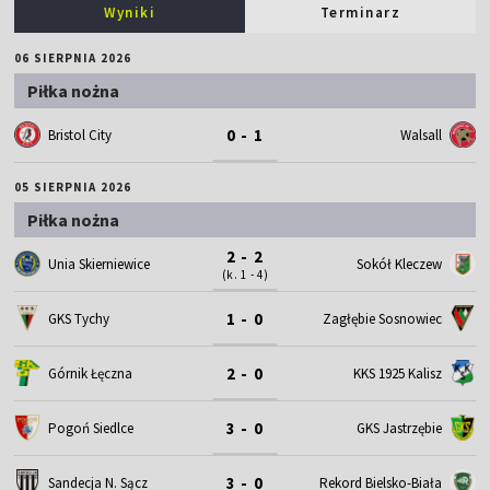
Wyniki
Terminarz
06 SIERPNIA 2026
Piłka nożna
0 - 1
Bristol City
Walsall
05 SIERPNIA 2026
Piłka nożna
2 - 2
Unia Skierniewice
Sokół Kleczew
(k. 1 - 4)
1 - 0
GKS Tychy
Zagłębie Sosnowiec
2 - 0
Górnik Łęczna
KKS 1925 Kalisz
3 - 0
Pogoń Siedlce
GKS Jastrzębie
3 - 0
Sandecja N. Sącz
Rekord Bielsko-Biała